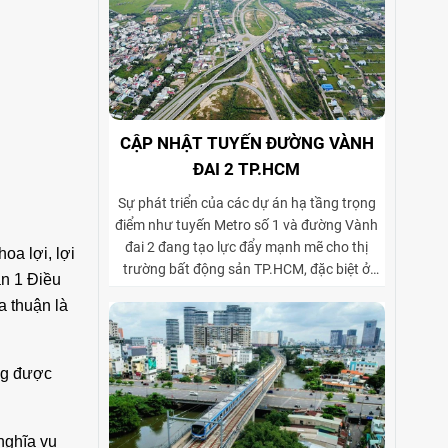
CẬP NHẬT TUYẾN ĐƯỜNG VÀNH
ĐAI 2 TP.HCM
Sự phát triển của các dự án hạ tầng trọng
điểm như tuyến Metro số 1 và đường Vành
đai 2 đang tạo lực đẩy mạnh mẽ cho thị
oa lợi, lợi
trường bất động sản TP.HCM, đặc biệt ở
ản 1 Điều
phân khúc cho thuê biệt thự và tòa nhà văn
a thuận là
phòng. Vành đai 2 hoàn thiện mạng lưới
giao thông liên vùng, rút ngắn thời gian di
chuyển từ ngoại thành vào trung tâm, mở
ng được
rộng không gian phát triển cho các khu đô
thị mới, khu biệt thự cao cấp và cụm văn
phòng ở những vị trí chiến lược. Sự kết hợp
nghĩa vụ
giữa tiện ích di chuyển và hạ tầng đồng bộ