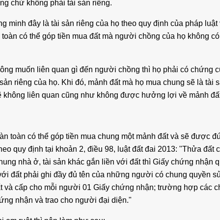
ung chứ không phải tài sản riêng.
 minh đây là tài sản riêng của họ theo quy định của pháp luật 
oàn toàn có thể góp tiền mua đất mà người chồng của họ không có
ông muốn liên quan gì đến người chồng thì họ phải có chứng 
 sản riêng của họ. Khi đó, mảnh đất mà họ mua chung sẽ là tài 
ẽ không liên quan cũng như không được hưởng lợi về mảnh đất
hoàn toàn có thể góp tiền mua chung một mảnh đất và sẽ được đ
o quy định tại khoản 2, điều 98, luật đất đai 2013: "Thửa đất 
ng nhà ở, tài sản khác gắn liền với đất thì Giấy chứng nhận 
 với đất phải ghi đầy đủ tên của những người có chung quyền s
ất và cấp cho mỗi người 01 Giấy chứng nhận; trường hợp các c
ứng nhận và trao cho người đại diện."