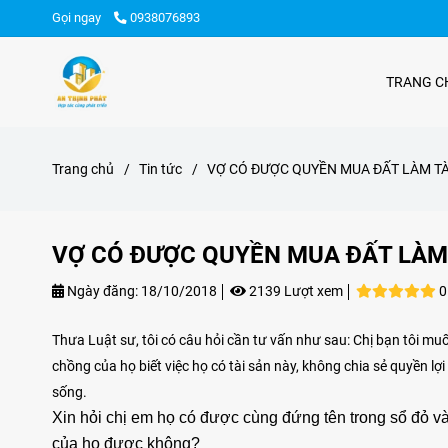
Gọi ngay
0938076893
TRANG C
Trang chủ
/
Tin tức
/
VỢ CÓ ĐƯỢC QUYỀN MUA ĐẤT LÀM TÀ
VỢ CÓ ĐƯỢC QUYỀN MUA ĐẤT LÀM 
Ngày đăng:
18/10/2018
2139 Lượt xem
0
Thưa Luật sư, tôi có câu hỏi cần tư vấn như sau: Chị bạn tôi m
chồng của họ biết việc họ có tài sản này, không chia sẻ quyền lợ
sống.
Xin hỏi chị em họ có được cùng đứng tên trong sổ đỏ v
của họ được không?