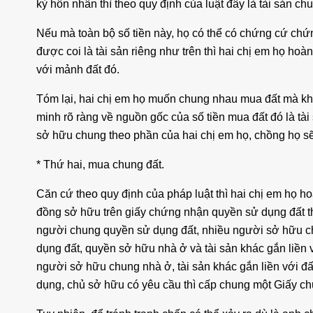
kỳ hôn nhân thì theo quy định của luật đây là tài sản ch
Nếu mà toàn bộ số tiền này, họ có thể có chứng cứ chứng
được coi là tài sản riêng như trên thì hai chị em họ h
với mảnh đất đó.
Tóm lại, hai chị em họ muốn chung nhau mua đất mà kh
minh rõ ràng về nguồn gốc của số tiền mua đất đó là tài
sở hữu chung theo phần của hai chị em họ, chồng họ s
* Thứ hai, mua chung đất.
Căn cứ theo quy định của pháp luật thì hai chị em họ 
đồng sở hữu trên giấy chứng nhận quyền sử dụng đất the
người chung quyền sử dụng đất, nhiều người sở hữu chu
dụng đất, quyền sở hữu nhà ở và tài sản khác gắn liền
người sở hữu chung nhà ở, tài sản khác gắn liền với đ
dụng, chủ sở hữu có yêu cầu thì cấp chung một Giấy ch