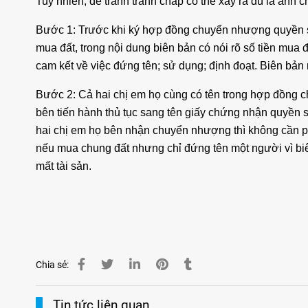
Tuy nhiên, để tránh tranh chấp có thể xảy ra dù là anh c
Bước 1: Trước khi ký hợp đồng chuyển nhượng quyền sử
mua đất, trong nội dung biên bản có nói rõ số tiền mua 
cam kết về việc đứng tên; sử dụng; định đoạt. Biên bả
Bước 2: Cả hai chị em họ cùng có tên trong hợp đồng 
bên tiến hành thủ tục sang tên giấy chứng nhận quyền
hai chị em họ bên nhận chuyển nhượng thì không cần phả
nếu mua chung đất nhưng chỉ đứng tên một người vì biê
mất tài sản.
Chia sẻ:
Tin tức liên quan