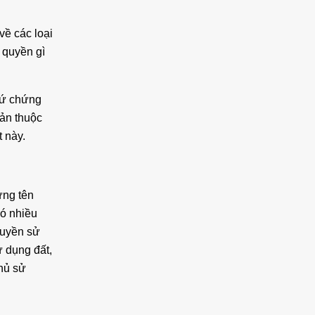
về các loại
 quyền gì
cứ chứng
sản thuộc
 này.
ứng tên
có nhiều
quyền sử
ử dụng đất,
hủ sử