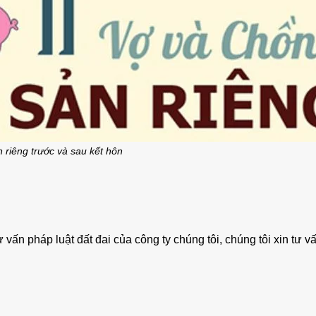
o thuê nhà quận 9 KDC Đông
Cho Thuê Nhà Veros
ơng nhà mới dt 200m2 giá rẻ
Full Nội Thất Đườ
n riêng trước và sau kết hôn
25 triệu/tháng
40 triệu/thán
1 lầu
200m2
4
2 lầu
102m2
vấn pháp luật đất đai của công ty chúng tôi, chúng tôi xin tư v