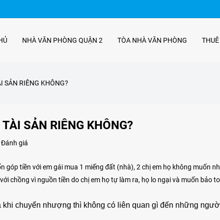
HỦ
NHÀ VĂN PHÒNG QUẬN 2
TÒA NHÀ VĂN PHÒNG
THUÊ
I SẢN RIÊNG KHÔNG?
TÀI SẢN RIÊNG KHÔNG?
 Đánh giá
uốn góp tiền với em gái mua 1 miếng đất (nhà), 2 chị em họ không muốn 
i với chồng vì nguồn tiền do chị em họ tự làm ra, họ lo ngại và muốn bảo 
à khi chuyển nhượng thì không có liên quan gì đến những ngườ