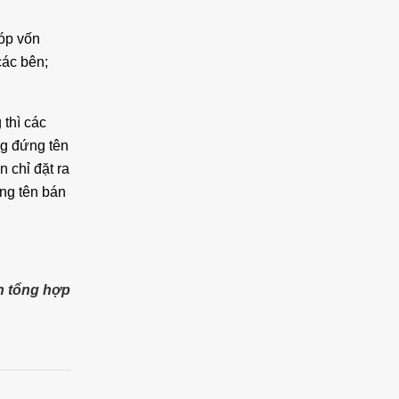
óp vốn
các bên;
thì các
ng đứng tên
 chỉ đặt ra
ng tên bán
 tổng hợp