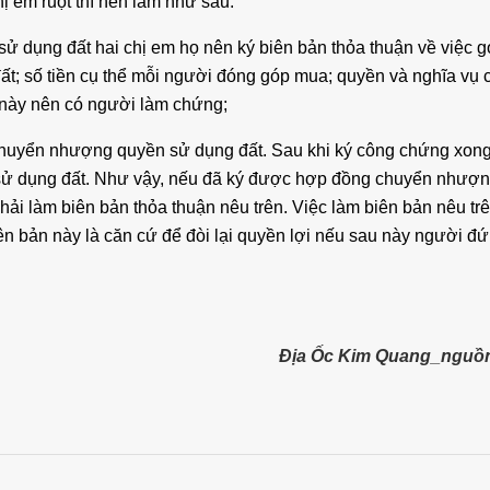
hị em ruột thì nên làm như sau:
 dụng đất hai chị em họ nên ký biên bản thỏa thuận về việc g
đất; số tiền cụ thể mỗi người đóng góp mua; quyền và nghĩa vụ 
n này nên có người làm chứng;
chuyển nhượng quyền sử dụng đất. Sau khi ký công chứng xong 
 sử dụng đất. Như vậy, nếu đã ký được hợp đồng chuyển nhượ
i làm biên bản thỏa thuận nêu trên. Việc làm biên bản nêu trên
n bản này là căn cứ để đòi lại quyền lợi nếu sau này người đứ
Địa Ốc Kim Quang_nguồn