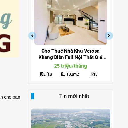
a Quận 9
Cho Thuê Nhà Khu Verosa
Cho
ng 291
Khang Điền Full Nội Thất Giá
Đi
Siêu Rẻ
g
25 triệu/tháng
3
2 lầu
102m2
3
Tin mới nhất
ấn cho bạn