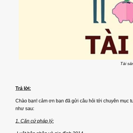
iền Đường
Cho Thuê Nhà Quận 9 Căn Góc
Ch
9 Căn Góc
180m2 Sàn Suốt Làm Văn Phòng
Dư
Tài sả
ng
áng
25 triệu/tháng
Suốt
2 lầu
180
Suốt
Trả lời:
Chào bạn! cảm ơn bạn đã gửi câu hỏi tới chuyên mục tư 
như sau:
1. Căn cứ pháp lý: