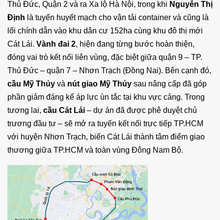
Thủ Đức, Quận 2 và ra Xa lộ Hà Nội, trong khi
Nguyễn Thị
Định
là tuyến huyết mạch cho vận tải container và cũng là
lối chính dẫn vào khu dân cư 152ha cùng khu đô thị mới
Cát Lái.
Vành đai 2
, hiện đang từng bước hoàn thiện,
đóng vai trò kết nối liên vùng, đặc biệt giữa quận 9 – TP.
Thủ Đức – quận 7 – Nhơn Trạch (Đồng Nai). Bên cạnh đó,
cầu Mỹ Thủy
và
nút giao Mỹ Thủy
sau nâng cấp đã góp
phần giảm đáng kể áp lực ùn tắc tại khu vực cảng. Trong
tương lai,
cầu Cát Lái
– dự án đã được phê duyệt chủ
trương đầu tư – sẽ mở ra tuyến kết nối trực tiếp TP.HCM
với huyện Nhơn Trạch, biến Cát Lái thành tâm điểm giao
thương giữa TP.HCM và toàn vùng Đông Nam Bộ.