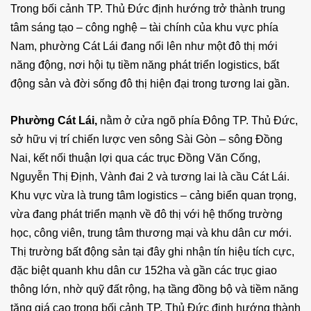
Trong bối cảnh TP. Thủ Đức định hướng trở thành trung
tâm sáng tạo – công nghệ – tài chính của khu vực phía
Nam, phường Cát Lái đang nổi lên như một đô thị mới
năng động, nơi hội tụ tiềm năng phát triển logistics, bất
động sản và đời sống đô thị hiện đại trong tương lai gần.
Phường Cát Lái,
nằm ở cửa ngõ phía Đông TP. Thủ Đức,
sở hữu vị trí chiến lược ven sông Sài Gòn – sông Đồng
Nai, kết nối thuận lợi qua các trục Đồng Văn Cống,
Nguyễn Thị Định, Vành đai 2 và tương lai là cầu Cát Lái.
Khu vực vừa là trung tâm logistics – cảng biển quan trọng,
vừa đang phát triển mạnh về đô thị với hệ thống trường
học, công viên, trung tâm thương mại và khu dân cư mới.
Thị trường bất động sản tại đây ghi nhận tín hiệu tích cực,
đặc biệt quanh khu dân cư 152ha và gần các trục giao
thông lớn, nhờ quỹ đất rộng, hạ tầng đồng bộ và tiềm năng
tăng giá cao trong bối cảnh TP. Thủ Đức định hướng thành