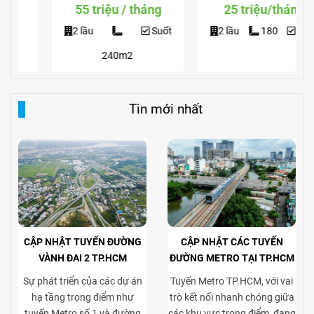
9 Căn Góc Làm Văn Phòng
Văn Phòng
55 triệu / tháng
25 triệu/tháng
2 lầu
Suốt
2 lầu
180
Suốt
240m2
Tin mới nhất
CẬP NHẬT TUYẾN ĐƯỜNG
CẬP NHẬT CÁC TUYẾN
VÀNH ĐAI 2 TP.HCM
ĐƯỜNG METRO TẠI TP.HCM
Sự phát triển của các dự án
Tuyến Metro TP.HCM, với vai
hạ tầng trọng điểm như
trò kết nối nhanh chóng giữa
tuyến Metro số 1 và đường
các khu vực trọng điểm, đang