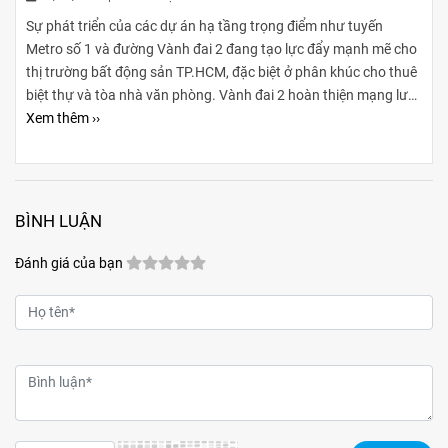
Sự phát triển của các dự án hạ tầng trọng điểm như tuyến
Metro số 1 và đường Vành đai 2 đang tạo lực đẩy mạnh mẽ cho
thị trường bất động sản TP.HCM, đặc biệt ở phân khúc cho thuê
biệt thự và tòa nhà văn phòng. Vành đai 2 hoàn thiện mạng lưới
giao thông liên vùng, rút ngắn thời gian di chuyển từ ngoại
Xem thêm ››
thành vào trung tâm, mở rộng không gian phát triển cho các
khu đô thị mới, khu biệt thự cao cấp và cụm văn phòng ở những
vị trí chiến lược. Sự kết hợp giữa tiện ích di chuyển và hạ tầng
đồng bộ đang tạo ra biên độ tăng giá và tiềm năng khai thác
BÌNH LUẬN
cho thuê bền vững cho các loại hình bất động sản này.
Đánh giá của bạn