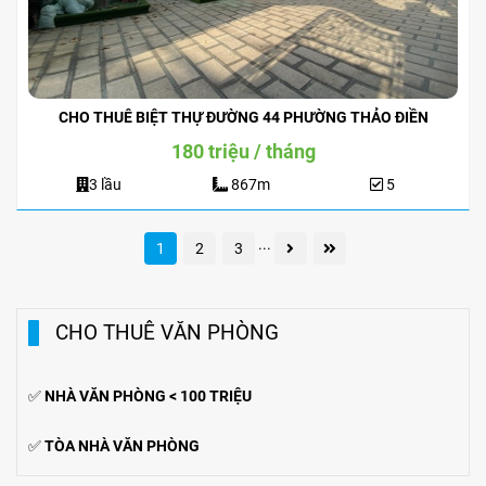
CHO THUÊ BIỆT THỰ ĐƯỜNG 44 PHƯỜNG THẢO ĐIỀN
180 triệu / tháng
3 lầu
867m
5
...
1
2
3
CHO THUÊ VĂN PHÒNG
✅
NHÀ VĂN PHÒNG < 100 TRIỆU
✅
TÒA NHÀ VĂN PHÒNG