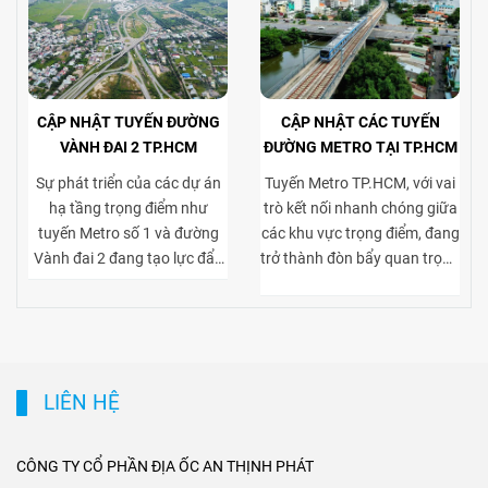
CẬP NHẬT TUYẾN ĐƯỜNG
CẬP NHẬT CÁC TUYẾN
VÀNH ĐAI 2 TP.HCM
ĐƯỜNG METRO TẠI TP.HCM
Sự phát triển của các dự án
Tuyến Metro TP.HCM, với vai
hạ tầng trọng điểm như
trò kết nối nhanh chóng giữa
tuyến Metro số 1 và đường
các khu vực trọng điểm, đang
Vành đai 2 đang tạo lực đẩy
trở thành đòn bẩy quan trọng
mạnh mẽ cho thị trường bất
cho thị trường bất động sản
động sản TP.HCM, đặc biệt ở
cho thuê. Việc tiếp cận thuận
phân khúc cho thuê biệt thự
tiện tới trung tâm và các khu
và tòa nhà văn phòng. Vành
kinh tế lớn giúp gia tăng sức
đai 2 hoàn thiện mạng lưới
hút của các dự án biệt thự
LIÊN HỆ
giao thông liên vùng, rút
cho thuê tại khu dân cư cao
ngắn thời gian di chuyển từ
cấp, đồng thời nâng giá trị
ngoại thành vào trung tâm,
khai thác tòa nhà văn phòng
CÔNG TY CỔ PHẦN ĐỊA ỐC AN THỊNH PHÁT
mở rộng không gian phát
tại các trục đường gần ga