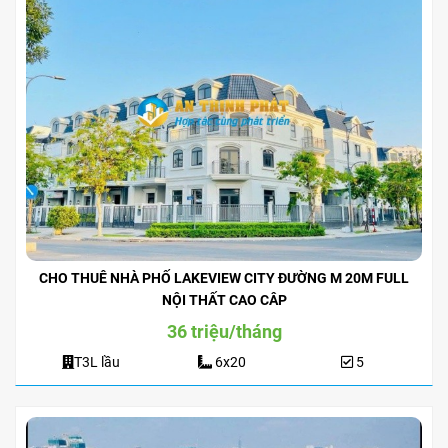
CHO THUÊ NHÀ PHỐ LAKEVIEW CITY ĐƯỜNG M 20M FULL
NỘI THẤT CAO CÂP
36 triệu/tháng
T3L lầu
6x20
5