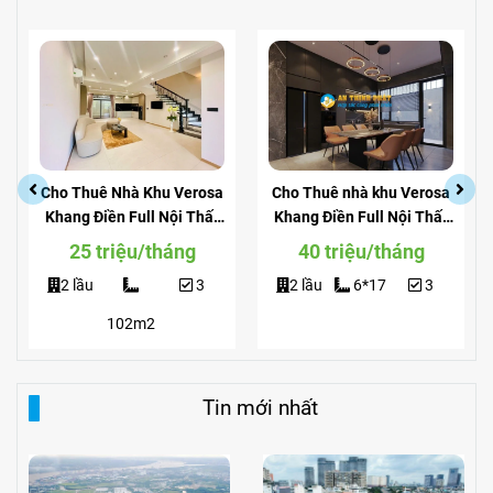
Cho Thuê Nhà Khu Verosa
Cho Thuê nhà khu Verosa
Khang Điền Full Nội Thất
Khang Điền Full Nội Thất
Giá Siêu Rẻ
View Công Viên
25 triệu/tháng
40 triệu/tháng
2 lầu
3
2 lầu
6*17
3
102m2
Tin mới nhất