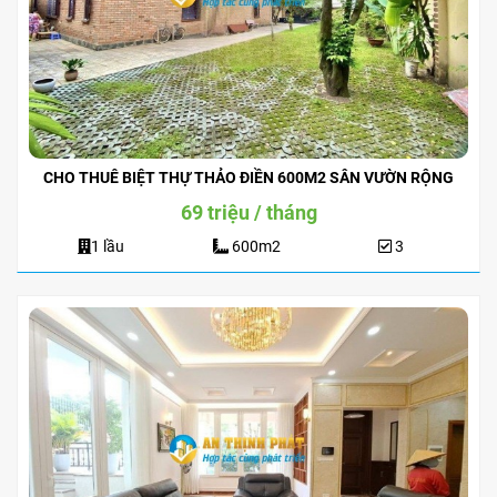
CHO THUÊ BIỆT THỰ THẢO ĐIỀN 600M2 SÂN VƯỜN RỘNG
69 triệu / tháng
1 lầu
600m2
3