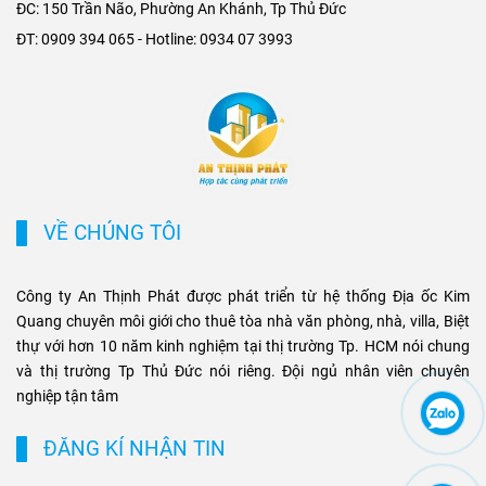
ĐC: 150 Trần Não, Phường An Khánh, Tp Thủ Đức
triển cho các khu đô thị mới,
Metro. Sự kết hợp giữa hạ
ĐT: 0909 394 065 - Hotline: 0934 07 3993
khu biệt thự cao cấp và cụm
tầng hiện đại và nhu cầu di
văn phòng ở những vị trí
chuyển nhanh chóng không
chiến lược. Sự kết hợp giữa
chỉ tạo ưu thế cạnh tranh cho
tiện ích di chuyển và hạ tầng
chủ đầu tư, mà còn mở ra cơ
đồng bộ đang tạo ra biên độ
hội sinh lời bền vững cho
tăng giá và tiềm năng khai
phân khúc bất động sản
thác cho thuê bền vững cho
thương mại và cao cấp tại
các loại hình bất động sản
TP.HCM.
VỀ CHÚNG TÔI
này.
Công ty An Thịnh Phát được phát triển từ hệ thống Địa ốc Kim
Quang chuyên môi giới cho thuê tòa nhà văn phòng, nhà, villa, Biệt
thự với hơn 10 năm kinh nghiệm tại thị trường Tp. HCM nói chung
và thị trường Tp Thủ Đức nói riêng. Đội ngủ nhân viên chuyên
nghiệp tận tâm
ĐĂNG KÍ NHẬN TIN