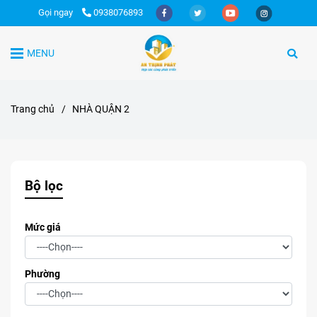
Gọi ngay
0938076893
MENU
Trang chủ
/
NHÀ QUẬN 2
Bộ lọc
Mức giá
Phường