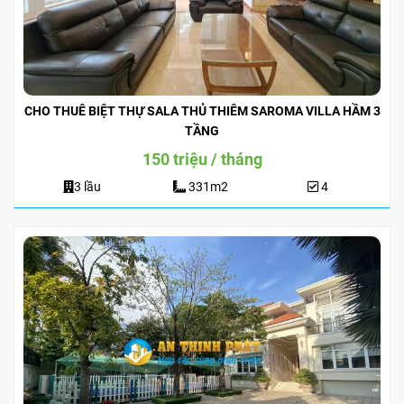
CHO THUÊ BIỆT THỰ SALA THỦ THIÊM SAROMA VILLA HẦM 3
TẦNG
150 triệu / tháng
3 lầu
331m2
4