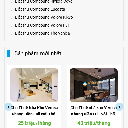
✅
Biệt thự Compound Riviera Cove
✅
Biệt thự
Compound
Lucasta
✅
Biệt thự
Compound
Valora Kikyo
✅
Biệt thự Compound Valora Fuji
✅
Biệt thự Compound The Venica
Sản phẩm mới nhất
Cho Thuê nhà khu Verosa
Cho Thuê Nhà Mặt Tiền
Khang Điền Full Nội Thất
Đường Liên Phường Quận
View Công Viên
9 Căn Góc Làm Văn Phòng
40 triệu/tháng
55 triệu / tháng