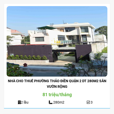
NHÀ CHO THUÊ PHƯỜNG THẢO ĐIỀN QUẬN 2 DT 280M2 SÂN
VƯỜN RỘNG
81 triệu/tháng
2 lầu
280m2
3