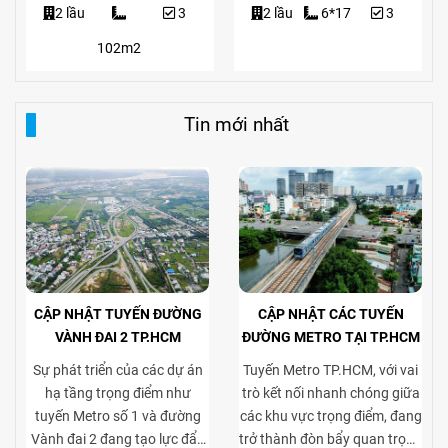
2 lầu
6*17
3
2 lầu
Suốt
240m2
Tin mới nhất
CẬP NHẬT TUYẾN ĐƯỜNG
CẬP NHẬT CÁC TUYẾN
VÀNH ĐAI 2 TP.HCM
ĐƯỜNG METRO TẠI TP.HCM
Sự phát triển của các dự án
Tuyến Metro TP.HCM, với vai
hạ tầng trọng điểm như
trò kết nối nhanh chóng giữa
tuyến Metro số 1 và đường
các khu vực trọng điểm, đang
Vành đai 2 đang tạo lực đẩy
trở thành đòn bẩy quan trọng