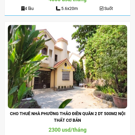
4 lầu
5.6x20m
Suốt
CHO THUÊ NHÀ PHƯỜNG THẢO ĐIỀN QUÂN 2 DT 500M2 NỘI
THẤT CƠ BẢN
2300 usd/tháng