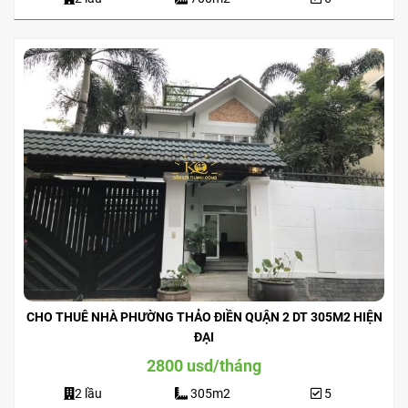
CHO THUÊ NHÀ PHƯỜNG THẢO ĐIỀN QUẬN 2 DT 305M2 HIỆN
ĐẠI
2800 usd/tháng
2 lầu
305m2
5