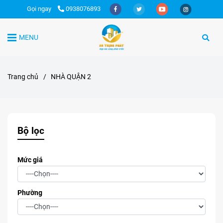
Gọi ngay
0938076893
MENU
Trang chủ
/
NHÀ QUẬN 2
Bộ lọc
Mức giá
Phường