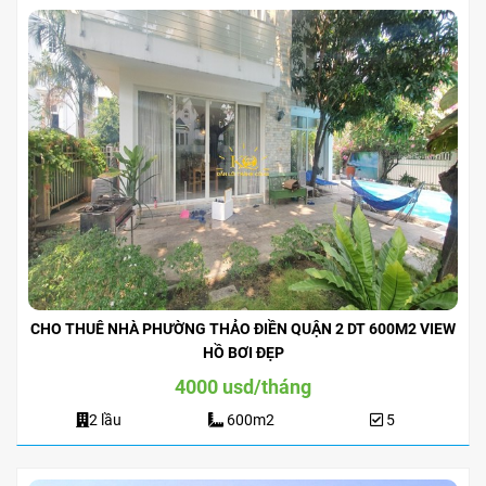
CHO THUÊ NHÀ PHƯỜNG THẢO ĐIỀN QUẬN 2 DT 600M2 VIEW
HỒ BƠI ĐẸP
4000 usd/tháng
2 lầu
600m2
5