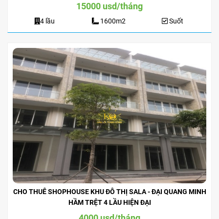
15000 usd/tháng
4 lầu
1600m2
Suốt
CHO THUÊ SHOPHOUSE KHU ĐÔ THỊ SALA - ĐẠI QUANG MINH
HẦM TRỆT 4 LẦU HIỆN ĐẠI
4000 usd/tháng