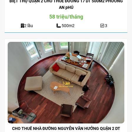
BIỆT THỰ QUẬN 2 CHO THUÊ ĐƯỜNG 17 DT 500M2 PHƯỜNG
AN pHÚ
58 triệu/tháng
2 lầu
500m2
3
CHO THUÊ NHÀ ĐƯỜNG NGUYỄN VĂN HƯỞNG QUẬN 2 DT