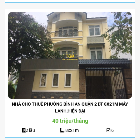
NHÀ CHO THUÊ PHƯỜNG BÌNH AN QUẬN 2 DT 8X21M MÁY
LẠNH,HIỆN ĐẠI
40 triệu/tháng
2 lầu
8x21m
6