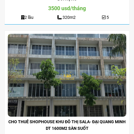
3500 usd/tháng
2 lầu
320m2
5
CHO THUÊ SHOPHOUSE KHU ĐÔ THỊ SALA- ĐẠI QUANG MINH
DT 1600M2 SÀN SUỐT