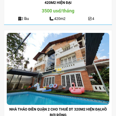
420M2 HIỆN ĐẠI
3500 usd/tháng
2 lầu
420m2
4
NHÀ THẢO ĐIỀN QUẬN 2 CHO THUÊ DT 320M2 HIỆN ĐẠI,HỒ
BƠI RỘNG