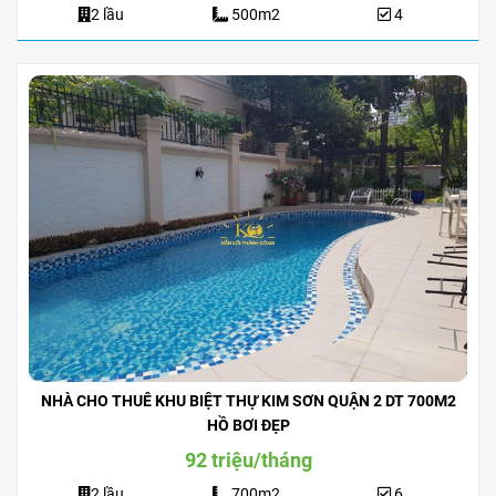
2 lầu
500m2
4
NHÀ CHO THUÊ KHU BIỆT THỰ KIM SƠN QUẬN 2 DT 700M2
HỒ BƠI ĐẸP
92 triệu/tháng
2 lầu
700m2
6