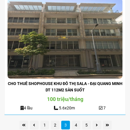
CHO THUÊ SHOPHOUSE KHU ĐÔ THỊ SALA - ĐẠI QUANG MINH
DT 112M2 SÀN SUỐT
100 triệu/tháng
4 lầu
5.6x20m
7
1
2
3
4
5