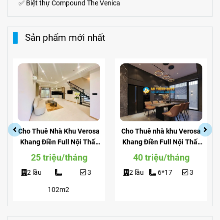
✅
Biệt thự Compound The Venica
Sản phẩm mới nhất
Cho Thuê Nhà Khu Verosa
Cho Thuê nhà khu Verosa
Khang Điền Full Nội Thất
Khang Điền Full Nội Thất
Giá Siêu Rẻ
View Công Viên
25 triệu/tháng
40 triệu/tháng
2 lầu
3
2 lầu
6*17
3
102m2