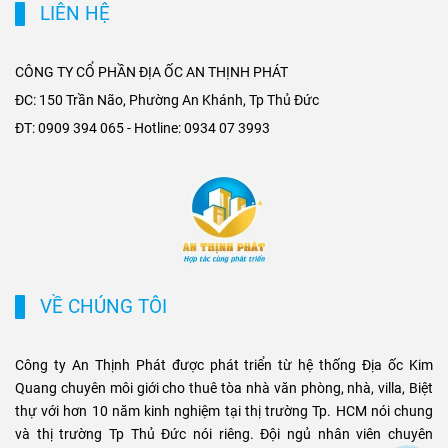
LIÊN HỆ
giao thông liên vùng, rút
cho thuê tại khu dân cư cao
ngắn thời gian di chuyển từ
cấp, đồng thời nâng giá trị
ngoại thành vào trung tâm,
khai thác tòa nhà văn phòng
CÔNG TY CỔ PHẦN ĐỊA ỐC AN THỊNH PHÁT
mở rộng không gian phát
tại các trục đường gần ga
ĐC: 150 Trần Não, Phường An Khánh, Tp Thủ Đức
triển cho các khu đô thị mới,
Metro. Sự kết hợp giữa hạ
ĐT: 0909 394 065 - Hotline: 0934 07 3993
khu biệt thự cao cấp và cụm
tầng hiện đại và nhu cầu di
văn phòng ở những vị trí
chuyển nhanh chóng không
chiến lược. Sự kết hợp giữa
chỉ tạo ưu thế cạnh tranh cho
tiện ích di chuyển và hạ tầng
chủ đầu tư, mà còn mở ra cơ
đồng bộ đang tạo ra biên độ
hội sinh lời bền vững cho
tăng giá và tiềm năng khai
phân khúc bất động sản
thác cho thuê bền vững cho
thương mại và cao cấp tại
các loại hình bất động sản
TP.HCM.
VỀ CHÚNG TÔI
này.
Công ty An Thịnh Phát được phát triển từ hệ thống Địa ốc Kim
Quang chuyên môi giới cho thuê tòa nhà văn phòng, nhà, villa, Biệt
thự với hơn 10 năm kinh nghiệm tại thị trường Tp. HCM nói chung
và thị trường Tp Thủ Đức nói riêng. Đội ngủ nhân viên chuyên