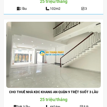
25 triệu/tháng
2 lầu
102m2
3
CHO THUÊ NHÀ KDC KHANG AN QUẬN 9 TRỆT SUỐT 3 LẦU
25 triệu/tháng
Trệt 3 lầu
6*24m
5 P