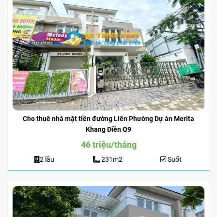
Cho thuê nhà mặt tiền đường Liên Phường Dự án Merita
Khang Điền Q9
46 triệu/tháng
2 lầu
231m2
Suốt