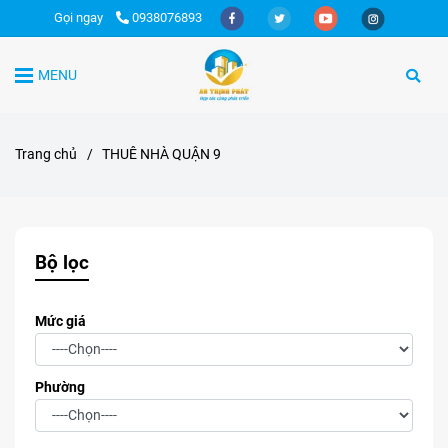
Gọi ngay
0938076893
MENU
Trang chủ
/
THUÊ NHÀ QUẬN 9
Bộ lọc
Mức giá
Phường