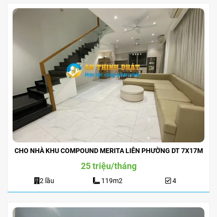
CHO NHÀ KHU COMPOUND MERITA LIÊN PHƯỜNG DT 7X17M
25 triệu/tháng
2 lầu
119m2
4