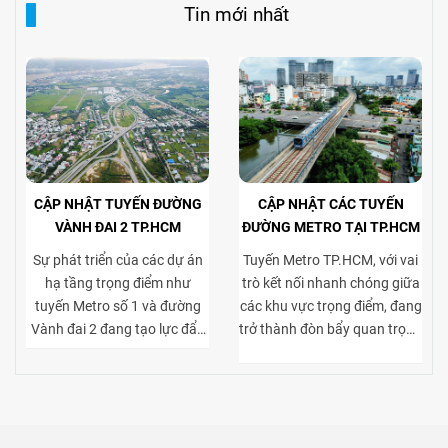
Tin mới nhất
CẬP NHẬT TUYẾN ĐƯỜNG
CẬP NHẬT CÁC TUYẾN
VÀNH ĐAI 2 TP.HCM
ĐƯỜNG METRO TẠI TP.HCM
Sự phát triển của các dự án
Tuyến Metro TP.HCM, với vai
hạ tầng trọng điểm như
trò kết nối nhanh chóng giữa
tuyến Metro số 1 và đường
các khu vực trọng điểm, đang
Vành đai 2 đang tạo lực đẩy
trở thành đòn bẩy quan trọng
mạnh mẽ cho thị trường bất
cho thị trường bất động sản
động sản TP.HCM, đặc biệt ở
cho thuê. Việc tiếp cận thuận
phân khúc cho thuê biệt thự
tiện tới trung tâm và các khu
và tòa nhà văn phòng. Vành
kinh tế lớn giúp gia tăng sức
đai 2 hoàn thiện mạng lưới
hút của các dự án biệt thự