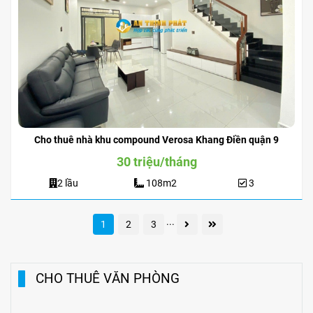
Cho thuê nhà khu compound Verosa Khang Điền quận 9
30 triệu/tháng
2 lầu
108m2
3
...
1
2
3
CHO THUÊ VĂN PHÒNG