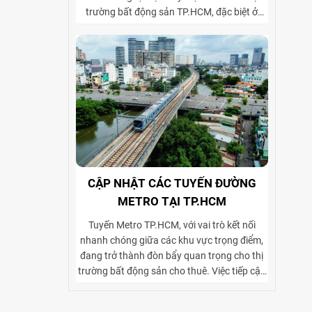
trường bất động sản TP.HCM, đặc biệt ở
phân khúc cho thuê biệt thự và tòa nhà văn
phòng. Vành đai 2 hoàn thiện mạng lưới
giao thông liên vùng, rút ngắn thời gian di
chuyển từ ngoại thành vào trung tâm, mở
rộng không gian phát triển cho các khu đô
thị mới, khu biệt thự cao cấp và cụm văn
phòng ở những vị trí chiến lược. Sự kết hợp
giữa tiện ích di chuyển và hạ tầng đồng bộ
đang tạo ra biên độ tăng giá và tiềm năng
khai thác cho thuê bền vững cho các loại
hình bất động sản này.
CẬP NHẬT CÁC TUYẾN ĐƯỜNG
METRO TẠI TP.HCM
Tuyến Metro TP.HCM, với vai trò kết nối
nhanh chóng giữa các khu vực trọng điểm,
đang trở thành đòn bẩy quan trọng cho thị
trường bất động sản cho thuê. Việc tiếp cận
thuận tiện tới trung tâm và các khu kinh tế
lớn giúp gia tăng sức hút của các dự án biệt