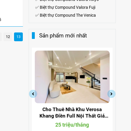
✅
Biệt thự Compound Valora Fuji
✅
Biệt thự Compound The Venica
5
Sản phẩm mới nhất
12
13
a Quận 9
Cho Thuê Nhà Khu Verosa
Cho
ng 291
Khang Điền Full Nội Thất Giá
Đi
Siêu Rẻ
g
25 triệu/tháng