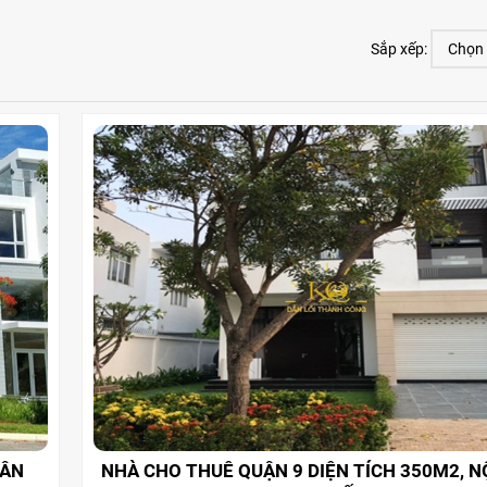
Sắp xếp:
SÂN
NHÀ CHO THUÊ QUẬN 9 DIỆN TÍCH 350M2, N