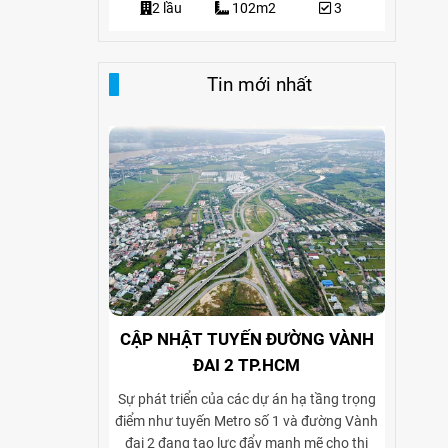
3
2 lầu
102m2
3
Tin mới nhất
CẬP NHẬT TUYẾN ĐƯỜNG VÀNH
ĐAI 2 TP.HCM
Sự phát triển của các dự án hạ tầng trọng
điểm như tuyến Metro số 1 và đường Vành
đai 2 đang tạo lực đẩy mạnh mẽ cho thị