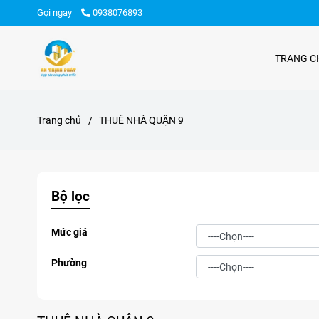
Gọi ngay
0938076893
TRANG C
Trang chủ
/
THUÊ NHÀ QUẬN 9
Bộ lọc
Mức giá
Phường