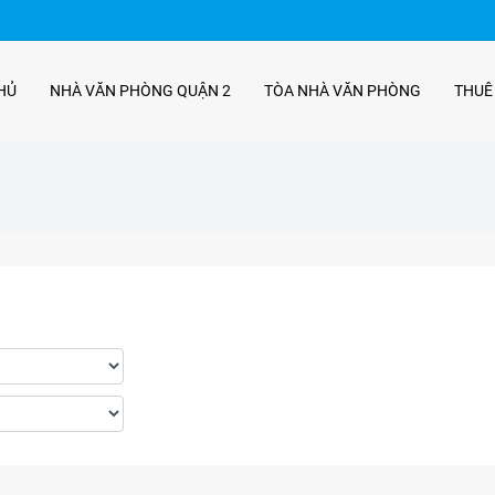
HỦ
NHÀ VĂN PHÒNG QUẬN 2
TÒA NHÀ VĂN PHÒNG
THUÊ