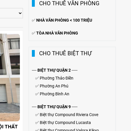
CHO THUÊ VĂN PHÒNG
✅
NHÀ VĂN PHÒNG < 100 TRIỆU
✅
TÒA NHÀ VĂN PHÒNG
CHO THUÊ BIỆT THỰ
----
BIỆT THỰ QUẬN 2
-----
✅
Phường Thảo Điền
✅
Phường An Phú
✅
Phường Bình An
----
BIỆT THỰ QUẬN 9
-----
✅
Biệt thự Compound Riviera Cove
✅
Biệt thự
Compound
Lucasta
ỘI THẤT
✅
Biệt thự
Compound
Valora Kikyo