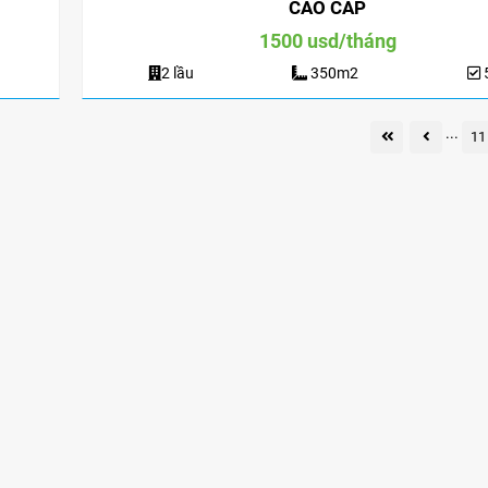
CAO CẤP
1500 usd/tháng
2 lầu
350m2
...
11
o thuê nhà quận 9 KDC Đông
Cho Thuê Nhà Veros
ơng nhà mới dt 200m2 giá rẻ
Full Nội Thất Đườ
25 triệu/tháng
40 triệu/thán