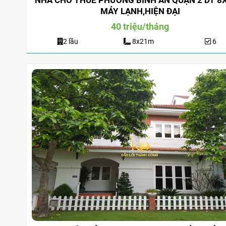
NHÀ CHO THUÊ PHƯỜNG BÌNH AN QUẬN 2 DT 8
MÁY LẠNH,HIỆN ĐẠI
40 triệu/tháng
2 lầu
8x21m
6