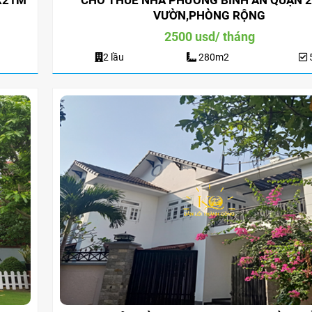
X21M
CHO THUÊ NHÀ PHƯỜNG BÌNH AN QUẬN 2
VƯỜN,PHÒNG RỘNG
2500 usd/ tháng
2 lầu
280m2