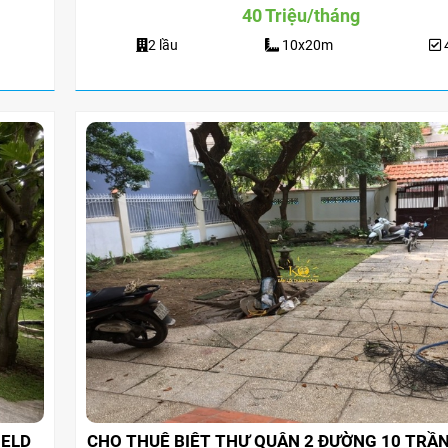
40 Triệu/tháng
2 lầu
10x20m
o thuê nhà quận 9 KDC Đông
Cho Thuê Nhà Veros
ơng nhà mới dt 200m2 giá rẻ
Full Nội Thất Đườ
25 triệu/tháng
40 triệu/thán
IELD
CHO THUÊ BIỆT THỰ QUẬN 2 ĐƯỜNG 10 TRẦN