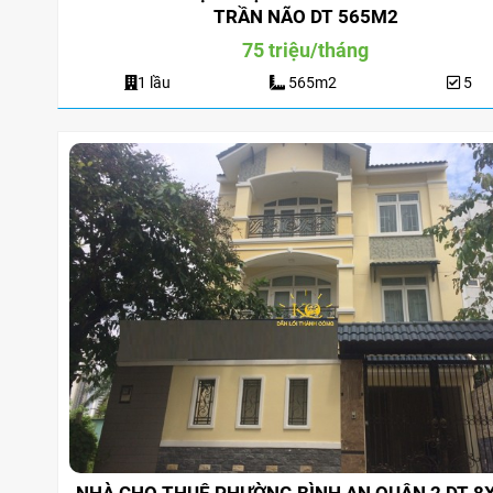
Suốt
2 lầu
180
Suốt
TRẦN NÃO DT 565M2
75 triệu/tháng
1 lầu
565m2
5