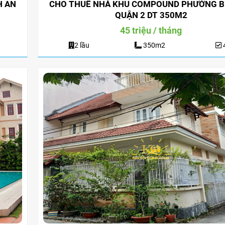
H AN
CHO THUÊ NHÀ KHU COMPOUND PHƯỜNG B
QUẬN 2 DT 350M2
45 triệu / tháng
2 lầu
350m2