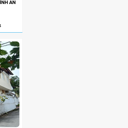
ÌNH AN
thự cho thuê tại khu dân cư cao cấp, đồng
thời nâng giá trị khai thác tòa nhà văn
phòng tại các trục đường gần ga Metro. Sự
kết hợp giữa hạ tầng hiện đại và nhu cầu di
4
chuyển nhanh chóng không chỉ tạo ưu thế
cạnh tranh cho chủ đầu tư, mà còn mở ra cơ
hội sinh lời bền vững cho phân khúc bất
động sản thương mại và cao cấp tại
TP.HCM.