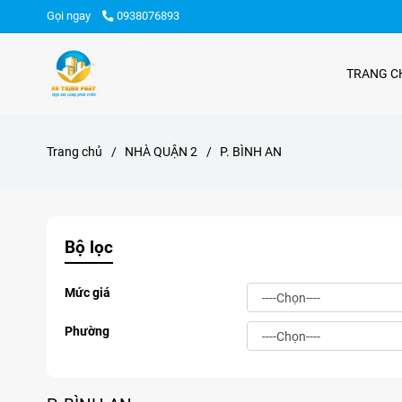
Gọi ngay
0938076893
TRANG C
Trang chủ
/
NHÀ QUẬN 2
/
P. BÌNH AN
Bộ lọc
Mức giá
Phường