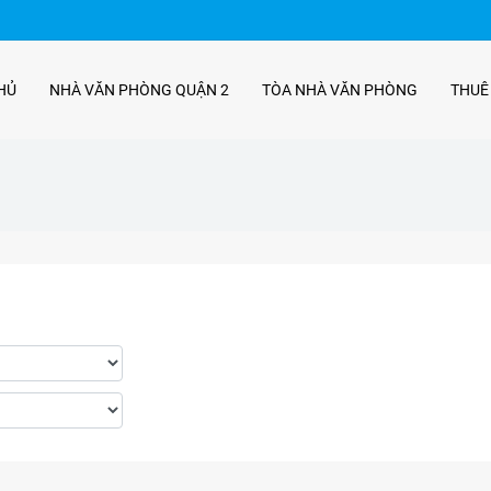
HỦ
NHÀ VĂN PHÒNG QUẬN 2
TÒA NHÀ VĂN PHÒNG
THUÊ