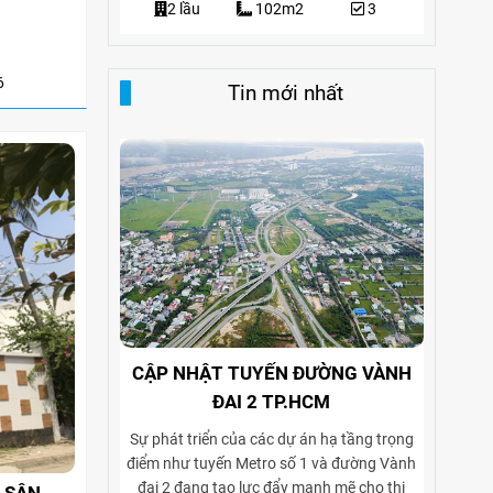
3
2 lầu
102m2
3
6
Tin mới nhất
CẬP NHẬT TUYẾN ĐƯỜNG VÀNH
ĐAI 2 TP.HCM
Sự phát triển của các dự án hạ tầng trọng
điểm như tuyến Metro số 1 và đường Vành
đai 2 đang tạo lực đẩy mạnh mẽ cho thị