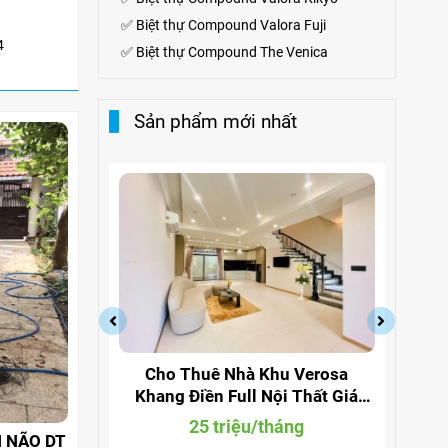
✅
Biệt thự Compound Valora Fuji
4
✅
Biệt thự Compound The Venica
Sản phẩm mới nhất
a Quận 9
Cho Thuê Nhà Khu Verosa
Cho
ng 291
Khang Điền Full Nội Thất Giá
Đi
Siêu Rẻ
g
25 triệu/tháng
 NÃO DT