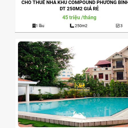
CHO THUÊ NHÀ KHU COMPOUND PHƯỜNG BÌN
DT 250M2 GIÁ RẺ
45 triệu /tháng
1 lầu
250m2
3