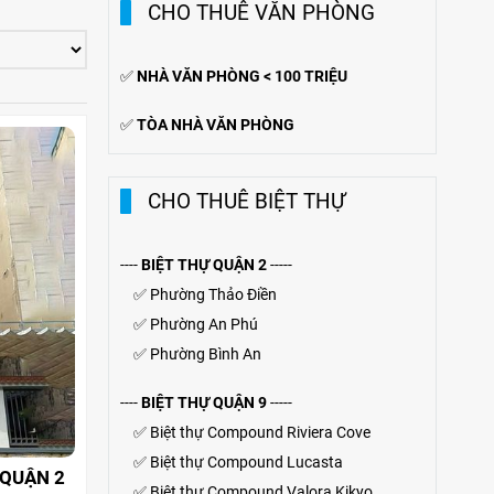
CHO THUÊ VĂN PHÒNG
✅
NHÀ VĂN PHÒNG < 100 TRIỆU
✅
TÒA NHÀ VĂN PHÒNG
CHO THUÊ BIỆT THỰ
----
BIỆT THỰ QUẬN 2
-----
✅
Phường Thảo Điền
✅
Phường An Phú
✅
Phường Bình An
----
BIỆT THỰ QUẬN 9
-----
✅
Biệt thự Compound Riviera Cove
✅
Biệt thự
Compound
Lucasta
 QUẬN 2
✅
Biệt thự
Compound
Valora Kikyo