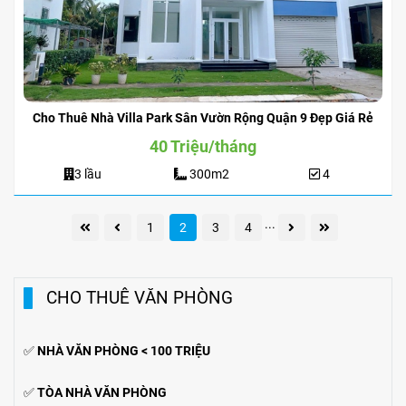
Cho Thuê Nhà Villa Park Sân Vườn Rộng Quận 9 Đẹp Giá Rẻ
40 Triệu/tháng
3 lầu
300m2
4
...
1
2
3
4
CHO THUÊ VĂN PHÒNG
✅
NHÀ VĂN PHÒNG < 100 TRIỆU
✅
TÒA NHÀ VĂN PHÒNG