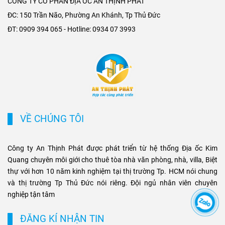
CÔNG TY CỔ PHẦN ĐỊA ỐC AN THỊNH PHÁT
mở rộng không gian phát
tại các trục đường gần ga
ĐC: 150 Trần Não, Phường An Khánh, Tp Thủ Đức
triển cho các khu đô thị mới,
Metro. Sự kết hợp giữa hạ
ĐT: 0909 394 065 - Hotline: 0934 07 3993
khu biệt thự cao cấp và cụm
tầng hiện đại và nhu cầu di
văn phòng ở những vị trí
chuyển nhanh chóng không
chiến lược. Sự kết hợp giữa
chỉ tạo ưu thế cạnh tranh cho
tiện ích di chuyển và hạ tầng
chủ đầu tư, mà còn mở ra cơ
đồng bộ đang tạo ra biên độ
hội sinh lời bền vững cho
tăng giá và tiềm năng khai
phân khúc bất động sản
thác cho thuê bền vững cho
thương mại và cao cấp tại
các loại hình bất động sản
TP.HCM.
VỀ CHÚNG TÔI
này.
Công ty An Thịnh Phát được phát triển từ hệ thống Địa ốc Kim
Quang chuyên môi giới cho thuê tòa nhà văn phòng, nhà, villa, Biệt
thự với hơn 10 năm kinh nghiệm tại thị trường Tp. HCM nói chung
và thị trường Tp Thủ Đức nói riêng. Đội ngủ nhân viên chuyên
nghiệp tận tâm
ĐĂNG KÍ NHẬN TIN