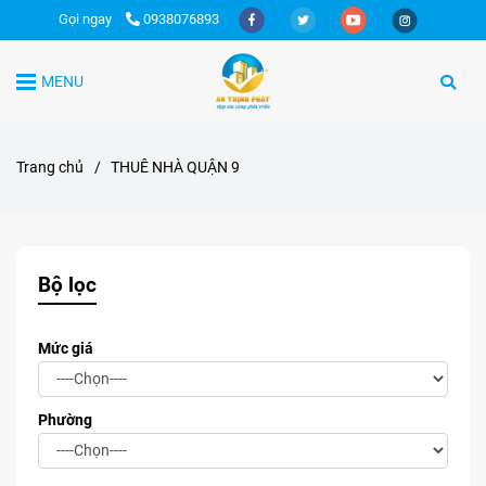
Gọi ngay
0938076893
MENU
Trang chủ
/
THUÊ NHÀ QUẬN 9
Bộ lọc
Mức giá
Phường