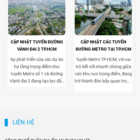
CẬP NHẬT TUYẾN ĐƯỜNG
CẬP NHẬT CÁC TUYẾN
VÀNH ĐAI 2 TP.HCM
ĐƯỜNG METRO TẠI TP.HCM
Sự phát triển của các dự án
Tuyến Metro TP.HCM, với vai
hạ tầng trọng điểm như
trò kết nối nhanh chóng giữa
tuyến Metro số 1 và đường
các khu vực trọng điểm, đang
Vành đai 2 đang tạo lực đẩy
trở thành đòn bẩy quan trọng
mạnh mẽ cho thị trường bất
cho thị trường bất động sản
động sản TP.HCM, đặc biệt ở
cho thuê. Việc tiếp cận thuận
phân khúc cho thuê biệt thự
tiện tới trung tâm và các khu
và tòa nhà văn phòng. Vành
kinh tế lớn giúp gia tăng sức
đai 2 hoàn thiện mạng lưới
hút của các dự án biệt thự
LIÊN HỆ
giao thông liên vùng, rút
cho thuê tại khu dân cư cao
ngắn thời gian di chuyển từ
cấp, đồng thời nâng giá trị
ngoại thành vào trung tâm,
khai thác tòa nhà văn phòng