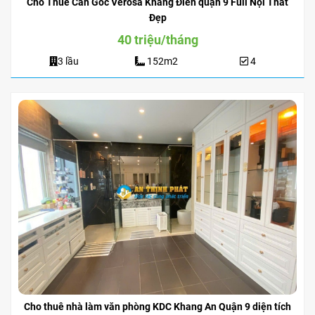
Cho Thuê Căn Góc Verosa Khang Điền quận 9 Full Nội Thất
Đẹp
40 triệu/tháng
3 lầu
152m2
4
Cho thuê nhà làm văn phòng KDC Khang An Quận 9 diện tích