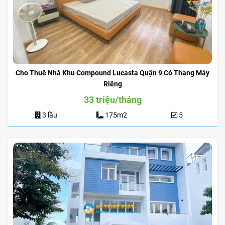
Cho Thuê Nhà Khu Compound Lucasta Quận 9 Có Thang Máy
Riêng
33 triệu/tháng
3 lầu
175m2
5