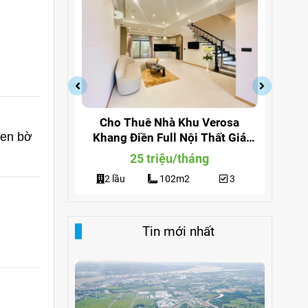
a Quận 9
Cho Thuê Nhà Khu Verosa
Cho
ven bờ
ng 291
Khang Điền Full Nội Thất Giá
Đi
Siêu Rẻ
g
25 triệu/tháng
3
2 lầu
102m2
3
Tin mới nhất