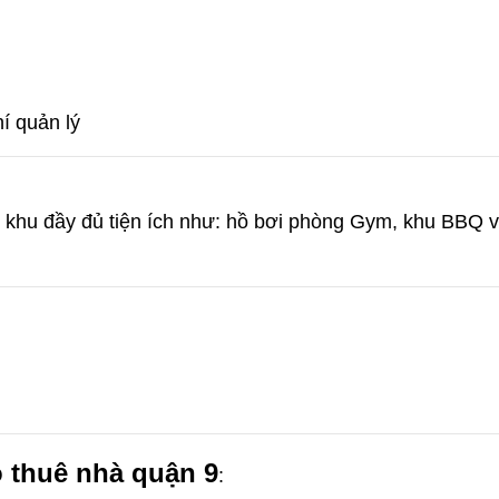
í quản lý
o thuê nhà quận 9 KDC Đông
Cho Thuê Nhà Veros
i khu đầy đủ tiện ích như:
hồ bơi phòng Gym, khu BBQ 
ơng nhà mới dt 200m2 giá rẻ
Full Nội Thất Đườ
25 triệu/tháng
40 triệu/thán
1 lầu
200m2
4
2 lầu
102m2
 thuê nhà quận 9
: