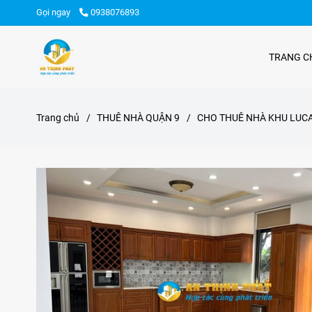
Gọi ngay
0938076893
TRANG C
Trang chủ
/
THUÊ NHÀ QUẬN 9
/
CHO THUÊ NHÀ KHU LUCA