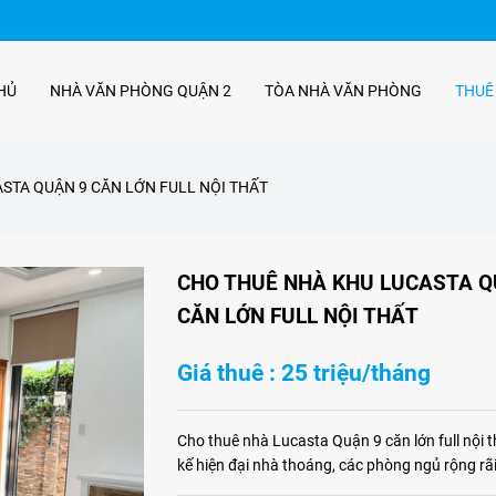
HỦ
NHÀ VĂN PHÒNG QUẬN 2
TÒA NHÀ VĂN PHÒNG
THUÊ
STA QUẬN 9 CĂN LỚN FULL NỘI THẤT
CHO THUÊ NHÀ KHU LUCASTA Q
CĂN LỚN FULL NỘI THẤT
Giá thuê : 25 triệu/tháng
Cho thuê nhà Lucasta Quận 9 căn lớn full nội th
kế hiện đại nhà thoáng, các phòng ngủ rộng rãi