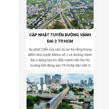
CẬP NHẬT TUYẾN ĐƯỜNG VÀNH
ĐAI 2 TP.HCM
Sự phát triển của các dự án hạ tầng trọng
điểm như tuyến Metro số 1 và đường Vành
đai 2 đang tạo lực đẩy mạnh mẽ cho thị
trường bất động sản TP.HCM, đặc biệt ở
phân khúc cho thuê biệt thự và tòa nhà văn
phòng. Vành đai 2 hoàn thiện mạng lưới
giao thông liên vùng, rút ngắn thời gian di
chuyển từ ngoại thành vào trung tâm, mở
rộng không gian phát triển cho các khu đô
thị mới, khu biệt thự cao cấp và cụm văn
phòng ở những vị trí chiến lược. Sự kết hợp
giữa tiện ích di chuyển và hạ tầng đồng bộ