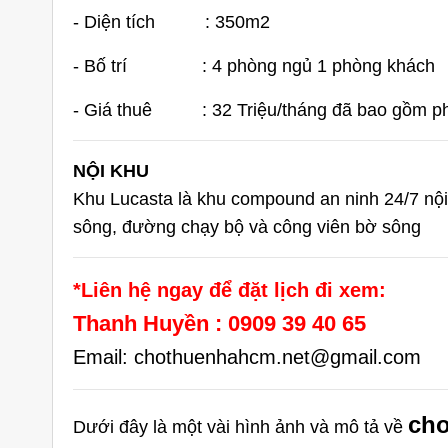
- Diện tích : 350m2
- Bố trí : 4 phòng ngủ 1 phòng khách
- Giá thuê : 32 Triệu/tháng đã bao gồm ph
NỘI KHU
iền Đường
Cho Thuê Nhà Quận 9 Căn Góc
Ch
Khu Lucasta là khu compound an ninh 24/7
nộ
9 Căn Góc
180m2 Sàn Suốt Làm Văn Phòng
Dư
ng
sông, đường chạy bộ và công viên bờ sông
áng
25 triệu/tháng
Suốt
2 lầu
180
Suốt
*Liên hệ ngay để đặt lịch đi xem:
Thanh Huyền : 0909 39 40 65
Email: chothuenhahcm.net@gmail.com
cho
Dưới đây là một vài hình ảnh và mô tả về