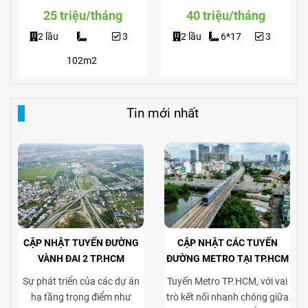
Giá Siêu Rẻ
View Công Viên
25 triệu/tháng
40 triệu/tháng
2 lầu
3
2 lầu
6*17
3
102m2
Tin mới nhất
CẬP NHẬT TUYẾN ĐƯỜNG
CẬP NHẬT CÁC TUYẾN
VÀNH ĐAI 2 TP.HCM
ĐƯỜNG METRO TẠI TP.HCM
Sự phát triển của các dự án
Tuyến Metro TP.HCM, với vai
hạ tầng trọng điểm như
trò kết nối nhanh chóng giữa