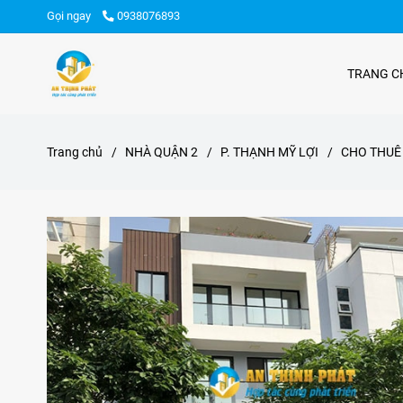
Gọi ngay
0938076893
TRANG C
Trang chủ
/
NHÀ QUẬN 2
/
P. THẠNH MỸ LỢI
/
CHO THUÊ