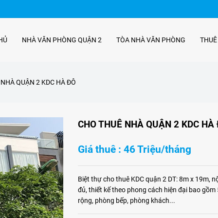
HỦ
NHÀ VĂN PHÒNG QUẬN 2
TÒA NHÀ VĂN PHÒNG
THUÊ
 NHÀ QUẬN 2 KDC HÀ ĐÔ
CHO THUÊ NHÀ QUẬN 2 KDC HÀ
Giá thuê : 46 Triệu/tháng
Biệt thự cho thuê KDC quận 2 DT: 8m x 19m, nộ
đủ, thiết kế theo phong cách hiện đại bao gồm 
rộng, phòng bếp, phòng khách...