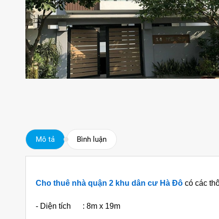
Mô tả
Bình luận
Cho thuê nhà quận 2 khu dân cư Hà Đô
có các thôn
- Diện tích : 8m x 19m