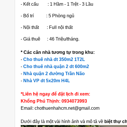
- Kết cấu : 1 Hầm - 1 Trệt - 3 Lầu
- Bố trí : 5 Phòng ngủ
- Nội thất : Full nội thất
- Giá thuê : 46 Triệu/tháng.
iền Đường
Cho Thuê Nhà Quận 9 Căn Góc
Ch
* Các căn nhà tương tự trong khu:
9 Căn Góc
180m2 Sàn Suốt Làm Văn Phòng
Dư
-
Cho thuê nhà dt 350m2 1T2L
ng
áng
25 triệu/tháng
-
Cho thuê nhà quận 2 dt 600m2
-
Nhà quận 2 đường Trần Não
Suốt
2 lầu
180
Suốt
-
Nhà VP dt 5x20m H4L
*Liên hệ ngay để đặt lịch đi xem:
Khổng Phú Thịnh: 0934073993
Email: chothuenhahcm.net@gmail.com
Dưới đây là một vài hình ảnh và mô tả về
biệt thự c