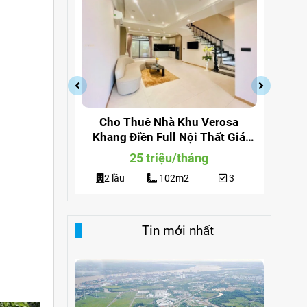
a Quận 9
Cho Thuê Nhà Khu Verosa
Cho
ng 291
Khang Điền Full Nội Thất Giá
Đi
Siêu Rẻ
g
25 triệu/tháng
3
2 lầu
102m2
3
Tin mới nhất