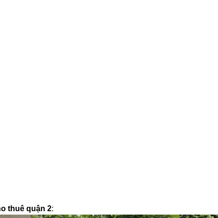
o thuê nhà quận 9 KDC Đông
Cho Thuê Nhà Veros
ơng nhà mới dt 200m2 giá rẻ
Full Nội Thất Đườ
25 triệu/tháng
40 triệu/thán
1 lầu
200m2
4
2 lầu
102m2
ho thuê quận 2
: