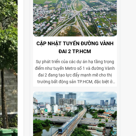
CẬP NHẬT TUYẾN ĐƯỜNG VÀNH
ĐAI 2 TP.HCM
Sự phát triển của các dự án hạ tầng trọng
điểm như tuyến Metro số 1 và đường Vành
đai 2 đang tạo lực đẩy mạnh mẽ cho thị
trường bất động sản TP.HCM, đặc biệt ở
phân khúc cho thuê biệt thự và tòa nhà văn
phòng. Vành đai 2 hoàn thiện mạng lưới
giao thông liên vùng, rút ngắn thời gian di
chuyển từ ngoại thành vào trung tâm, mở
rộng không gian phát triển cho các khu đô
thị mới, khu biệt thự cao cấp và cụm văn
phòng ở những vị trí chiến lược. Sự kết hợp
giữa tiện ích di chuyển và hạ tầng đồng bộ