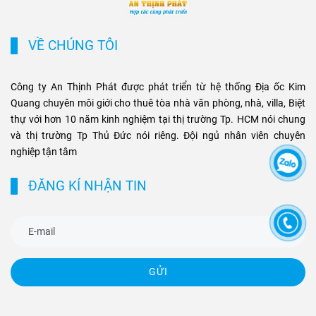
tăng giá và tiềm năng khai
phân khúc bất động sản
thác cho thuê bền vững cho
thương mại và cao cấp tại
các loại hình bất động sản
TP.HCM.
VỀ CHÚNG TÔI
này.
Công ty An Thịnh Phát được phát triển từ hệ thống Địa ốc Kim
Quang chuyên môi giới cho thuê tòa nhà văn phòng, nhà, villa, Biệt
thự với hơn 10 năm kinh nghiệm tại thị trường Tp. HCM nói chung
và thị trường Tp Thủ Đức nói riêng. Đội ngủ nhân viên chuyên
nghiệp tận tâm
ĐĂNG KÍ NHẬN TIN
GỬI