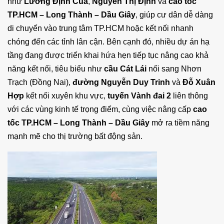
như
Lương Định Của
,
Nguyễn Thị Định
và
cao tốc
TP.HCM – Long Thành – Dầu Giây
, giúp cư dân dễ dàng
di chuyển vào trung tâm TP.HCM hoặc kết nối nhanh
chóng đến các tỉnh lân cận. Bên cạnh đó, nhiều dự án hạ
tầng đang được triển khai hứa hẹn tiếp tục nâng cao khả
năng kết nối, tiêu biểu như
cầu Cát Lái
nối sang Nhơn
Trạch (Đồng Nai),
đường Nguyễn Duy Trinh
và
Đỗ Xuân
Hợp
kết nối xuyên khu vực,
tuyến Vành đai 2
liên thông
với các vùng kinh tế trọng điểm, cùng việc nâng cấp
cao
tốc TP.HCM – Long Thành – Dầu Giây
mở ra tiềm năng
mạnh mẽ cho thị trường bất động sản.