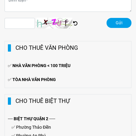
Gửi
CHO THUÊ VĂN PHÒNG
✅
NHÀ VĂN PHÒNG < 100 TRIỆU
✅
TÒA NHÀ VĂN PHÒNG
CHO THUÊ BIỆT THỰ
----
BIỆT THỰ QUẬN 2
-----
✅
Phường Thảo Điền
✅
Phường An Phú