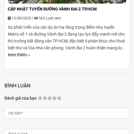
CẬP NHẬT TUYẾN ĐƯỜNG VÀNH ĐAI 2 TP.HCM
13/08/2025
|
565 Lượt xem
Sự phát triển của các dự án hạ tầng trọng điểm như tuyến
Metro số 1 và đường Vành đai 2 đang tạo lực đẩy mạnh mẽ cho
thị trường bất động sản TP.HCM, đặc biệt ở phân khúc cho thuê
biệt thự và tòa nhà văn phòng. Vành đai 2 hoàn thiện mạng lưới
giao thông liên vùng, rút ngắn thời gian di chuyển từ ngoại
Xem thêm ››
thành vào trung tâm, mở rộng không gian phát triển cho các
khu đô thị mới, khu biệt thự cao cấp và cụm văn phòng ở những
vị trí chiến lược. Sự kết hợp giữa tiện ích di chuyển và hạ tầng
đồng bộ đang tạo ra biên độ tăng giá và tiềm năng khai thác
BÌNH LUẬN
cho thuê bền vững cho các loại hình bất động sản này.
Đánh giá của bạn