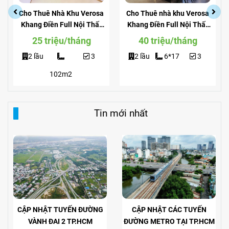
Cho Thuê Nhà Khu Verosa
Cho Thuê nhà khu Verosa
Khang Điền Full Nội Thất
Khang Điền Full Nội Thất
Giá Siêu Rẻ
View Công Viên
25 triệu/tháng
40 triệu/tháng
2 lầu
3
2 lầu
6*17
3
102m2
Tin mới nhất
CẬP NHẬT TUYẾN ĐƯỜNG
CẬP NHẬT CÁC TUYẾN
VÀNH ĐAI 2 TP.HCM
ĐƯỜNG METRO TẠI TP.HCM