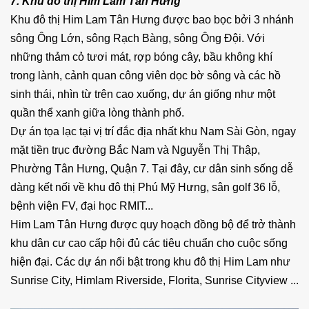
7. Khu đô thị Him Lam Tân Hưng
Khu đô thị Him Lam Tân Hưng được bao bọc bởi 3 nhánh
sông Ông Lớn, sông Rạch Bàng, sông Ông Đội. Với
những thảm cỏ tươi mát, rợp bóng cây, bầu không khí
trong lành, cảnh quan công viên dọc bờ sông và các hồ
sinh thái, nhìn từ trên cao xuống, dự án giống như một
quần thể xanh giữa lòng thành phố.
Dự án tọa lạc tại vị trí đắc địa nhất khu Nam Sài Gòn, ngay
mặt tiền trục đường Bắc Nam và Nguyễn Thị Thập,
Phường Tân Hưng, Quận 7. Tại đây, cư dân sinh sống dễ
dàng kết nối về khu đô thị Phú Mỹ Hưng, sân golf 36 lỗ,
bệnh viện FV, đại học RMIT...
Him Lam Tân Hưng được quy hoạch đồng bộ để trở thành
khu dân cư cao cấp hội đủ các tiêu chuẩn cho cuộc sống
hiện đại. Các dự án nổi bật trong khu đô thị Him Lam như
Sunrise City, Himlam Riverside, Florita, Sunrise Cityview ...