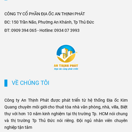
ngắn thời gian di chuyển từ
cấp, đồng thời nâng giá trị
ngoại thành vào trung tâm,
khai thác tòa nhà văn phòng
CÔNG TY CỔ PHẦN ĐỊA ỐC AN THỊNH PHÁT
mở rộng không gian phát
tại các trục đường gần ga
ĐC: 150 Trần Não, Phường An Khánh, Tp Thủ Đức
triển cho các khu đô thị mới,
Metro. Sự kết hợp giữa hạ
ĐT: 0909 394 065 - Hotline: 0934 07 3993
khu biệt thự cao cấp và cụm
tầng hiện đại và nhu cầu di
văn phòng ở những vị trí
chuyển nhanh chóng không
chiến lược. Sự kết hợp giữa
chỉ tạo ưu thế cạnh tranh cho
tiện ích di chuyển và hạ tầng
chủ đầu tư, mà còn mở ra cơ
đồng bộ đang tạo ra biên độ
hội sinh lời bền vững cho
tăng giá và tiềm năng khai
phân khúc bất động sản
thác cho thuê bền vững cho
thương mại và cao cấp tại
các loại hình bất động sản
TP.HCM.
VỀ CHÚNG TÔI
này.
Công ty An Thịnh Phát được phát triển từ hệ thống Địa ốc Kim
Quang chuyên môi giới cho thuê tòa nhà văn phòng, nhà, villa, Biệt
thự với hơn 10 năm kinh nghiệm tại thị trường Tp. HCM nói chung
và thị trường Tp Thủ Đức nói riêng. Đội ngủ nhân viên chuyên
nghiệp tận tâm