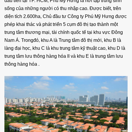
đầu tiên tại TP. HCM, Phú Mỹ Hưng là nơi tập trung sinh
sống của những người có thu nhập cao. Được biết, trên
diện tích 2.600ha, Chủ đầu tư Công ty Phú Mỹ Hưng được
phép khai thác và phát triển 5 cụm đô thị tạo thành một
trung tâm thương mại, tài chính quốc tế tại khu vực Đông
Nam Á. Trongđó, khu A là Trung tâm đô thị mới, khu B là
làng đại học, khu C là khu trung tâm kỹ thuật cao, khu D là
trung tâm lưu thông hàng hóa II và khu E là trung tâm lưu
thông hàng hóa .