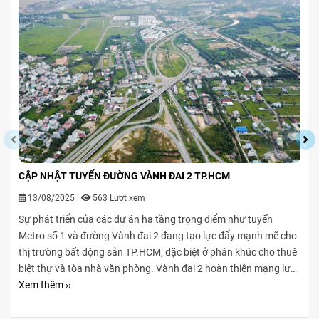
CẬP NHẬT TUYẾN ĐƯỜNG VÀNH ĐAI 2 TP.HCM
13/08/2025
|
563 Lượt xem
Sự phát triển của các dự án hạ tầng trọng điểm như tuyến
Metro số 1 và đường Vành đai 2 đang tạo lực đẩy mạnh mẽ cho
thị trường bất động sản TP.HCM, đặc biệt ở phân khúc cho thuê
biệt thự và tòa nhà văn phòng. Vành đai 2 hoàn thiện mạng lưới
giao thông liên vùng, rút ngắn thời gian di chuyển từ ngoại
Xem thêm ››
thành vào trung tâm, mở rộng không gian phát triển cho các
khu đô thị mới, khu biệt thự cao cấp và cụm văn phòng ở những