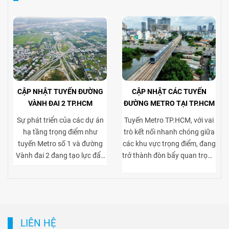
CẬP NHẬT TUYẾN ĐƯỜNG
CẬP NHẬT CÁC TUYẾN
VÀNH ĐAI 2 TP.HCM
ĐƯỜNG METRO TẠI TP.HCM
Sự phát triển của các dự án
Tuyến Metro TP.HCM, với vai
hạ tầng trọng điểm như
trò kết nối nhanh chóng giữa
tuyến Metro số 1 và đường
các khu vực trọng điểm, đang
Vành đai 2 đang tạo lực đẩy
trở thành đòn bẩy quan trọng
mạnh mẽ cho thị trường bất
cho thị trường bất động sản
động sản TP.HCM, đặc biệt ở
cho thuê. Việc tiếp cận thuận
phân khúc cho thuê biệt thự
tiện tới trung tâm và các khu
và tòa nhà văn phòng. Vành
kinh tế lớn giúp gia tăng sức
đai 2 hoàn thiện mạng lưới
hút của các dự án biệt thự
LIÊN HỆ
giao thông liên vùng, rút
cho thuê tại khu dân cư cao