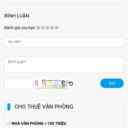
vị trí chiến lược. Sự kết hợp giữa tiện ích di chuyển và hạ tầng
đồng bộ đang tạo ra biên độ tăng giá và tiềm năng khai thác
BÌNH LUẬN
cho thuê bền vững cho các loại hình bất động sản này.
Đánh giá của bạn
Gửi
CHO THUÊ VĂN PHÒNG
✅
NHÀ VĂN PHÒNG < 100 TRIỆU