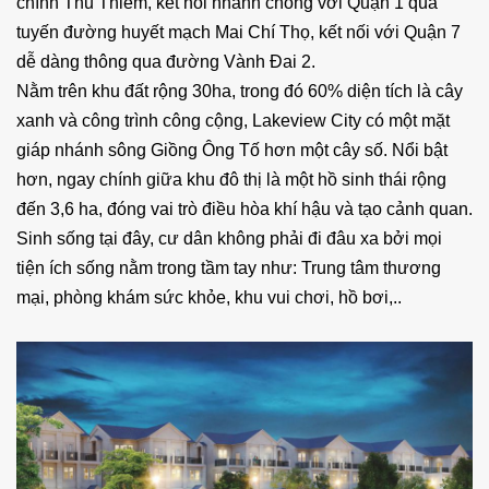
chính Thủ Thiêm, kết nối nhanh chóng với Quận 1 qua
tuyến đường huyết mạch Mai Chí Thọ, kết nối với Quận 7
dễ dàng thông qua đường Vành Đai 2.
Nằm trên khu đất rộng 30ha, trong đó 60% diện tích là cây
xanh và công trình công cộng, Lakeview City có một mặt
giáp nhánh sông Giồng Ông Tố hơn một cây số. Nổi bật
hơn, ngay chính giữa khu đô thị là một hồ sinh thái rộng
đến 3,6 ha, đóng vai trò điều hòa khí hậu và tạo cảnh quan.
Sinh sống tại đây, cư dân không phải đi đâu xa bởi mọi
tiện ích sống nằm trong tầm tay như: Trung tâm thương
mại, phòng khám sức khỏe, khu vui chơi, hồ bơi,..