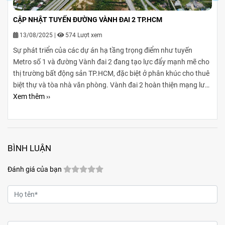
CẬP NHẬT TUYẾN ĐƯỜNG VÀNH ĐAI 2 TP.HCM
13/08/2025
|
574 Lượt xem
Sự phát triển của các dự án hạ tầng trọng điểm như tuyến
Metro số 1 và đường Vành đai 2 đang tạo lực đẩy mạnh mẽ cho
thị trường bất động sản TP.HCM, đặc biệt ở phân khúc cho thuê
biệt thự và tòa nhà văn phòng. Vành đai 2 hoàn thiện mạng lưới
giao thông liên vùng, rút ngắn thời gian di chuyển từ ngoại
Xem thêm ››
thành vào trung tâm, mở rộng không gian phát triển cho các
khu đô thị mới, khu biệt thự cao cấp và cụm văn phòng ở những
vị trí chiến lược. Sự kết hợp giữa tiện ích di chuyển và hạ tầng
đồng bộ đang tạo ra biên độ tăng giá và tiềm năng khai thác
BÌNH LUẬN
cho thuê bền vững cho các loại hình bất động sản này.
Đánh giá của bạn