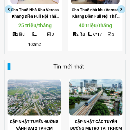
Cho Thuê Nhà Khu Verosa
Cho Thuê nhà khu Verosa
Khang Điền Full Nội Thất
Khang Điền Full Nội Thất
Giá Siêu Rẻ
View Công Viên
25 triệu/tháng
40 triệu/tháng
2 lầu
3
2 lầu
6*17
3
102m2
Tin mới nhất
CẬP NHẬT TUYẾN ĐƯỜNG
CẬP NHẬT CÁC TUYẾN
VÀNH ĐAI 2 TP.HCM
ĐƯỜNG METRO TẠI TP.HCM