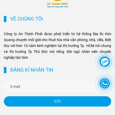
tăng giá và tiềm năng khai
phân khúc bất động sản
thác cho thuê bền vững cho
thương mại và cao cấp tại
các loại hình bất động sản
TP.HCM.
VỀ CHÚNG TÔI
này.
Công ty An Thịnh Phát được phát triển từ hệ thống Địa ốc Kim
Quang chuyên môi giới cho thuê tòa nhà văn phòng, nhà, villa, Biệt
thự với hơn 10 năm kinh nghiệm tại thị trường Tp. HCM nói chung
và thị trường Tp Thủ Đức nói riêng. Đội ngủ nhân viên chuyên
nghiệp tận tâm
ĐĂNG KÍ NHẬN TIN
GỬI