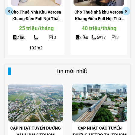
Cho Thuê Nhà Khu Verosa
Cho Thuê nhà khu Verosa
Khang Điền Full Nội Thất
Khang Điền Full Nội Thất
Giá Siêu Rẻ
View Công Viên
25 triệu/tháng
40 triệu/tháng
2 lầu
3
2 lầu
6*17
3
102m2
Tin mới nhất
CẬP NHẬT TUYẾN ĐƯỜNG
CẬP NHẬT CÁC TUYẾN