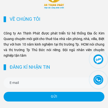
tăng giá và tiềm năng khai
phân khúc bất động sản
thác cho thuê bền vững cho
thương mại và cao cấp tại
các loại hình bất động sản
TP.HCM.
VỀ CHÚNG TÔI
này.
Công ty An Thịnh Phát được phát triển từ hệ thống Địa ốc Kim
Quang chuyên môi giới cho thuê tòa nhà văn phòng, nhà, villa, Biệt
thự với hơn 10 năm kinh nghiệm tại thị trường Tp. HCM nói chung
và thị trường Tp Thủ Đức nói riêng. Đội ngủ nhân viên chuyên
nghiệp tận tâm
ĐĂNG KÍ NHẬN TIN
GỬI