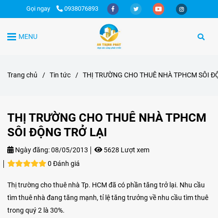
Gọi ngay
0938076893
MENU
Trang chủ
/
Tin tức
/
THỊ TRƯỜNG CHO THUÊ NHÀ TPHCM SÔI Đ
THỊ TRƯỜNG CHO THUÊ NHÀ TPHCM
SÔI ĐỘNG TRỞ LẠI
Ngày đăng:
08/05/2013
5628 Lượt xem
0 Đánh giá
Thị trường cho thuê nhà Tp. HCM đã có phần tăng trở lại. Nhu cầu
tìm thuê nhà đang tăng mạnh, tỉ lệ tăng trưởng về nhu cầu tìm thuê
trong quý 2 là 30%.