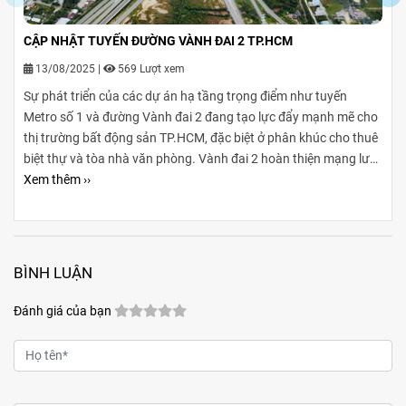
CẬP NHẬT TUYẾN ĐƯỜNG VÀNH ĐAI 2 TP.HCM
13/08/2025
|
569 Lượt xem
Sự phát triển của các dự án hạ tầng trọng điểm như tuyến
Metro số 1 và đường Vành đai 2 đang tạo lực đẩy mạnh mẽ cho
thị trường bất động sản TP.HCM, đặc biệt ở phân khúc cho thuê
biệt thự và tòa nhà văn phòng. Vành đai 2 hoàn thiện mạng lưới
giao thông liên vùng, rút ngắn thời gian di chuyển từ ngoại
Xem thêm ››
thành vào trung tâm, mở rộng không gian phát triển cho các
khu đô thị mới, khu biệt thự cao cấp và cụm văn phòng ở những
vị trí chiến lược. Sự kết hợp giữa tiện ích di chuyển và hạ tầng
đồng bộ đang tạo ra biên độ tăng giá và tiềm năng khai thác
BÌNH LUẬN
cho thuê bền vững cho các loại hình bất động sản này.
Đánh giá của bạn