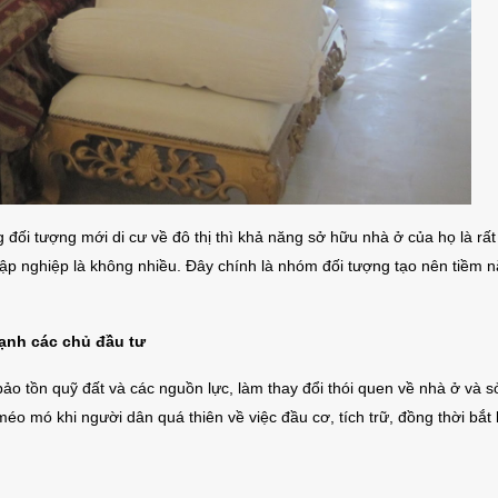
o thuê nhà quận 9 KDC Đông
Cho Thuê Nhà Veros
ơng nhà mới dt 200m2 giá rẻ
Full Nội Thất Đườ
đối tượng mới di cư về đô thị thì khả năng sở hữu nhà ở của họ là rất
25 triệu/tháng
40 triệu/thán
 nghiệp là không nhiều. Đây chính là nhóm đối tượng tạo nên tiềm n
1 lầu
200m2
4
2 lầu
102m2
ạnh các chủ đầu tư
m, bảo tồn quỹ đất và các nguồn lực, làm thay đổi thói quen về nhà ở và 
éo mó khi người dân quá thiên về việc đầu cơ, tích trữ, đồng thời bắt 