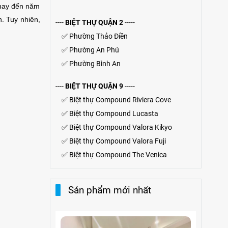
 nay đến năm
. Tuy nhiên,
----
BIỆT THỰ QUẬN 2
-----
✅
Phường Thảo Điền
✅
Phường An Phú
✅
Phường Bình An
----
BIỆT THỰ QUẬN 9
-----
✅
Biệt thự Compound Riviera Cove
✅
Biệt thự
Compound
Lucasta
✅
Biệt thự
Compound
Valora Kikyo
✅
Biệt thự Compound Valora Fuji
✅
Biệt thự Compound The Venica
Sản phẩm mới nhất