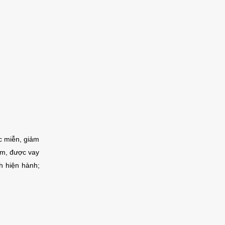
c miễn, giảm
am, được vay
h hiện hành;