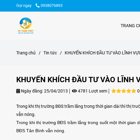
Gọi ngay
0938076893
TRANG C
Trang chủ
/
Tin tức
/
KHUYẾN KHÍCH ĐẦU TƯ VÀO LĨNH VỰ
KHUYẾN KHÍCH ĐẦU TƯ VÀO LĨNH 
Ngày đăng:
25/04/2013
4781 Lượt xem
0
Trong khi thị trường BĐS trầm lắng trong thời gian dài thì thị t
vẫn nóng.
Trong khi thị trường BĐS trầm lắng trong suốt một thời gian 
BĐS Tân Bình vẫn nóng.