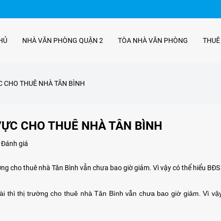
HỦ
NHÀ VĂN PHÒNG QUẬN 2
TÒA NHÀ VĂN PHÒNG
THUÊ
C CHO THUÊ NHÀ TÂN BÌNH
VỰC CHO THUÊ NHÀ TÂN BÌNH
 Đánh giá
rường cho thuê nhà Tân Bình vẫn chưa bao giờ giảm. Vì vậy có thể hiểu BĐS
dài thì thị trường cho thuê nhà Tân Bình vẫn chưa bao giờ giảm. Vì vậ