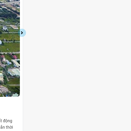
CẬP NHẬT CÁC TUYẾN ĐƯỜNG METRO TẠI
13/08/2025
|
623 Lượt xem
ất động
Tuyến Metro TP.HCM, với vai trò kết nối nhanh chóng g
gắn thời
sản cho thuê. Việc tiếp cận thuận tiện tới trung tâm và 