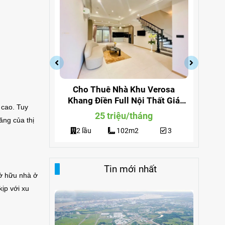
a Quận 9
Cho Thuê Nhà Khu Verosa
Cho
ng 291
Khang Điền Full Nội Thất Giá
Đi
 cao. Tuy
Siêu Rẻ
g
25 triệu/tháng
ăng của thị
3
2 lầu
102m2
3
Tin mới nhất
sở hữu nhà ở
kịp với xu