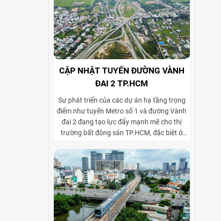
CẬP NHẬT TUYẾN ĐƯỜNG VÀNH
ĐAI 2 TP.HCM
Sự phát triển của các dự án hạ tầng trọng
điểm như tuyến Metro số 1 và đường Vành
đai 2 đang tạo lực đẩy mạnh mẽ cho thị
trường bất động sản TP.HCM, đặc biệt ở
phân khúc cho thuê biệt thự và tòa nhà văn
phòng. Vành đai 2 hoàn thiện mạng lưới
giao thông liên vùng, rút ngắn thời gian di
chuyển từ ngoại thành vào trung tâm, mở
rộng không gian phát triển cho các khu đô
thị mới, khu biệt thự cao cấp và cụm văn
phòng ở những vị trí chiến lược. Sự kết hợp
giữa tiện ích di chuyển và hạ tầng đồng bộ