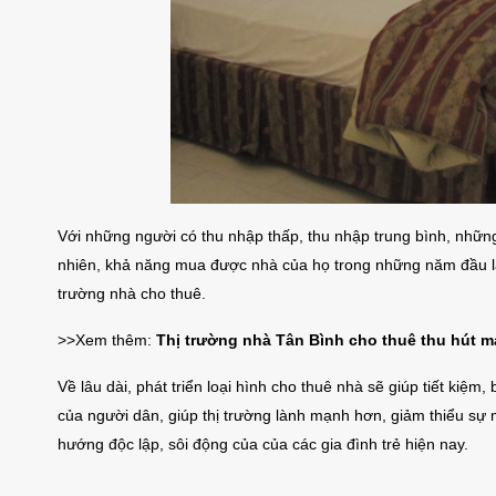
iền Đường
Cho Thuê Nhà Quận 9 Căn Góc
Ch
9 Căn Góc
180m2 Sàn Suốt Làm Văn Phòng
Dư
Với những người có thu nhập thấp, thu nhập trung bình, những 
ng
áng
25 triệu/tháng
nhiên, khả năng mua được nhà của họ trong những năm đầu lập
Suốt
2 lầu
180
Suốt
trường nhà cho thuê.
>>Xem thêm:
Thị trường nhà Tân Bình cho thuê thu hút m
Về lâu dài, phát triển loại hình cho thuê nhà sẽ giúp tiết kiệ
của người dân, giúp thị trường lành mạnh hơn, giảm thiểu sự m
hướng độc lập, sôi động của của các gia đình trẻ hiện nay.