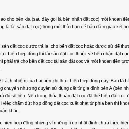
giao cho bên kia (sau đây gọi là bên nhận đặt cọc) một khoản ti
ung là tài sản đặt cọc) trong một thời hạn để bảo đảm giao kết h
 sản đặt cọc được trả lại cho bên đặt cọc hoặc được trừ để thự
, thực hiện hợp đồng thì tài sản đặt cọc thuộc về bên nhận đặt cọ
thì phải trả cho bên đặt cọc tài sản đặt cọc và một khoản tiền 
.
 trách nhiệm của hai bên khi thực hiện hợp đồng này. Bạn là b
ồng chuyển nhượng quyền sử dụng đất từ gia đình bên A (bên nh
trả đủ số tiền. Nếu trong thỏa thuận đặt cọc đã thể hiện đặt cọc
 việc chấm dứt hợp đồng đặt cọc xuất phát từ phía bạn thì khoả
huận khác.
c hiện hợp đồng nhưng vì những lí do nhất định chưa thực hiện 