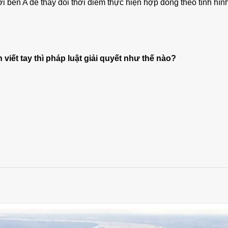
ới bên A để thay đổi thời điểm thực hiện hợp đồng theo tình hình
 viết tay thì pháp luật giải quyết như thế nào?