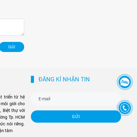
Gửi
ĐĂNG KÍ NHẬN TIN
 triển từ hệ
môi giới cho
, Biệt thự với
GỬI
rường Tp. HCM
ức nói riêng.
tận tâm