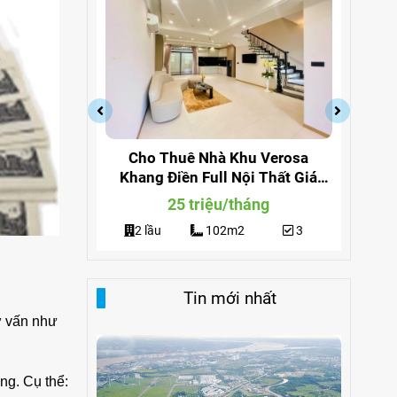
a Quận 9
Cho Thuê Nhà Khu Verosa
Cho
ng 291
Khang Điền Full Nội Thất Giá
Đi
Siêu Rẻ
g
25 triệu/tháng
3
2 lầu
102m2
3
Tin mới nhất
ư vấn như
ng. Cụ thể: