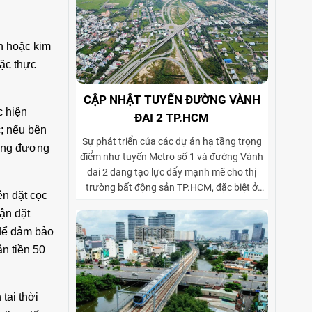
ền hoặc kim
oặc thực
CẬP NHẬT TUYẾN ĐƯỜNG VÀNH
c hiện
ĐAI 2 TP.HCM
c; nếu bên
Sự phát triển của các dự án hạ tầng trọng
tương đương
điểm như tuyến Metro số 1 và đường Vành
đai 2 đang tạo lực đẩy mạnh mẽ cho thị
trường bất động sản TP.HCM, đặc biệt ở
ên đặt cọc
phân khúc cho thuê biệt thự và tòa nhà văn
ận đặt
phòng. Vành đai 2 hoàn thiện mạng lưới
 để đảm bảo
giao thông liên vùng, rút ngắn thời gian di
chuyển từ ngoại thành vào trung tâm, mở
n tiền 50
rộng không gian phát triển cho các khu đô
thị mới, khu biệt thự cao cấp và cụm văn
phòng ở những vị trí chiến lược. Sự kết hợp
tại thời
giữa tiện ích di chuyển và hạ tầng đồng bộ