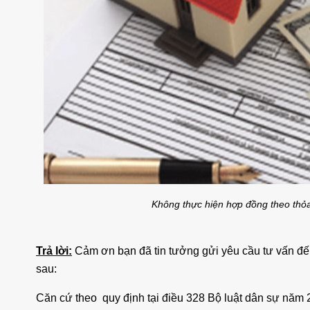
iền Đường
Cho Thuê Nhà Quận 9 Căn Góc
Ch
9 Căn Góc
180m2 Sàn Suốt Làm Văn Phòng
Dư
ng
áng
25 triệu/tháng
Suốt
2 lầu
180
Suốt
Không thực hiện hợp đồng theo thỏa
Trả lời:
Cảm ơn bạn đã tin tưởng gửi yêu cầu tư vấn đến
sau:
Căn cứ theo quy định tại điều 328 Bộ luật dân sự năm 2