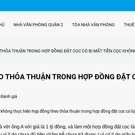
HỦ
NHÀ VĂN PHÒNG QUẬN 2
TÒA NHÀ VĂN PHÒNG
THUÊ
THỎA THUẬN TRONG HỢP ĐỒNG ĐẶT CỌC CÓ BỊ MẤT TIỀN CỌC KHÔN
O THỎA THUẬN TRONG HỢP ĐỒNG ĐẶT 
 Đánh giá
 không thực hiện hợp đồng theo thỏa thuận trong hợp đồng đặt cọc có bị
ới ông A với giá là 1 tỷ đồng, và làm một hợp đồng đặt cọc là 
 vì lí do chưa đủ tiền chậm trễ chưa trả được ( vì có lí do giấy