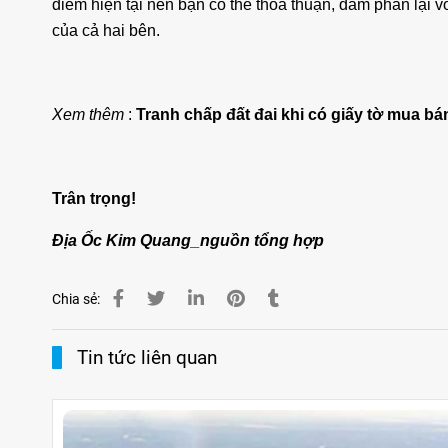
điểm hiện tại nên bạn có thể thỏa thuận, đàm phán lại v
của cả hai bên.
Xem thêm
:
Tranh chấp đất đai khi có giấy tờ mua bán
Trân trọng!
Địa Ốc Kim Quang_nguồn tổng hợp
Chia sẻ:
Tin tức liên quan