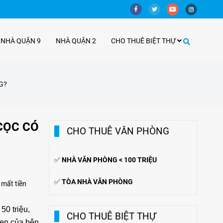
 NHÀ QUẬN 9
NHÀ QUẬN 2
CHO THUÊ BIỆT THỰ
G?
CỌC CÓ
CHO THUÊ VĂN PHÒNG
✅
NHÀ VĂN PHÒNG < 100 TRIỆU
✅
TÒA NHÀ VĂN PHÒNG
 mất tiền
50 triệu,
CHO THUÊ BIỆT THỰ
 hẹn của bên