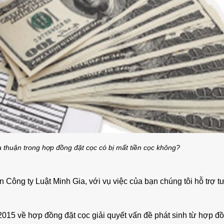
o thuê nhà quận 9 KDC Đông
Cho Thuê Nhà Veros
ơng nhà mới dt 200m2 giá rẻ
Full Nội Thất Đườ
25 triệu/tháng
40 triệu/thán
1 lầu
200m2
4
2 lầu
102m2
 thuận trong hợp đồng đặt cọc có bị mất tiền cọc không?
 Công ty Luật Minh Gia, với vụ việc của bạn chúng tôi hỗ trợ t
015 về hợp đồng đặt cọc giải quyết vấn đề phát sinh từ hợp đồ