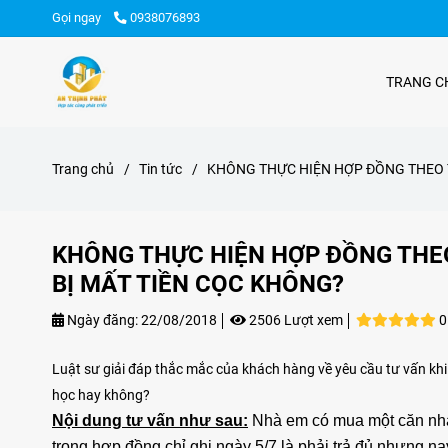
Gọi ngay
0938076893
TRANG C
Trang chủ
/
Tin tức
/
KHÔNG THỰC HIỆN HỢP ĐỒNG THEO 
KHÔNG THỰC HIỆN HỢP ĐỒNG THE
BỊ MẤT TIỀN CỌC KHÔNG?
Ngày đăng:
22/08/2018
2506 Lượt xem
0
Luật sư giải đáp thắc mắc của khách hàng về yêu cầu tư vấn khi
học hay không?
Nội dung tư vấn như sau:
Nhà em có mua một căn nhà v
trong hợp đồng chỉ ghi ngày 5/7 là phải trả đủ nhưng nay