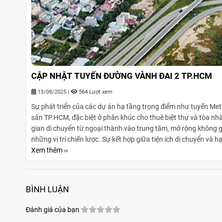
CẬP NHẬT TUYẾN ĐƯỜNG VÀNH ĐAI 2 TP.HCM
13/08/2025
|
564 Lượt xem
Sự phát triển của các dự án hạ tầng trọng điểm như tuyến Me
sản TP.HCM, đặc biệt ở phân khúc cho thuê biệt thự và tòa nhà
gian di chuyển từ ngoại thành vào trung tâm, mở rộng không gi
những vị trí chiến lược. Sự kết hợp giữa tiện ích di chuyển và
vững cho các loại hình bất động sản này.
Xem thêm ››
BÌNH LUẬN
Đánh giá của bạn