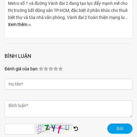
Metro số 1 và đường Vành đai 2 đang tạo lực đẩy mạnh mẽ cho
thị trường bất động sản TP.HCM, đặc biệt ở phân khúc cho thuê
biệt thự và tòa nhà văn phòng. Vành đai 2 hoàn thiện mạng lưới
giao thông liên vùng, rút ngắn thời gian di chuyển từ ngoại
Xem thêm ››
thành vào trung tâm, mở rộng không gian phát triển cho các
khu đô thị mới, khu biệt thự cao cấp và cụm văn phòng ở những
vị trí chiến lược. Sự kết hợp giữa tiện ích di chuyển và hạ tầng
đồng bộ đang tạo ra biên độ tăng giá và tiềm năng khai thác
BÌNH LUẬN
cho thuê bền vững cho các loại hình bất động sản này.
Đánh giá của bạn
Gửi