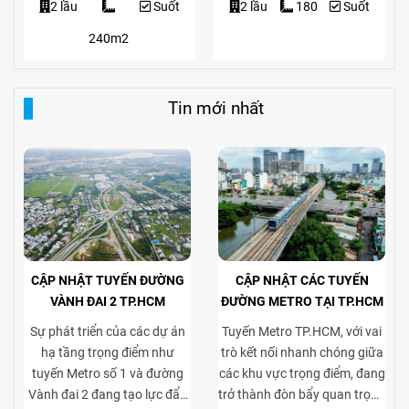
2 lầu
Suốt
2 lầu
180
Suốt
240m2
Tin mới nhất
CẬP NHẬT TUYẾN ĐƯỜNG
CẬP NHẬT CÁC TUYẾN
VÀNH ĐAI 2 TP.HCM
ĐƯỜNG METRO TẠI TP.HCM
Sự phát triển của các dự án
Tuyến Metro TP.HCM, với vai
hạ tầng trọng điểm như
trò kết nối nhanh chóng giữa
tuyến Metro số 1 và đường
các khu vực trọng điểm, đang
Vành đai 2 đang tạo lực đẩy
trở thành đòn bẩy quan trọng