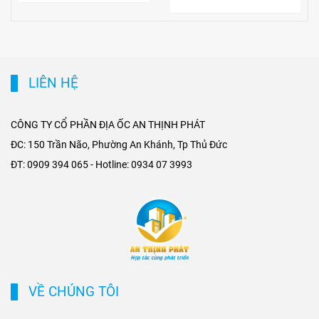
mạnh mẽ cho thị trường bất
cho thị trường bất động sản
động sản TP.HCM, đặc biệt ở
cho thuê. Việc tiếp cận thuận
phân khúc cho thuê biệt thự
tiện tới trung tâm và các khu
và tòa nhà văn phòng. Vành
kinh tế lớn giúp gia tăng sức
đai 2 hoàn thiện mạng lưới
hút của các dự án biệt thự
LIÊN HỆ
giao thông liên vùng, rút
cho thuê tại khu dân cư cao
ngắn thời gian di chuyển từ
cấp, đồng thời nâng giá trị
ngoại thành vào trung tâm,
khai thác tòa nhà văn phòng
CÔNG TY CỔ PHẦN ĐỊA ỐC AN THỊNH PHÁT
mở rộng không gian phát
tại các trục đường gần ga
ĐC: 150 Trần Não, Phường An Khánh, Tp Thủ Đức
triển cho các khu đô thị mới,
Metro. Sự kết hợp giữa hạ
ĐT: 0909 394 065 - Hotline: 0934 07 3993
khu biệt thự cao cấp và cụm
tầng hiện đại và nhu cầu di
văn phòng ở những vị trí
chuyển nhanh chóng không
chiến lược. Sự kết hợp giữa
chỉ tạo ưu thế cạnh tranh cho
tiện ích di chuyển và hạ tầng
chủ đầu tư, mà còn mở ra cơ
đồng bộ đang tạo ra biên độ
hội sinh lời bền vững cho
tăng giá và tiềm năng khai
phân khúc bất động sản
thác cho thuê bền vững cho
thương mại và cao cấp tại
các loại hình bất động sản
TP.HCM.
VỀ CHÚNG TÔI
này.