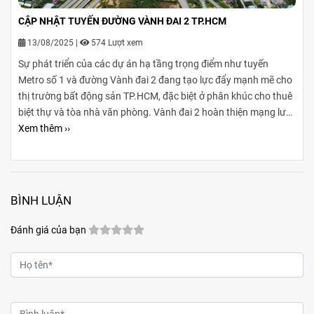
CẬP NHẬT TUYẾN ĐƯỜNG VÀNH ĐAI 2 TP.HCM
13/08/2025
|
574 Lượt xem
Sự phát triển của các dự án hạ tầng trọng điểm như tuyến
Metro số 1 và đường Vành đai 2 đang tạo lực đẩy mạnh mẽ cho
thị trường bất động sản TP.HCM, đặc biệt ở phân khúc cho thuê
biệt thự và tòa nhà văn phòng. Vành đai 2 hoàn thiện mạng lưới
giao thông liên vùng, rút ngắn thời gian di chuyển từ ngoại
Xem thêm ››
thành vào trung tâm, mở rộng không gian phát triển cho các
khu đô thị mới, khu biệt thự cao cấp và cụm văn phòng ở những
vị trí chiến lược. Sự kết hợp giữa tiện ích di chuyển và hạ tầng
đồng bộ đang tạo ra biên độ tăng giá và tiềm năng khai thác
BÌNH LUẬN
cho thuê bền vững cho các loại hình bất động sản này.
Đánh giá của bạn