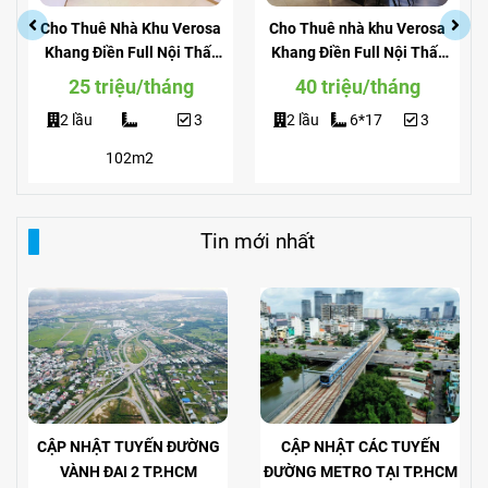
Cho Thuê Nhà Khu Verosa
Cho Thuê nhà khu Verosa
Khang Điền Full Nội Thất
Khang Điền Full Nội Thất
Giá Siêu Rẻ
View Công Viên
25 triệu/tháng
40 triệu/tháng
2 lầu
3
2 lầu
6*17
3
102m2
Tin mới nhất
CẬP NHẬT TUYẾN ĐƯỜNG
CẬP NHẬT CÁC TUYẾN
VÀNH ĐAI 2 TP.HCM
ĐƯỜNG METRO TẠI TP.HCM