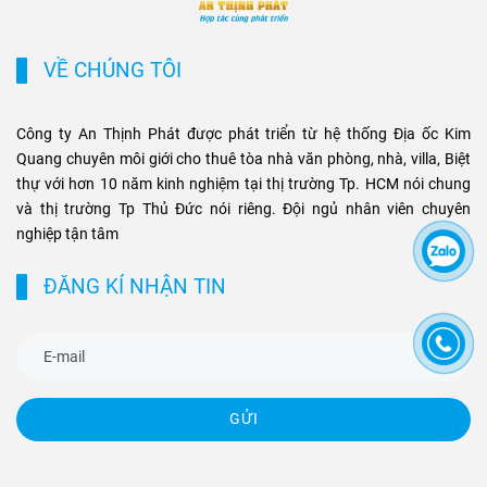
tăng giá và tiềm năng khai
phân khúc bất động sản
thác cho thuê bền vững cho
thương mại và cao cấp tại
các loại hình bất động sản
TP.HCM.
VỀ CHÚNG TÔI
này.
Công ty An Thịnh Phát được phát triển từ hệ thống Địa ốc Kim
Quang chuyên môi giới cho thuê tòa nhà văn phòng, nhà, villa, Biệt
thự với hơn 10 năm kinh nghiệm tại thị trường Tp. HCM nói chung
và thị trường Tp Thủ Đức nói riêng. Đội ngủ nhân viên chuyên
nghiệp tận tâm
ĐĂNG KÍ NHẬN TIN
GỬI