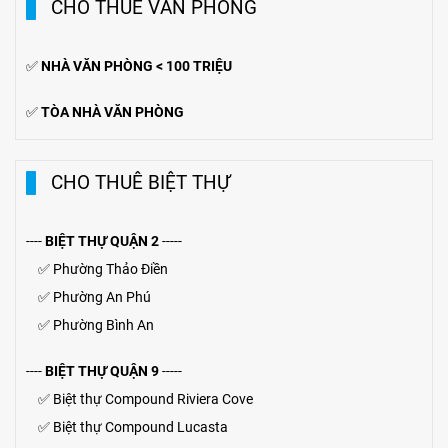
CHO THUÊ VĂN PHÒNG
✅
NHÀ VĂN PHÒNG < 100 TRIỆU
✅
TÒA NHÀ VĂN PHÒNG
CHO THUÊ BIỆT THỰ
----
BIỆT THỰ QUẬN 2
-----
✅
Phường Thảo Điền
✅
Phường An Phú
✅
Phường Bình An
----
BIỆT THỰ QUẬN 9
-----
✅
Biệt thự Compound Riviera Cove
✅
Biệt thự
Compound
Lucasta