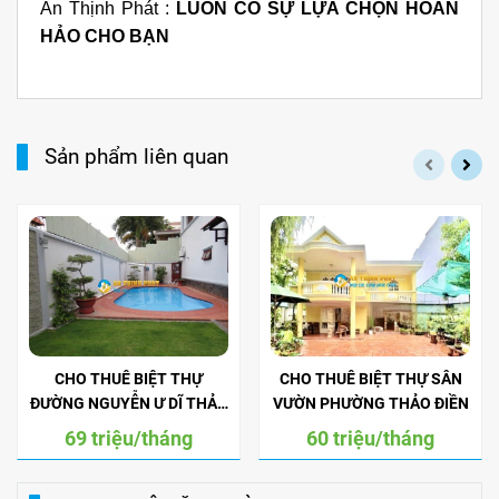
An Thịnh Phát :
LUÔN CÓ SỰ LỰA CHỌN HOÀN
HẢO CHO BẠN
Sản phẩm liên quan
CHO THUÊ BIỆT THỰ
CHO THUÊ BIỆT THỰ SÂN
ĐƯỜNG NGUYỄN Ư DĨ THẢO
VƯỜN PHƯỜNG THẢO ĐIỀN
ĐIỀN
69 triệu/tháng
60 triệu/tháng