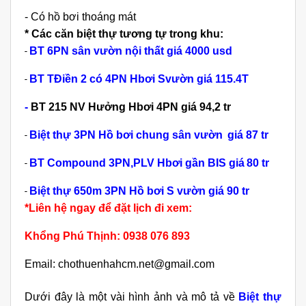
- Có hồ bơi thoáng mát
* Các căn biệt thự tương tự trong khu:
BT 6PN sân vườn nội thất
giá 4000 usd
-
BT TĐiền 2 có 4PN Hbơi Svườn
giá 115.4T
-
-
BT 215 NV Hưởng Hbơi 4PN giá 94,2 tr
Biệt thự 3PN Hồ bơi chung sân vườn
giá 87 tr
-
BT Compound 3PN,PLV
Hbơi gần BIS giá
80 tr
-
Biệt thự 650m 3PN Hồ bơi S vườn
giá 90 tr
-
*Liên hệ ngay để đặt lịch đi xem:
Khổng Phú Thịnh:
0938 076 893
Email: chothuenhahcm.net@gmail.com
Dưới đây là một vài hình ảnh và mô tả về
Biệt thự