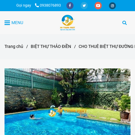
Gọi ngay
0938076893
MENU
Trang chủ
/
BIỆT THỰ THẢO ĐIỀN
/
CHO THUÊ BIỆT THỰ ĐƯỜNG