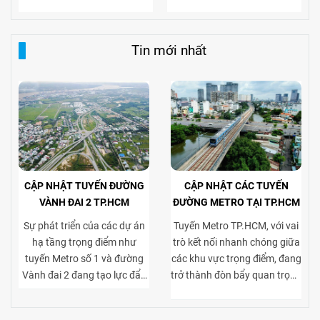
Tin mới nhất
CẬP NHẬT TUYẾN ĐƯỜNG
CẬP NHẬT CÁC TUYẾN
VÀNH ĐAI 2 TP.HCM
ĐƯỜNG METRO TẠI TP.HCM
Sự phát triển của các dự án
Tuyến Metro TP.HCM, với vai
hạ tầng trọng điểm như
trò kết nối nhanh chóng giữa
tuyến Metro số 1 và đường
các khu vực trọng điểm, đang
Vành đai 2 đang tạo lực đẩy
trở thành đòn bẩy quan trọng
mạnh mẽ cho thị trường bất
cho thị trường bất động sản
động sản TP.HCM, đặc biệt ở
cho thuê. Việc tiếp cận thuận