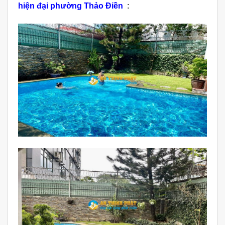
h
iện đại phường Thảo Điền
: