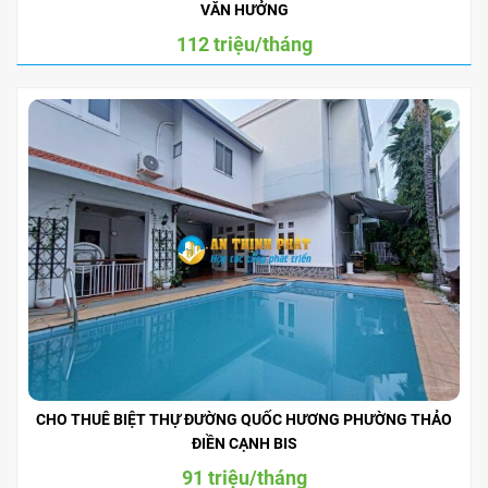
VĂN HƯỞNG
112 triệu/tháng
CHO THUÊ BIỆT THỰ ĐƯỜNG QUỐC HƯƠNG PHƯỜNG THẢO
ĐIỀN CẠNH BIS
91 triệu/tháng