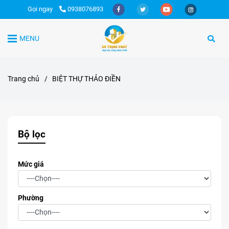
Gọi ngay
0938076893
MENU
Trang chủ
/
BIỆT THỰ THẢO ĐIỀN
Bộ lọc
Mức giá
Phường