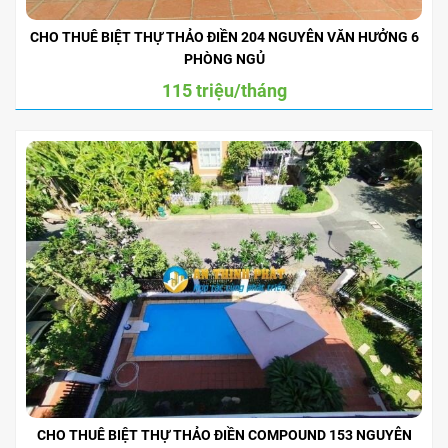
CHO THUÊ BIỆT THỰ THẢO ĐIỀN 204 NGUYỄN VĂN HƯỞNG 6
PHÒNG NGỦ
115 triệu/tháng
CHO THUÊ BIỆT THỰ THẢO ĐIỀN COMPOUND 153 NGUYỄN