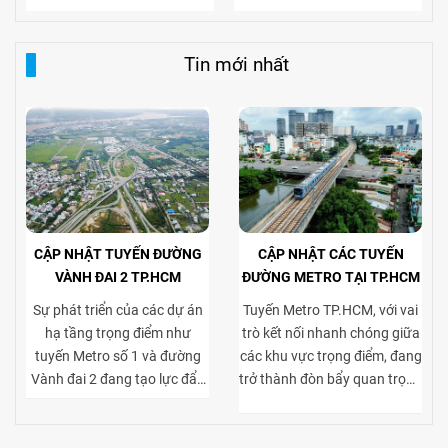
Tin mới nhất
CẬP NHẬT TUYẾN ĐƯỜNG
CẬP NHẬT CÁC TUYẾN
VÀNH ĐAI 2 TP.HCM
ĐƯỜNG METRO TẠI TP.HCM
Sự phát triển của các dự án
Tuyến Metro TP.HCM, với vai
hạ tầng trọng điểm như
trò kết nối nhanh chóng giữa
tuyến Metro số 1 và đường
các khu vực trọng điểm, đang
Vành đai 2 đang tạo lực đẩy
trở thành đòn bẩy quan trọng
mạnh mẽ cho thị trường bất
cho thị trường bất động sản
động sản TP.HCM, đặc biệt ở
cho thuê. Việc tiếp cận thuận