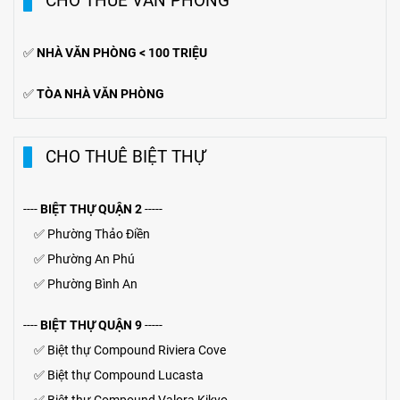
CHO THUÊ VĂN PHÒNG
✅
NHÀ VĂN PHÒNG < 100 TRIỆU
✅
TÒA NHÀ VĂN PHÒNG
CHO THUÊ BIỆT THỰ
----
BIỆT THỰ QUẬN 2
-----
✅
Phường Thảo Điền
✅
Phường An Phú
✅
Phường Bình An
----
BIỆT THỰ QUẬN 9
-----
✅
Biệt thự Compound Riviera Cove
✅
Biệt thự
Compound
Lucasta