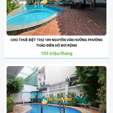
CHO THUÊ BIỆT THỰ 189 NGUYỄN VĂN HƯỞNG PHƯỜNG
THẢO ĐIỀN HỒ BƠI RỘNG
103 triệu/tháng