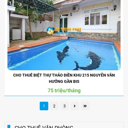
CHO THUÊ BIỆT THỰ THẢO ĐIỀN KHU 215 NGUYỄN VĂN
HƯỞNG GẦN BIS
75 triệu/tháng
1
2
3