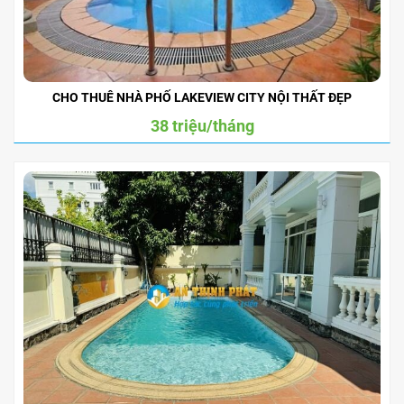
CHO THUÊ NHÀ PHỐ LAKEVIEW CITY NỘI THẤT ĐẸP
38 triệu/tháng