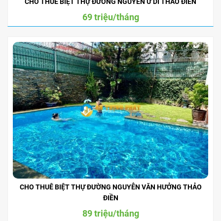
CHO THUÊ BIỆT THỰ ĐƯỜNG NGUYỄN Ư DĨ THẢO ĐIỀN
69 triệu/tháng
CHO THUÊ BIỆT THỰ ĐƯỜNG NGUYỄN VĂN HƯỞNG THẢO
ĐIỀN
89 triệu/tháng