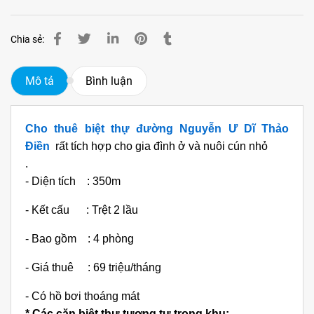
Chia sẻ:
Mô tả
Bình luận
Cho thuê biệt thự đường Nguyễn Ư Dĩ Thảo
Điền
rất tích hợp cho gia đình ở và nuôi cún nhỏ
.
- Diện tích : 350m
- Kết cấu : Trệt 2 lầu
- Bao gồm : 4 phòng
- Giá thuê : 69 triệu/tháng
- Có hồ bơi thoáng mát
* Các căn biệt thự tương tự trong khu: