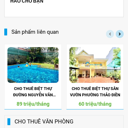
HẢO CHO BẠN
Sản phẩm liên quan
CHO THUÊ BIỆT THỰ
CHO THUÊ BIỆT THỰ SÂN
ĐƯỜNG NGUYỄN VĂN
VƯỜN PHƯỜNG THẢO ĐIỀN
HƯỞNG THẢO ĐIỀN
89 triệu/tháng
60 triệu/tháng
CHO THUÊ VĂN PHÒNG