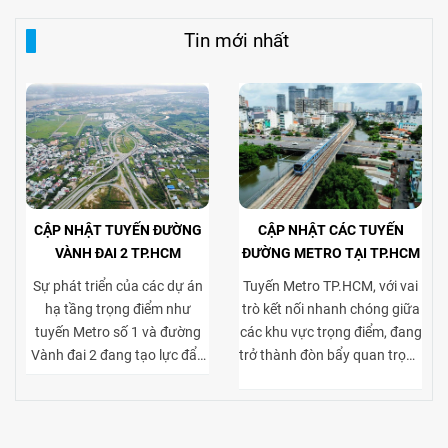
Tin mới nhất
CẬP NHẬT TUYẾN ĐƯỜNG
CẬP NHẬT CÁC TUYẾN
VÀNH ĐAI 2 TP.HCM
ĐƯỜNG METRO TẠI TP.HCM
Sự phát triển của các dự án
Tuyến Metro TP.HCM, với vai
hạ tầng trọng điểm như
trò kết nối nhanh chóng giữa
tuyến Metro số 1 và đường
các khu vực trọng điểm, đang
Vành đai 2 đang tạo lực đẩy
trở thành đòn bẩy quan trọng
mạnh mẽ cho thị trường bất
cho thị trường bất động sản
động sản TP.HCM, đặc biệt ở
cho thuê. Việc tiếp cận thuận
phân khúc cho thuê biệt thự
tiện tới trung tâm và các khu
và tòa nhà văn phòng. Vành
kinh tế lớn giúp gia tăng sức