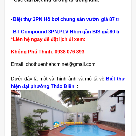
Biệt thự 3PN Hồ bơi chung sân vườn
giá 87 tr
-
BT Compound 3PN,PLV
Hbơi gần BIS giá
80 tr
-
*Liên hệ ngay để đặt lịch đi xem:
Khổng Phú Thịnh:
0938 076 893
Email: chothuenhahcm.net@gmail.com
Dưới đây là một vài hình ảnh và mô tả về
Biệt thự
h
iện đại phường Thảo Điền
: