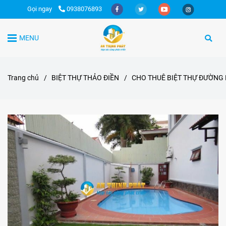
Gọi ngay
0938076893
MENU
Trang chủ
/
BIỆT THỰ THẢO ĐIỀN
/
CHO THUÊ BIỆT THỰ ĐƯỜNG 