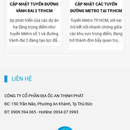
CẬP NHẬT TUYẾN ĐƯỜNG
CẬP NHẬT CÁC TUYẾN
VÀNH ĐAI 2 TP.HCM
ĐƯỜNG METRO TẠI TP.HCM
Sự phát triển của các dự án
Tuyến Metro TP.HCM, với vai
hạ tầng trọng điểm như
trò kết nối nhanh chóng giữa
tuyến Metro số 1 và đường
các khu vực trọng điểm, đang
Vành đai 2 đang tạo lực đẩy
trở thành đòn bẩy quan trọng
mạnh mẽ cho thị trường bất
cho thị trường bất động sản
động sản TP.HCM, đặc biệt ở
cho thuê. Việc tiếp cận thuận
phân khúc cho thuê biệt thự
tiện tới trung tâm và các khu
và tòa nhà văn phòng. Vành
kinh tế lớn giúp gia tăng sức
đai 2 hoàn thiện mạng lưới
hút của các dự án biệt thự
LIÊN HỆ
giao thông liên vùng, rút
cho thuê tại khu dân cư cao
ngắn thời gian di chuyển từ
cấp, đồng thời nâng giá trị
ngoại thành vào trung tâm,
khai thác tòa nhà văn phòng
CÔNG TY CỔ PHẦN ĐỊA ỐC AN THỊNH PHÁT
mở rộng không gian phát
tại các trục đường gần ga
ĐC: 150 Trần Não, Phường An Khánh, Tp Thủ Đức
triển cho các khu đô thị mới,
Metro. Sự kết hợp giữa hạ
ĐT: 0909 394 065 - Hotline: 0934 07 3993
khu biệt thự cao cấp và cụm
tầng hiện đại và nhu cầu di
văn phòng ở những vị trí
chuyển nhanh chóng không
chiến lược. Sự kết hợp giữa
chỉ tạo ưu thế cạnh tranh cho