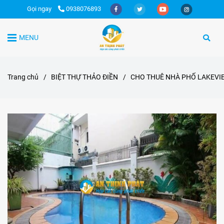
Gọi ngay
0938076893
MENU
Trang chủ
/
BIỆT THỰ THẢO ĐIỀN
/
CHO THUÊ NHÀ PHỐ LAKEVIE