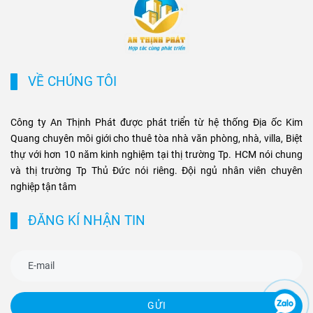
tiện ích di chuyển và hạ tầng
chủ đầu tư, mà còn mở ra cơ
đồng bộ đang tạo ra biên độ
hội sinh lời bền vững cho
tăng giá và tiềm năng khai
phân khúc bất động sản
thác cho thuê bền vững cho
thương mại và cao cấp tại
các loại hình bất động sản
TP.HCM.
VỀ CHÚNG TÔI
này.
Công ty An Thịnh Phát được phát triển từ hệ thống Địa ốc Kim
Quang chuyên môi giới cho thuê tòa nhà văn phòng, nhà, villa, Biệt
thự với hơn 10 năm kinh nghiệm tại thị trường Tp. HCM nói chung
và thị trường Tp Thủ Đức nói riêng. Đội ngủ nhân viên chuyên
nghiệp tận tâm
ĐĂNG KÍ NHẬN TIN
GỬI