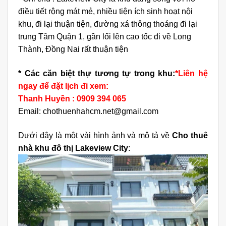
điều tiết rộng mát mẻ, nhiều tiện ích sinh hoạt nội
khu, đi lại thuận tiện, đường xá thông thoáng đi lại
trung Tâm Quận 1, gần lối lên cao tốc đi về Long
Thành, Đồng Nai rất thuận tiện
* Các căn biệt thự tương tự trong khu:
*Liên hệ
ngay để đặt lịch đi xem:
Thanh Huyền : 0909 394 065
Email: chothuenhahcm.net@gmail.com
Dưới đây là một vài hình ảnh và mô tả về
Cho thuê
nhà khu đô thị Lakeview City
: