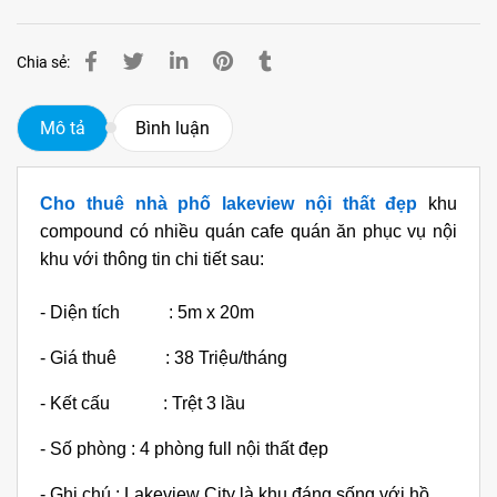
Chia sẻ:
Mô tả
Bình luận
Cho thuê nhà phố lakeview nội thất
đẹp
khu
compound có nhiều quán cafe quán ăn phục vụ nội
khu với thông tin chi tiết sau:
- Diện tích : 5m x 20m
- Giá thuê : 38 Triệu/tháng
- Kết cấu : Trệt 3 lầu
- Số phòng : 4 phòng full nội thất đẹp
- Ghi chú : Lakeview City là khu đáng sống với hồ