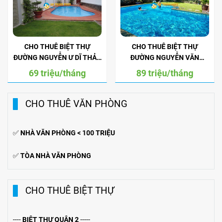
CHO THUÊ BIỆT THỰ
CHO THUÊ BIỆT THỰ
ĐƯỜNG NGUYỄN Ư DĨ THẢO
ĐƯỜNG NGUYỄN VĂN
ĐIỀN
HƯỞNG THẢO ĐIỀN
69 triệu/tháng
89 triệu/tháng
CHO THUÊ VĂN PHÒNG
✅
NHÀ VĂN PHÒNG < 100 TRIỆU
✅
TÒA NHÀ VĂN PHÒNG
CHO THUÊ BIỆT THỰ
----
BIỆT THỰ QUẬN 2
-----