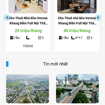
Cho Thuê Nhà Khu Verosa
Cho Thuê nhà khu Verosa
Khang Điền Full Nội Thất
Khang Điền Full Nội Thất
Giá Siêu Rẻ
View Công Viên
25 triệu/tháng
40 triệu/tháng
2 lầu
3
2 lầu
6*17
3
102m2
Tin mới nhất