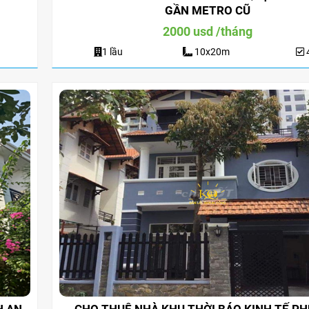
1 lầu
200m2
4
2 lầu
102m2
GẦN METRO CŨ
2000 usd /tháng
1 lầu
10x20m