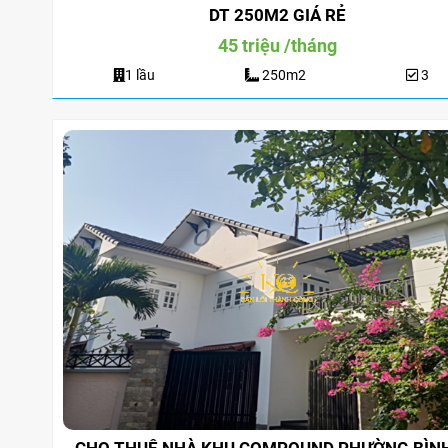
Suốt
2 lầu
180
Suốt
DT 250M2 GIÁ RẺ
45 triệu /tháng
1 lầu
250m2
3