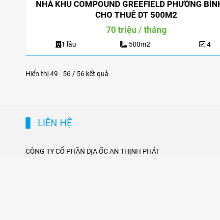
NHÀ KHU COMPOUND GREEFIELD PHƯỜNG BÌN
CHO THUÊ DT 500M2
70 triệu / tháng
1 lầu
500m2
4
Hiển thị 49 - 56 / 56 kết quả
LIÊN HỆ
CÔNG TY CỔ PHẦN ĐỊA ỐC AN THỊNH PHÁT
ĐC: 150 Trần Não, Phường An Khánh, Tp Thủ
Đức
ĐT: 0909 394 065 - Hotline: 0934 07 3993