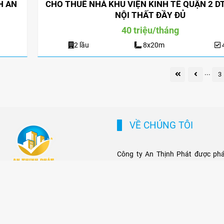
H AN
CHO THUÊ NHÀ KHU VIỆN KINH TẾ QUẬN 2 D
NỘI THẤT ĐẦY ĐỦ
40 triệu/tháng
2 lầu
8x20m
...
3
VỀ CHÚNG TÔI
Công ty An Thịnh Phát được phát
thống Địa ốc Kim Quang chuyên 
thuê tòa nhà văn phòng, nhà, villa
hơn 10 năm kinh nghiệm tại thị t
nói chung và thị trường Tp Thủ Đ
Đội ngủ nhân viên chuyên nghiệp 