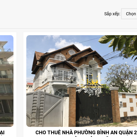
Sắp xếp:
ẠI
CHO THUÊ NHÀ PHƯỜNG BÌNH AN QUẬN 2