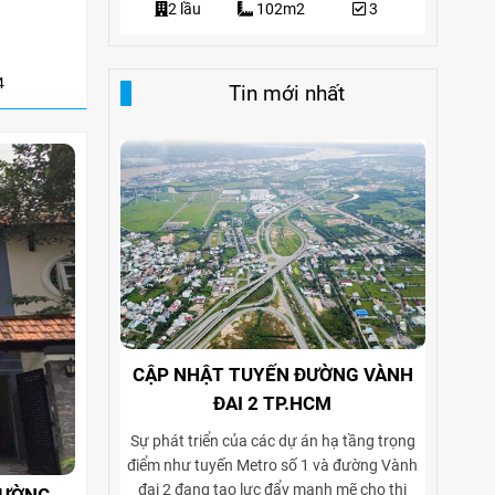
3
2 lầu
102m2
3
4
Tin mới nhất
CẬP NHẬT TUYẾN ĐƯỜNG VÀNH
ĐAI 2 TP.HCM
Sự phát triển của các dự án hạ tầng trọng
điểm như tuyến Metro số 1 và đường Vành
đai 2 đang tạo lực đẩy mạnh mẽ cho thị