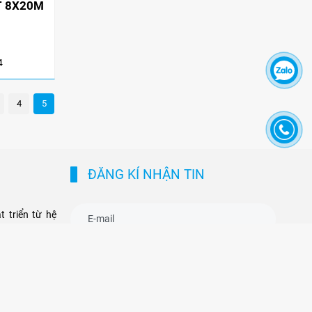
T 8X20M
thự cho thuê tại khu dân cư cao cấp, đồng
thời nâng giá trị khai thác tòa nhà văn
phòng tại các trục đường gần ga Metro. Sự
kết hợp giữa hạ tầng hiện đại và nhu cầu di
4
chuyển nhanh chóng không chỉ tạo ưu thế
cạnh tranh cho chủ đầu tư, mà còn mở ra cơ
hội sinh lời bền vững cho phân khúc bất
4
5
động sản thương mại và cao cấp tại
TP.HCM.
ĐĂNG KÍ NHẬN TIN
 triển từ hệ
môi giới cho
, Biệt thự với
GỬI
rường Tp. HCM
ức nói riêng.
tận tâm