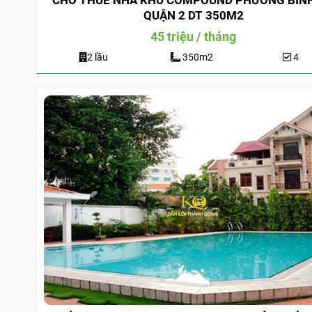
CHO THUÊ NHÀ KHU COMPOUND PHƯỜNG BÌN
QUẬN 2 DT 350M2
45 triệu / tháng
2 lầu
350m2
4