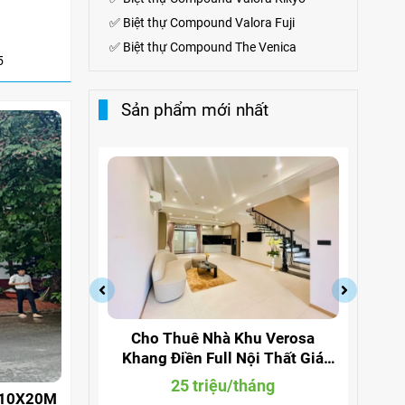
✅
Biệt thự Compound Valora Fuji
✅
Biệt thự Compound The Venica
5
Sản phẩm mới nhất
a Quận 9
Cho Thuê Nhà Khu Verosa
Cho
ng 291
Khang Điền Full Nội Thất Giá
Đi
Siêu Rẻ
g
25 triệu/tháng
 10X20M