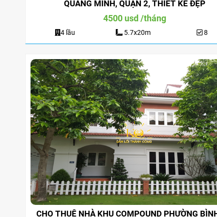
QUANG MINH, QUẬN 2, THIẾT KẾ ĐẸP
4500 usd /tháng
4 lầu
5.7x20m
8
iền Đường
Cho Thuê Nhà Quận 9 Căn Góc
Ch
9 Căn Góc
180m2 Sàn Suốt Làm Văn Phòng
Dư
ng
áng
25 triệu/tháng
CHO THUÊ NHÀ KHU COMPOUND PHƯỜNG BÌN