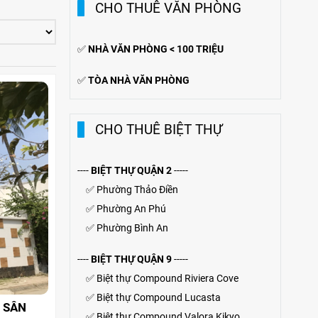
CHO THUÊ VĂN PHÒNG
✅
NHÀ VĂN PHÒNG < 100 TRIỆU
✅
TÒA NHÀ VĂN PHÒNG
CHO THUÊ BIỆT THỰ
----
BIỆT THỰ QUẬN 2
-----
✅
Phường Thảo Điền
✅
Phường An Phú
✅
Phường Bình An
----
BIỆT THỰ QUẬN 9
-----
✅
Biệt thự Compound Riviera Cove
✅
Biệt thự
Compound
Lucasta
 SÂN
✅
Biệt thự
Compound
Valora Kikyo