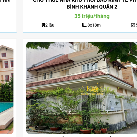
H AN
CHO THUÊ NHÀ KHU THỜI BÁO KINH TẾ P
BÌNH KHÁNH QUẬN 2
35 triệu/tháng
2 lầu
8x18m