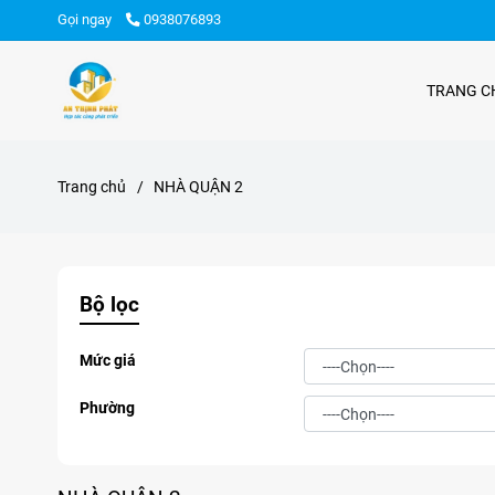
Gọi ngay
0938076893
TRANG C
Trang chủ
/
NHÀ QUẬN 2
Bộ lọc
Mức giá
Phường