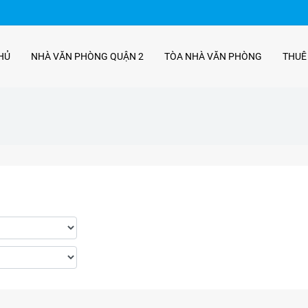
HỦ
NHÀ VĂN PHÒNG QUẬN 2
TÒA NHÀ VĂN PHÒNG
THUÊ