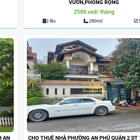
VƯỜN,PHÒNG RỘNG
2500 usd/ tháng
2 lầu
280m2
o thuê nhà quận 9 KDC Đông
Cho Thuê Nhà Veros
ơng nhà mới dt 200m2 giá rẻ
Full Nội Thất Đườ
25 triệu/tháng
40 triệu/thán
H AN
CHO THUÊ NHÀ PHƯỜNG AN PHÚ QUẬN 2 DT