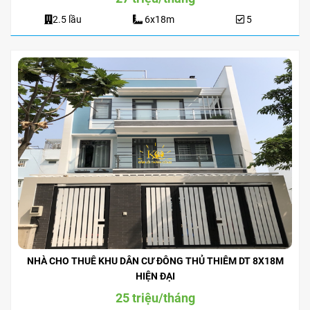
2.5 lầu
6x18m
5
NHÀ CHO THUÊ KHU DÂN CƯ ĐÔNG THỦ THIÊM DT 8X18M
HIỆN ĐẠI
25 triệu/tháng