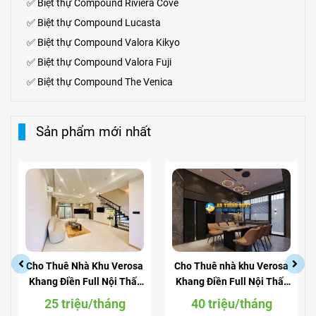
✅
Biệt thự Compound Riviera Cove
✅
Biệt thự
Compound
Lucasta
✅
Biệt thự
Compound
Valora Kikyo
✅
Biệt thự Compound Valora Fuji
✅
Biệt thự Compound The Venica
Sản phẩm mới nhất
Cho Thuê Nhà Khu Verosa
Cho Thuê nhà khu Verosa
Khang Điền Full Nội Thất
Khang Điền Full Nội Thất
Giá Siêu Rẻ
View Công Viên
25 triệu/tháng
40 triệu/tháng