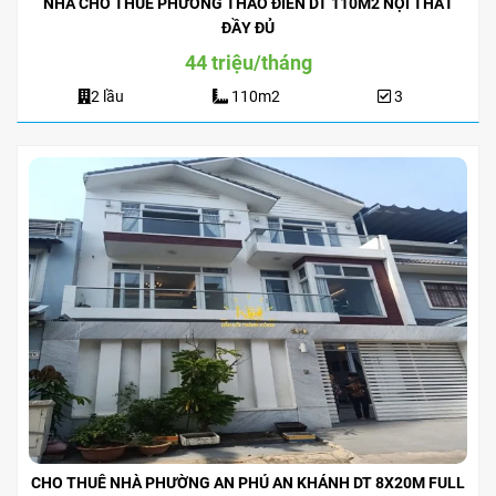
NHÀ CHO THUÊ PHƯỜNG THẢO ĐIỀN DT 110M2 NỘI THẤT
ĐẦY ĐỦ
44 triệu/tháng
2 lầu
110m2
3
CHO THUÊ NHÀ PHƯỜNG AN PHÚ AN KHÁNH DT 8X20M FULL