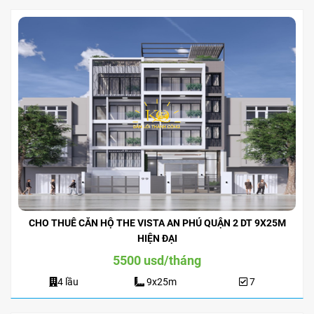
CHO THUÊ CĂN HỘ THE VISTA AN PHÚ QUẬN 2 DT 9X25M
HIỆN ĐẠI
5500 usd/tháng
4 lầu
9x25m
7