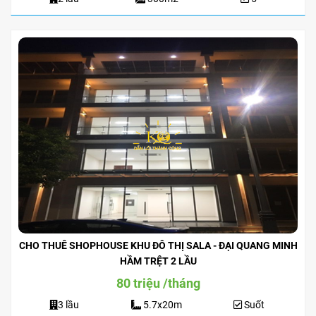
CHO THUÊ SHOPHOUSE KHU ĐÔ THỊ SALA - ĐẠI QUANG MINH
HẦM TRỆT 2 LẦU
80 triệu /tháng
3 lầu
5.7x20m
Suốt