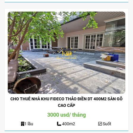
CHO THUÊ NHÀ KHU FIDECO THẢO ĐIỀN DT 400M2 SÀN GỖ
CAO CẤP
3000 usd/ tháng
1 lầu
400m2
Suốt