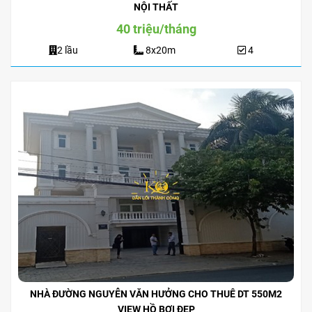
NỘI THẤT
40 triệu/tháng
2 lầu
8x20m
4
NHÀ ĐƯỜNG NGUYỄN VĂN HƯỞNG CHO THUÊ DT 550M2
VIEW HỒ BƠI ĐẸP