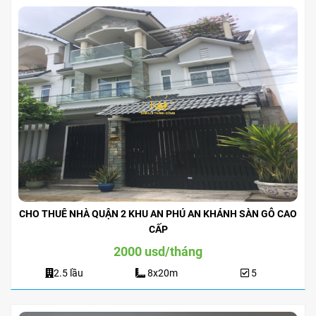
CHO THUÊ NHÀ QUẬN 2 KHU AN PHÚ AN KHÁNH SÀN GỖ CAO
CẤP
2000 usd/tháng
2.5 lầu
8x20m
5