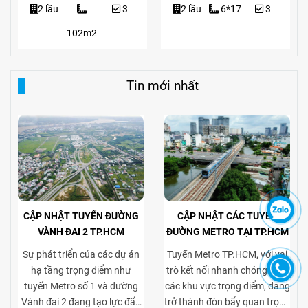
2 lầu
3
2 lầu
6*17
3
102m2
Tin mới nhất
CẬP NHẬT TUYẾN ĐƯỜNG
CẬP NHẬT CÁC TUYẾN
VÀNH ĐAI 2 TP.HCM
ĐƯỜNG METRO TẠI TP.HCM
Sự phát triển của các dự án
Tuyến Metro TP.HCM, với vai
hạ tầng trọng điểm như
trò kết nối nhanh chóng giữa
tuyến Metro số 1 và đường
các khu vực trọng điểm, đang
Vành đai 2 đang tạo lực đẩy
trở thành đòn bẩy quan trọng