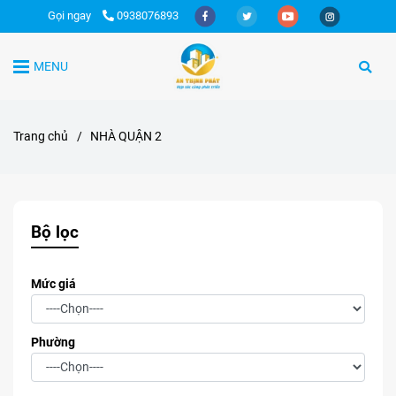
Gọi ngay
0938076893
MENU
Trang chủ
/
NHÀ QUẬN 2
Bộ lọc
Mức giá
Phường