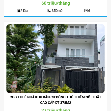
60 triệu/tháng
2 lầu
350m2
6
CHO THUÊ NHÀ KHU DÂN CƯ ĐÔNG THỦ THIÊM NỘI THẤT
CAO CẤP DT 378M2
27 triệu/tháng