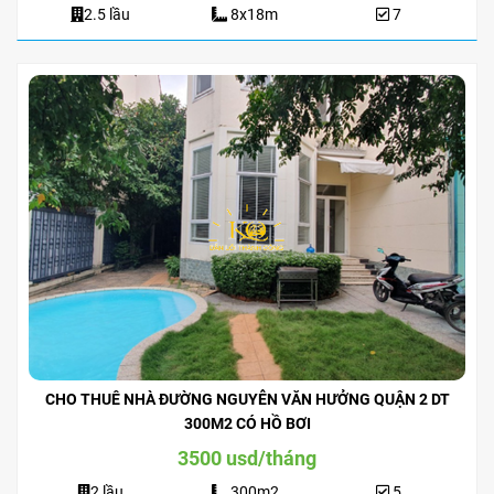
2.5 lầu
8x18m
7
CHO THUÊ NHÀ ĐƯỜNG NGUYỄN VĂN HƯỞNG QUẬN 2 DT
300M2 CÓ HỒ BƠI
3500 usd/tháng
2 lầu
300m2
5