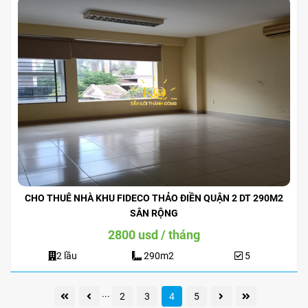
CHO THUÊ NHÀ KHU FIDECO THẢO ĐIỀN QUẬN 2 DT 290M2
SÂN RỘNG
2800 usd / tháng
2 lầu
290m2
5
...
2
3
4
5