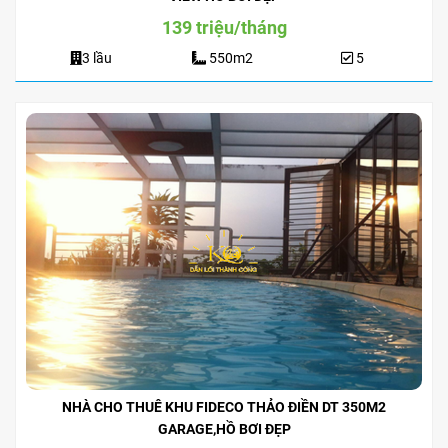
139 triệu/tháng
3 lầu
550m2
5
NHÀ CHO THUÊ KHU FIDECO THẢO ĐIỀN DT 350M2
GARAGE,HỒ BƠI ĐẸP