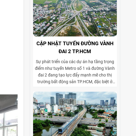
CẬP NHẬT TUYẾN ĐƯỜNG VÀNH
ĐAI 2 TP.HCM
Sự phát triển của các dự án hạ tầng trọng
điểm như tuyến Metro số 1 và đường Vành
đai 2 đang tạo lực đẩy mạnh mẽ cho thị
trường bất động sản TP.HCM, đặc biệt ở
phân khúc cho thuê biệt thự và tòa nhà văn
phòng. Vành đai 2 hoàn thiện mạng lưới
giao thông liên vùng, rút ngắn thời gian di
chuyển từ ngoại thành vào trung tâm, mở
rộng không gian phát triển cho các khu đô
thị mới, khu biệt thự cao cấp và cụm văn
phòng ở những vị trí chiến lược. Sự kết hợp
giữa tiện ích di chuyển và hạ tầng đồng bộ