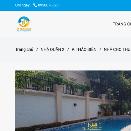
Gọi ngay
0938076893
TRANG C
Trang chủ
/
NHÀ QUẬN 2
/
P. THẢO ĐIỀN
/
NHÀ CHO THUÊ