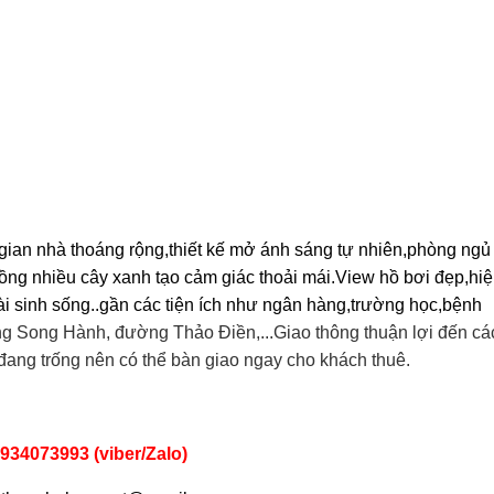
o thuê nhà quận 9 KDC Đông
Cho Thuê Nhà Veros
ơng nhà mới dt 200m2 giá rẻ
Full Nội Thất Đườ
gian nhà thoáng rộng,thiết kế mở ánh sáng tự nhiên,phòng ngủ
25 triệu/tháng
40 triệu/thán
trồng nhiều cây xanh tạo cảm giác thoải mái.View hồ bơi đẹp,hi
1 lầu
200m2
4
2 lầu
102m2
ài sinh sống..gần các tiện ích như ngân hàng,trường học,bệnh
g Song Hành, đường Thảo Điền,...Giao thông thuận lợi đến cá
đang trống nên có thể bàn giao ngay cho khách thuê.
934073993 (viber/Zalo)