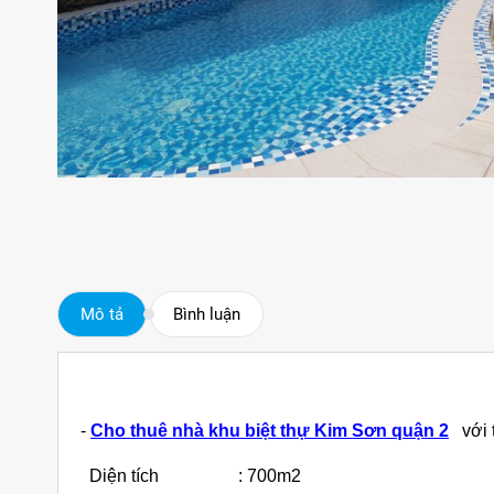
Mô tả
Bình luận
-
Cho thuê nhà khu biệt thự Kim Sơn quận 2
với t
Diện tích : 700m2