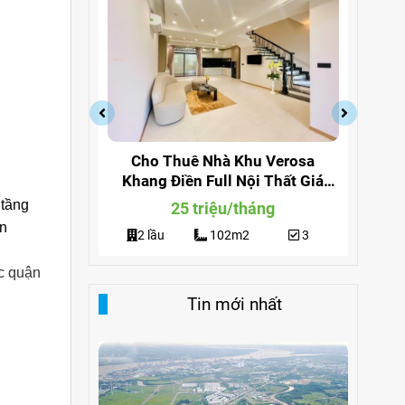
a Quận 9
Cho Thuê Nhà Khu Verosa
Cho
ng 291
Khang Điền Full Nội Thất Giá
Đi
Siêu Rẻ
 tầng
g
25 triệu/tháng
ện
3
2 lầu
102m2
3
c quận
Tin mới nhất