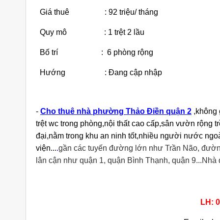
Giá thuê : 92 triệu/ tháng
Quy mô : 1 trệt 2 lầu
Bố trí : 6 phòng rộng
Hướng : Đang cập nhập
iền Đường
Cho Thuê Nhà Quận 9 Căn Góc
Ch
9 Căn Góc
180m2 Sàn Suốt Làm Văn Phòng
Dư
ng
-
Cho thuê nhà phường Thảo Điền quận 2
,không 
áng
25 triệu/tháng
trệt wc trong phòng,nội thất cao cấp,sân vườn rộng 
Suốt
2 lầu
180
Suốt
đại,nằm trong khu an ninh tốt,nhiều người nước ngo
viện...
.
gần các tuyến đường lớn như Trần Não, đườn
lân cận như quận 1, quận Bình Thạnh, quận 9...Nhà 
LH: 0