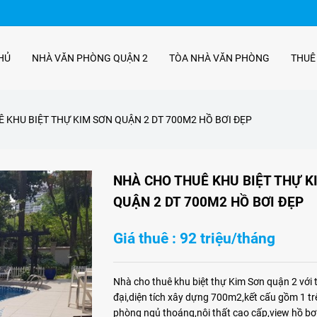
HỦ
NHÀ VĂN PHÒNG QUẬN 2
TÒA NHÀ VĂN PHÒNG
THUÊ
 KHU BIỆT THỰ KIM SƠN QUẬN 2 DT 700M2 HỒ BƠI ĐẸP
NHÀ CHO THUÊ KHU BIỆT THỰ K
QUẬN 2 DT 700M2 HỒ BƠI ĐẸP
Giá thuê : 92 triệu/tháng
Nhà cho thuê khu biệt thự Kim Sơn quận 2 với t
đại,diện tích xây dựng 700m2,kết cấu gồm 1 trệ
phòng ngủ thoáng,nội thất cao cấp,view hồ bơi