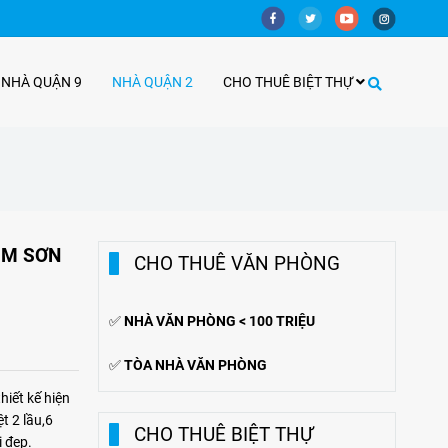
 NHÀ QUẬN 9
NHÀ QUẬN 2
CHO THUÊ BIỆT THỰ
IM SƠN
CHO THUÊ VĂN PHÒNG
✅
NHÀ VĂN PHÒNG < 100 TRIỆU
✅
TÒA NHÀ VĂN PHÒNG
hiết kế hiện
t 2 lầu,6
CHO THUÊ BIỆT THỰ
 đẹp.