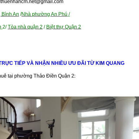
othuenhahcm.net@gmail.com
 Bình An
/
Nhà phường An Phú
/
ận
2
/
Tòa nhà quận 2
/
Biệt thự Quận 2
 TRỰC TIẾP VÀ NHẬN NHIỀU ƯU ĐÃI TỪ KIM QUANG
thuê tại phường Thảo Điền Quận 2: