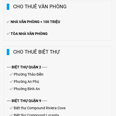
CHO THUÊ VĂN PHÒNG
✅
NHÀ VĂN PHÒNG < 100 TRIỆU
✅
TÒA NHÀ VĂN PHÒNG
CHO THUÊ BIỆT THỰ
----
BIỆT THỰ QUẬN 2
-----
✅
Phường Thảo Điền
✅
Phường An Phú
✅
Phường Bình An
----
BIỆT THỰ QUẬN 9
-----
✅
Biệt thự Compound Riviera Cove
✅
Biệt thự
Compound
Lucasta