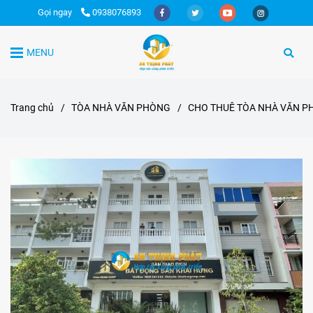
Gọi ngay
0938076893
MENU
Trang chủ
/
TÒA NHÀ VĂN PHÒNG
/
CHO THUÊ TÒA NHÀ VĂN P