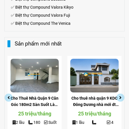
✅
Biệt thự
Compound
Valora Kikyo
✅
Biệt thự Compound Valora Fuji
✅
Biệt thự Compound The Venica
Sản phẩm mới nhất
Cho Thuê Nhà Quận 9 Căn
Cho thuê nhà quận 9 KDC
Góc 180m2 Sàn Suốt Làm
Đông Dương nhà mới dt
Văn Phòng
200m2 giá rẻ
25 triệu/tháng
25 triệu/tháng
2 lầu
180
Suốt
1 lầu
4