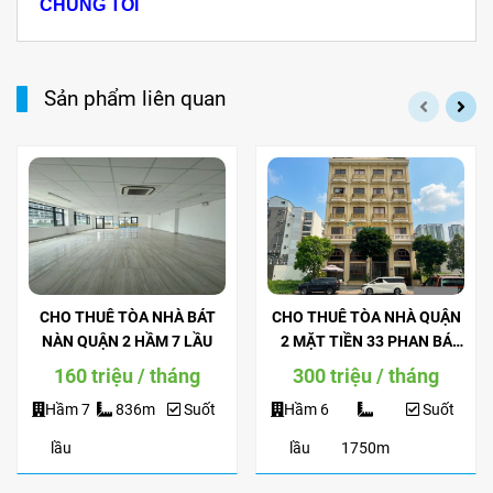
CHÚNG TÔI
Sản phẩm liên quan
CHO THUÊ TÒA NHÀ BÁT
CHO THUÊ TÒA NHÀ QUẬN
NÀN QUẬN 2 HẦM 7 LẦU
2 MẶT TIỀN 33 PHAN BÁ
VÀNH HẦM 6 LẦU
160 triệu / tháng
300 triệu / tháng
Hầm 7
836m
Suốt
Hầm 6
Suốt
lầu
lầu
1750m