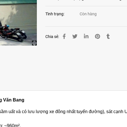
Tình trạng:
Còn hàng
Chia sẻ:
ng Văn Bang
 sầm uất và có lưu lượng xe đông nhất tuyến đường), sát cạn
ng: ~960m².