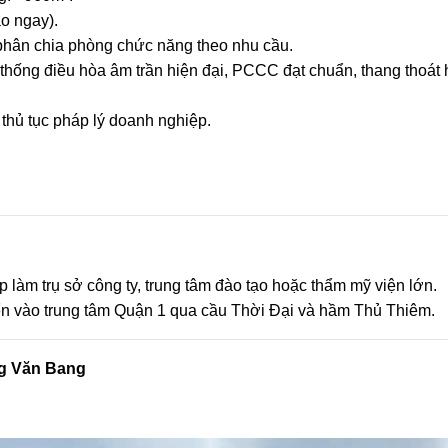
o ngay).
o phân chia phòng chức năng theo nhu cầu.
thống điều hòa âm trần hiện đại, PCCC đạt chuẩn, thang thoát
thủ tục pháp lý doanh nghiệp.
o Thuê nhà khu Verosa Khang
Cho Thuê Nhà Mặt Ti
iền Full Nội Thất View Công
Liên Phường Quận 9
Viên
Làm Văn Phò
40 triệu/tháng
55 triệu / thá
2 lầu
6*17
3
2 lầu
240m2
 làm trụ sở công ty, trung tâm đào tạo hoặc thẩm mỹ viện lớn.
ển vào trung tâm Quận 1 qua cầu Thời Đại và hầm Thủ Thiêm.
ng Văn Bang