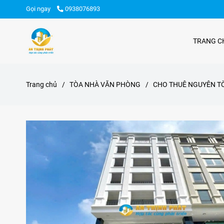
Gọi ngay
0938076893
TRANG C
Trang chủ
/
TÒA NHÀ VĂN PHÒNG
/
CHO THUÊ NGUYÊN T