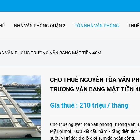
HỦ
NHÀ VĂN PHÒNG QUẬN 2
TÒA NHÀ VĂN PHÒNG
THUÊ
ÒA VĂN PHÒNG TRƯƠNG VĂN BANG MẶT TIỀN 40M
CHO THUÊ NGUYÊN TÒA VĂN P
TRƯƠNG VĂN BANG MẶT TIỀN 
Giá thuê : 210 triệu / tháng
Cho thuê nguyên tòa văn phòng Trương Văn 
Mỹ Lợi mới 100% kết cấu hầm 7 tầng diện tíc
suốt. Vị trí đắc địa lộ giới 40m đã hoàn công.