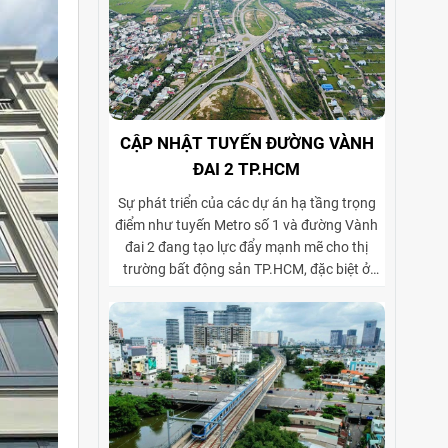
CẬP NHẬT TUYẾN ĐƯỜNG VÀNH
ĐAI 2 TP.HCM
Sự phát triển của các dự án hạ tầng trọng
điểm như tuyến Metro số 1 và đường Vành
đai 2 đang tạo lực đẩy mạnh mẽ cho thị
trường bất động sản TP.HCM, đặc biệt ở
phân khúc cho thuê biệt thự và tòa nhà văn
phòng. Vành đai 2 hoàn thiện mạng lưới
giao thông liên vùng, rút ngắn thời gian di
chuyển từ ngoại thành vào trung tâm, mở
rộng không gian phát triển cho các khu đô
thị mới, khu biệt thự cao cấp và cụm văn
phòng ở những vị trí chiến lược. Sự kết hợp
giữa tiện ích di chuyển và hạ tầng đồng bộ