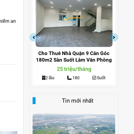
 hiểm an
ền Đường
Cho Thuê Nhà Quận 9 Căn Góc
Ch
 Căn Góc
180m2 Sàn Suốt Làm Văn Phòng
Dươ
ng
ng
25 triệu/tháng
Suốt
2 lầu
180
Suốt
Tin mới nhất