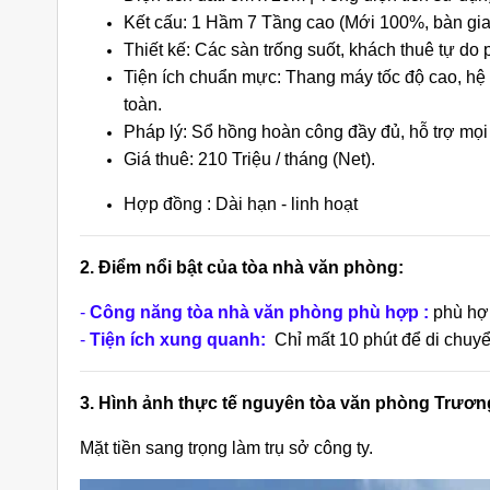
Kết cấu: 1 Hầm 7 Tầng cao (Mới 100%, bàn gia
Thiết kế: Các sàn trống suốt, khách thuê tự d
Tiện ích chuẩn mực: Thang máy tốc độ cao, hệ 
toàn.
Pháp lý: Sổ hồng hoàn công đầy đủ, hỗ trợ mọi 
Giá thuê: 210 Triệu / tháng (Net).
sa Quận 9
Cho Thuê Nhà Khu Verosa
Ch
Hợp đồng : Dài hạn - linh hoạt
ờng 291
Khang Điền Full Nội Thất Giá
Đ
Siêu Rẻ
ng
25 triệu/tháng
2. Điểm nổi bật của tòa nhà văn phòng:
3
2 lầu
102m2
3
-
Công năng tòa nhà văn phòng phù hợp :
phù hợp
-
Tiện ích xung quanh:
Chỉ mất 10 phút để di chuy
3. Hình ảnh thực tế nguyên tòa văn phòng Trươ
Mặt tiền sang trọng làm trụ sở công ty.