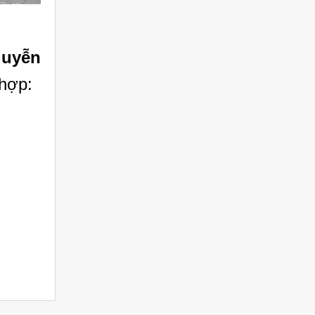
guyễn
 hợp: