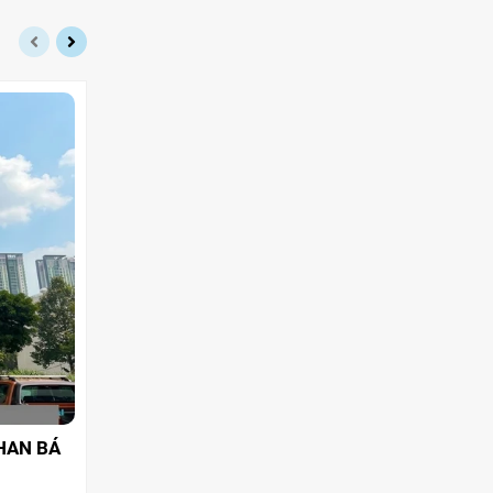
HAN BÁ
CHO THUÊ TÒA NHÀ QUẬN 2 GÓC 2MT
NGUYỄN AN 60M HẦM 5 TẦNG