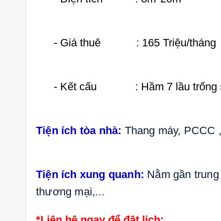
- Giá thuê : 165 Triệu/tháng
- Kết cấu : Hầm 7 lầu trống 
sa Quận 9
Cho Thuê Nhà Khu Verosa
Ch
ờng 291
Khang Điền Full Nội Thất Giá
Đ
Siêu Rẻ
ng
25 triệu/tháng
3
2 lầu
102m2
3
Tiện ích tòa nhà:
Thang máy, PCCC ,
Tiện ích xung quanh:
Nằm gần trung 
thương mại,...
*Liên hệ ngay để đặt lịch: