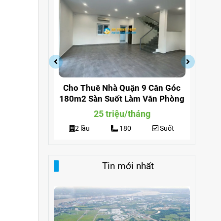
ền Đường
Cho Thuê Nhà Quận 9 Căn Góc
Ch
 Căn Góc
180m2 Sàn Suốt Làm Văn Phòng
Dươ
ng
ng
25 triệu/tháng
Suốt
2 lầu
180
Suốt
Tin mới nhất
m