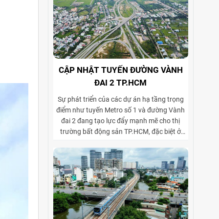
CẬP NHẬT TUYẾN ĐƯỜNG VÀNH
ĐAI 2 TP.HCM
Sự phát triển của các dự án hạ tầng trọng
điểm như tuyến Metro số 1 và đường Vành
đai 2 đang tạo lực đẩy mạnh mẽ cho thị
trường bất động sản TP.HCM, đặc biệt ở
phân khúc cho thuê biệt thự và tòa nhà văn
phòng. Vành đai 2 hoàn thiện mạng lưới
giao thông liên vùng, rút ngắn thời gian di
chuyển từ ngoại thành vào trung tâm, mở
rộng không gian phát triển cho các khu đô
thị mới, khu biệt thự cao cấp và cụm văn
phòng ở những vị trí chiến lược. Sự kết hợp
giữa tiện ích di chuyển và hạ tầng đồng bộ