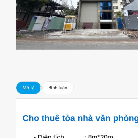
Mô tả
Bình luận
Cho thuê tòa nhà văn phòn
- Diện tích : 8m*20m