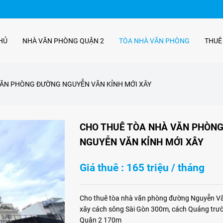
HỦ
NHÀ VĂN PHÒNG QUẬN 2
TÒA NHÀ VĂN PHÒNG
THUÊ
VĂN PHÒNG ĐƯỜNG NGUYỄN VĂN KỈNH MỚI XÂY
CHO THUÊ TÒA NHÀ VĂN PHÒN
NGUYỄN VĂN KỈNH MỚI XÂY
Giá thuê : 165 triệu / tháng
Cho thuê tòa nhà văn phòng đường Nguyễn Vă
xây cách sông Sài Gòn 300m, cách Quảng trườn
Quận 2 170m