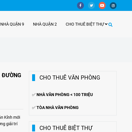
 NHÀ QUẬN 9
NHÀ QUẬN 2
CHO THUÊ BIỆT THỰ
G ĐƯỜNG
CHO THUÊ VĂN PHÒNG
✅
NHÀ VĂN PHÒNG < 100 TRIỆU
✅
TÒA NHÀ VĂN PHÒNG
n Kỉnh mới
g giải trí
CHO THUÊ BIỆT THỰ