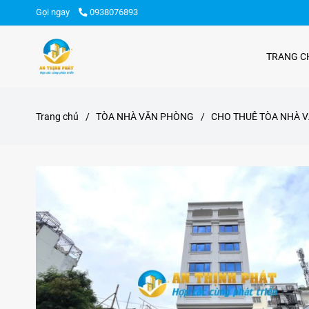
Gọi ngay
0938076893
TRANG C
Trang chủ
/
TÒA NHÀ VĂN PHÒNG
/
CHO THUÊ TÒA NHÀ 