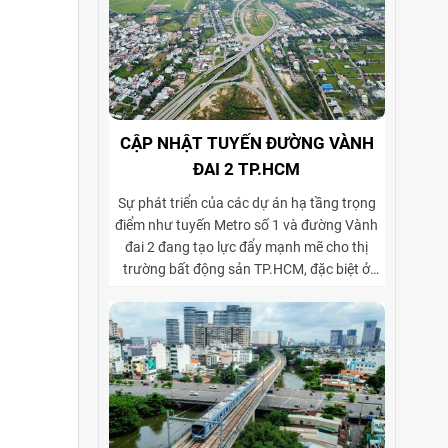
CẬP NHẬT TUYẾN ĐƯỜNG VÀNH
ĐAI 2 TP.HCM
Sự phát triển của các dự án hạ tầng trọng
điểm như tuyến Metro số 1 và đường Vành
đai 2 đang tạo lực đẩy mạnh mẽ cho thị
trường bất động sản TP.HCM, đặc biệt ở
phân khúc cho thuê biệt thự và tòa nhà văn
phòng. Vành đai 2 hoàn thiện mạng lưới
giao thông liên vùng, rút ngắn thời gian di
chuyển từ ngoại thành vào trung tâm, mở
rộng không gian phát triển cho các khu đô
thị mới, khu biệt thự cao cấp và cụm văn
phòng ở những vị trí chiến lược. Sự kết hợp
giữa tiện ích di chuyển và hạ tầng đồng bộ