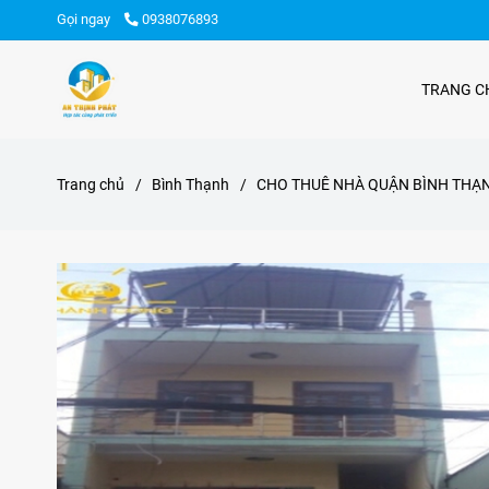
Gọi ngay
0938076893
TRANG C
Trang chủ
/
Bình Thạnh
/
CHO THUÊ NHÀ QUẬN BÌNH THẠNH