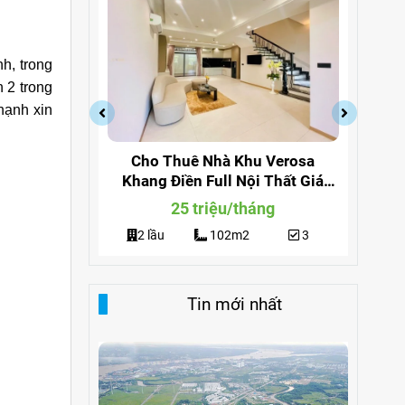
h, trong
 2 trong
hạnh xin
a Quận 9
Cho Thuê Nhà Khu Verosa
Cho
ng 291
Khang Điền Full Nội Thất Giá
Đi
Siêu Rẻ
g
25 triệu/tháng
3
2 lầu
102m2
3
Tin mới nhất