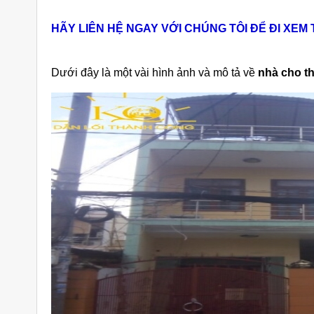
HÃY LIÊN HỆ NGAY VỚI CHÚNG TÔI ĐỂ ĐI XEM
Dưới đây là một vài hình ảnh và mô tả về
nhà cho t