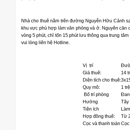
Nhà cho thuê nằm trên đường Nguyễn Hữu Cảnh sạch 
khu vực phù hợp làm văn phòng và ở. Nguyên căn 
vòng 5 phút, chỉ tốn 15 phút lưu thông qua trung t
vui lòng liên hệ Hotline.
iền Đường
Cho Thuê Nhà Quận 9 Căn Góc
Ch
9 Căn Góc
180m2 Sàn Suốt Làm Văn Phòng
Dư
ng
Vị trí
Đườ
áng
25 triệu/tháng
Giá thuê:
14 t
Suốt
2 lầu
180
Suốt
Diện tích cho thuê:
3x1
Quy mô:
1 trệ
Bố trí phòng
Đan
Hướng
Tây
Tiện ích
Làm 
Hợp đồng thuê:
Từ 2
Cọc và thanh toán
Cọc 