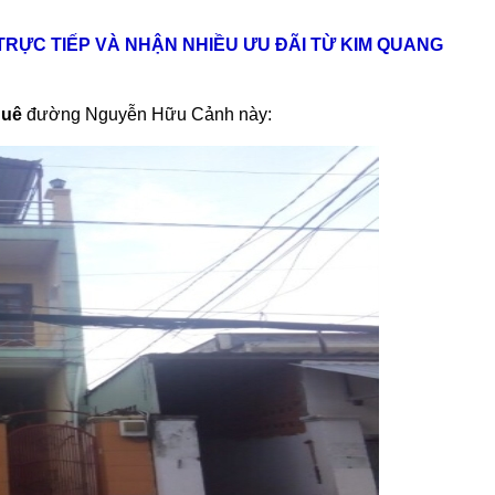
 TRỰC TIẾP VÀ NHẬN NHIỀU ƯU ĐÃI TỪ KIM QUANG
huê
đường Nguyễn Hữu Cảnh này: