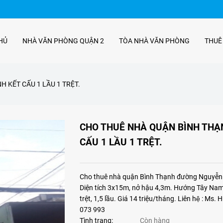
HỦ
NHÀ VĂN PHÒNG QUẬN 2
TÒA NHÀ VĂN PHÒNG
THUÊ
 KẾT CẤU 1 LẦU 1 TRỆT.
CHO THUÊ NHÀ QUẬN BÌNH THẠ
CẤU 1 LẦU 1 TRỆT.
Cho thuê nhà quận Bình Thạnh đường Nguyễn
Diện tích 3x15m, nở hậu 4,3m. Hướng Tây Nam
trệt, 1,5 lầu. Giá 14 triệu/tháng. Liên hệ : Ms. 
073 993
Tình trạng:
Còn hàng