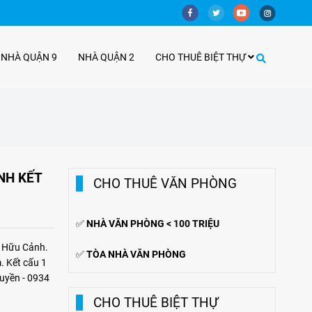
 NHÀ QUẬN 9
NHÀ QUẬN 2
CHO THUÊ BIỆT THỰ
NH KẾT
CHO THUÊ VĂN PHÒNG
✅
NHÀ VĂN PHÒNG < 100 TRIỆU
 Hữu Cảnh.
✅
TÒA NHÀ VĂN PHÒNG
. Kết cấu 1
Huyền - 0934
CHO THUÊ BIỆT THỰ