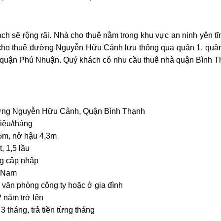
sẽ rộng rãi. Nhà cho thuê nằm trong khu vực an ninh yên tĩn
cho thuê đường Nguyễn Hữu Cảnh lưu thông qua quận 1, quận
âm quận Phú Nhuận. Quý khách có nhu cầu thuê nhà quận Bình T
o thuê nhà quận 9 KDC Đông
Cho Thuê Nhà Veros
ơng nhà mới dt 200m2 giá rẻ
Full Nội Thất Đườ
ng Nguyễn Hữu Cảnh, Quận Bình Thạnh
25 triệu/tháng
40 triệu/thán
riệu/tháng
1 lầu
200m2
4
2 lầu
102m2
5m, nở hậu 4,3m
t, 1,5 lầu
g cập nhập
 Nam
văn phòng công ty hoặc ở gia đình
 năm trở lên
3 tháng, trả tiền từng tháng