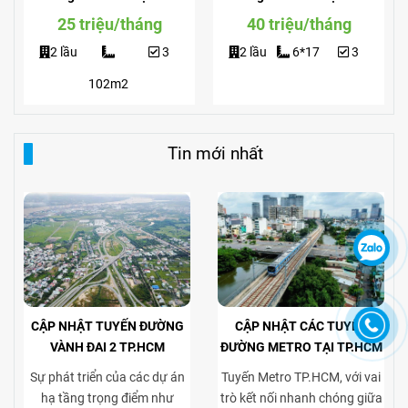
Giá Siêu Rẻ
View Công Viên
25 triệu/tháng
40 triệu/tháng
2 lầu
3
2 lầu
6*17
3
102m2
Tin mới nhất
CẬP NHẬT TUYẾN ĐƯỜNG
CẬP NHẬT CÁC TUYẾN
VÀNH ĐAI 2 TP.HCM
ĐƯỜNG METRO TẠI TP.HCM
Sự phát triển của các dự án
Tuyến Metro TP.HCM, với vai
hạ tầng trọng điểm như
trò kết nối nhanh chóng giữa