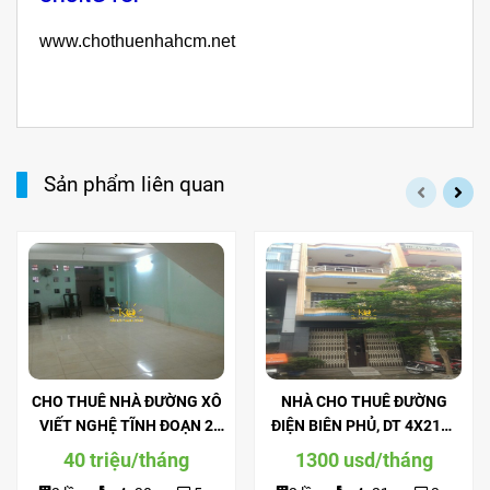
www.chothuenhahcm.net
Sản phẩm liên quan
CHO THUÊ NHÀ ĐƯỜNG XÔ
NHÀ CHO THUÊ ĐƯỜNG
VIẾT NGHỆ TĨNH ĐOẠN 2
ĐIỆN BIÊN PHỦ, DT 4X21M,
CHIỀU, DT 4X30M, TRỆT 2
TRỆT 2 LẦU, NỘI THẤT ĐẦY
40 triệu/tháng
1300 usd/tháng
LẦU, SÂN THƯỢNG.
ĐỦ.