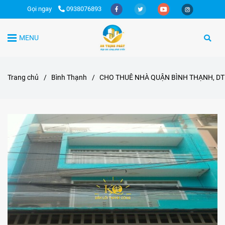
Gọi ngay
0938076893
MENU
Trang chủ
/
Bình Thạnh
/
CHO THUÊ NHÀ QUẬN BÌNH THẠNH, DT 4