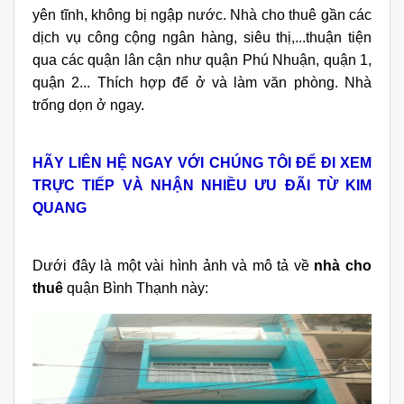
yên tĩnh, không bị ngập nước. Nhà cho thuê gần các
dịch vụ công cộng ngân hàng, siêu thị,...thuận tiện
qua các quận lân cận như quận Phú Nhuận, quận 1,
quận 2... Thích hợp để ở và làm văn phòng. Nhà
trống dọn ở ngay.
HÃY LIÊN HỆ NGAY VỚI CHÚNG TÔI ĐỂ ĐI XEM
TRỰC TIẾP VÀ NHẬN NHIỀU ƯU ĐÃI TỪ KIM
QUANG
Dưới đây là một vài hình ảnh và mô tả về
nhà cho
thuê
quận Bình Thạnh này: