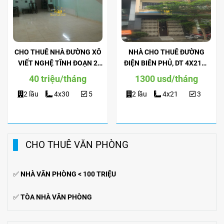
CHO THUÊ NHÀ ĐƯỜNG XÔ
NHÀ CHO THUÊ ĐƯỜNG
VIẾT NGHỆ TĨNH ĐOẠN 2
ĐIỆN BIÊN PHỦ, DT 4X21M,
CHIỀU, DT 4X30M, TRỆT 2
TRỆT 2 LẦU, NỘI THẤT ĐẦY
40 triệu/tháng
1300 usd/tháng
LẦU, SÂN THƯỢNG.
ĐỦ.
2 lầu
4x30
5
2 lầu
4x21
3
CHO THUÊ VĂN PHÒNG
✅
NHÀ VĂN PHÒNG < 100 TRIỆU
✅
TÒA NHÀ VĂN PHÒNG