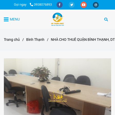
Gọi ngay
0938076893
MENU
Trang chủ
/
Bình Thạnh
/
NHÀ CHO THUÊ QUẬN BÌNH THẠNH, DT 