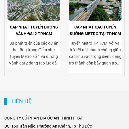
CẬP NHẬT TUYẾN ĐƯỜNG
CẬP NHẬT CÁC TUYẾN
VÀNH ĐAI 2 TP.HCM
ĐƯỜNG METRO TẠI TP.HCM
Sự phát triển của các dự án
Tuyến Metro TP.HCM, với vai
hạ tầng trọng điểm như
trò kết nối nhanh chóng giữa
tuyến Metro số 1 và đường
các khu vực trọng điểm, đang
Vành đai 2 đang tạo lực đẩy
trở thành đòn bẩy quan trọng
mạnh mẽ cho thị trường bất
cho thị trường bất động sản
động sản TP.HCM, đặc biệt ở
cho thuê. Việc tiếp cận thuận
phân khúc cho thuê biệt thự
tiện tới trung tâm và các khu
và tòa nhà văn phòng. Vành
kinh tế lớn giúp gia tăng sức
đai 2 hoàn thiện mạng lưới
hút của các dự án biệt thự
LIÊN HỆ
giao thông liên vùng, rút
cho thuê tại khu dân cư cao
ngắn thời gian di chuyển từ
cấp, đồng thời nâng giá trị
ngoại thành vào trung tâm,
khai thác tòa nhà văn phòng
CÔNG TY CỔ PHẦN ĐỊA ỐC AN THỊNH PHÁT
mở rộng không gian phát
tại các trục đường gần ga
ĐC: 150 Trần Não, Phường An Khánh, Tp Thủ Đức