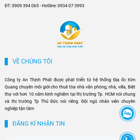
triển cho các khu đô thị mới,
Metro. Sự kết hợp giữa hạ
ĐT: 0909 394 065 - Hotline: 0934 07 3993
khu biệt thự cao cấp và cụm
tầng hiện đại và nhu cầu di
văn phòng ở những vị trí
chuyển nhanh chóng không
chiến lược. Sự kết hợp giữa
chỉ tạo ưu thế cạnh tranh cho
tiện ích di chuyển và hạ tầng
chủ đầu tư, mà còn mở ra cơ
đồng bộ đang tạo ra biên độ
hội sinh lời bền vững cho
tăng giá và tiềm năng khai
phân khúc bất động sản
thác cho thuê bền vững cho
thương mại và cao cấp tại
các loại hình bất động sản
TP.HCM.
VỀ CHÚNG TÔI
này.
Công ty An Thịnh Phát được phát triển từ hệ thống Địa ốc Kim
Quang chuyên môi giới cho thuê tòa nhà văn phòng, nhà, villa, Biệt
thự với hơn 10 năm kinh nghiệm tại thị trường Tp. HCM nói chung
và thị trường Tp Thủ Đức nói riêng. Đội ngủ nhân viên chuyên
nghiệp tận tâm
ĐĂNG KÍ NHẬN TIN