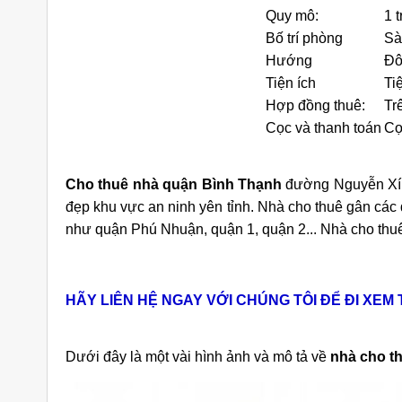
Quy mô:
1 t
Bố trí phòng
Sà
Hướng
Đô
Tiện ích
Ti
Hợp đồng thuê:
Tr
Cọc và thanh toán
Cọ
iền Đường
Cho Thuê Nhà Quận 9 Căn Góc
Ch
9 Căn Góc
180m2 Sàn Suốt Làm Văn Phòng
Dư
Cho thuê nhà quận Bình Thạnh
đường Nguyễn Xí c
ng
áng
25 triệu/tháng
đẹp khu vực an ninh yên tỉnh. Nhà cho thuê gân các 
như quận Phú Nhuận, quận 1, quận 2... Nhà cho thuê
Suốt
2 lầu
180
Suốt
HÃY LIÊN HỆ NGAY VỚI CHÚNG TÔI ĐỂ ĐI XEM
Dưới đây là một vài hình ảnh và mô tả về
nhà cho t