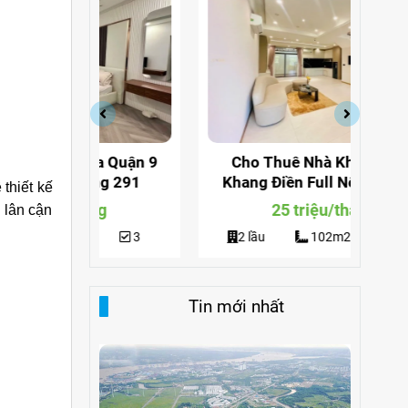
a Quận 9
Cho Thuê Nhà Khu Verosa
Cho
ng 291
Khang Điền Full Nội Thất Giá
Đi
thiết kế
Siêu Rẻ
g
25 triệu/tháng
 lân cận
3
2 lầu
102m2
3
Tin mới nhất