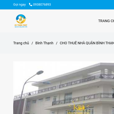
Gọi ngay
0938076893
TRANG C
Trang chủ
/
Bình Thạnh
/
CHO THUÊ NHÀ QUẬN BÌNH THẠN