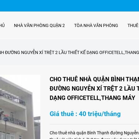
HỦ
NHÀ VĂN PHÒNG QUẬN 2
TÒA NHÀ VĂN PHÒNG
THUÊ
H ĐƯỜNG NGUYỄN XÍ TRỆT 2 LẦU THIẾT KẾ DẠNG OFFICETELL,THAN
CHO THUÊ NHÀ QUẬN BÌNH THẠ
ĐƯỜNG NGUYỄN XÍ TRỆT 2 LẦU 
DẠNG OFFICETELL,THANG MÁY
Giá thuê : 40 triệu/tháng
Cho thuê nhà quận Bình Thạnh đường Nguyễn 