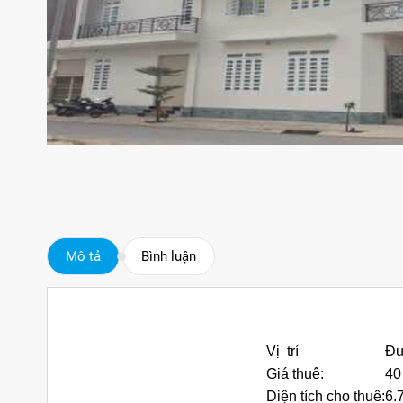
Mô tả
Bình luận
Vị trí
Đư
Giá thuê:
40
Diện tích cho thuê:
6.