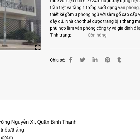
thuê với siện tích 6.7x24m được xây dựng trệt
trần trệt và tầng 1 trống suốt dạng văn phòng,
thiết kế gồm 3 phòng ngủ với sàm gổ cao cấp v
đầy đủ. Nhà cho thuê được trang bị 1 thang m
phù hợp làm văn phòng công ty và gia đình ở lạ
Tình trạng:
Còn hàng
Chia sẻ:
ờng Nguyễn Xí, Quận Bình Thạnh
 triệu/tháng
7x24m