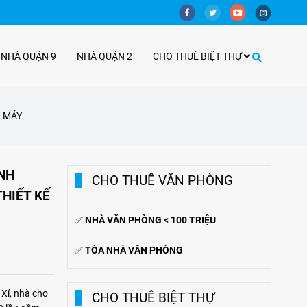
 NHÀ QUẬN 9
NHÀ QUẬN 2
CHO THUÊ BIỆT THỰ
G MÁY
NH
CHO THUÊ VĂN PHÒNG
THIẾT KẾ
✅
NHÀ VĂN PHÒNG < 100 TRIỆU
✅
TÒA NHÀ VĂN PHÒNG
Xí, nhà cho
CHO THUÊ BIỆT THỰ