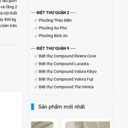
 2 lầu gồm
 và tầng 2
----
BIỆT THỰ QUẬN 2
-----
à nội thất
áy 400 kg
✅
Phường Thảo Điền
i bên trên.
✅
Phường An Phú
✅
Phường Bình An
----
BIỆT THỰ QUẬN 9
-----
✅
Biệt thự Compound Riviera Cove
✅
Biệt thự
Compound
Lucasta
✅
Biệt thự
Compound
Valora Kikyo
✅
Biệt thự Compound Valora Fuji
✅
Biệt thự Compound The Venica
Sản phẩm mới nhất