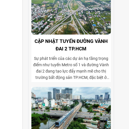
CẬP NHẬT TUYẾN ĐƯỜNG VÀNH
ĐAI 2 TP.HCM
Sự phát triển của các dự án hạ tầng trọng
điểm như tuyến Metro số 1 và đường Vành
đai 2 đang tạo lực đẩy mạnh mẽ cho thị
trường bất động sản TP.HCM, đặc biệt ở
phân khúc cho thuê biệt thự và tòa nhà văn
phòng. Vành đai 2 hoàn thiện mạng lưới
giao thông liên vùng, rút ngắn thời gian di
chuyển từ ngoại thành vào trung tâm, mở
rộng không gian phát triển cho các khu đô
thị mới, khu biệt thự cao cấp và cụm văn
phòng ở những vị trí chiến lược. Sự kết hợp
giữa tiện ích di chuyển và hạ tầng đồng bộ