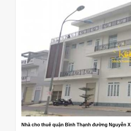
Nhà cho thuê quận Bình Thạnh đường Nguyễn Xí trệ