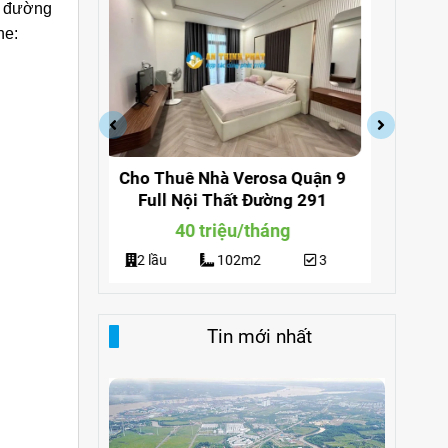
̀ đường
ne:
a Quận 9
Cho Thuê Nhà Khu Verosa
Cho
ng 291
Khang Điền Full Nội Thất Giá
Đi
Siêu Rẻ
g
25 triệu/tháng
3
2 lầu
102m2
3
Tin mới nhất