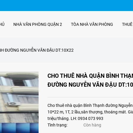
HỦ
NHÀ VĂN PHÒNG QUẬN 2
TÒA NHÀ VĂN PHÒNG
THUÊ
H ĐƯỜNG NGUYỄN VĂN ĐẬU DT:10X22
CHO THUÊ NHÀ QUẬN BÌNH THẠ
ĐƯỜNG NGUYỄN VĂN ĐẬU DT:1
Cho thuê nhà quận Bình Thạnh đường Nguyễn 
10*22 m, 1T, 2 lầu,sân thượng, thoáng mát. Gi
triệu/tháng. LH: 0934 073 993
Tình trạng:
Còn hàng