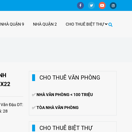
 NHÀ QUẬN 9
NHÀ QUẬN 2
CHO THUÊ BIỆT THỰ
NH
CHO THUÊ VĂN PHÒNG
0X22
✅
NHÀ VĂN PHÒNG < 100 TRIỆU
Văn Đậu DT:
✅
TÒA NHÀ VĂN PHÒNG
á: 28
CHO THUÊ BIỆT THỰ