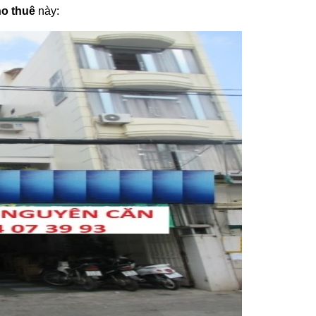
o thuê
này: