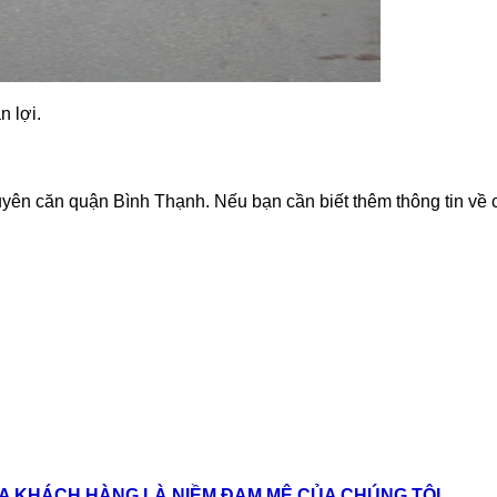
n lợi.
yên căn quận Bình Thạnh. Nếu bạn cần biết thêm thông tin về 
A KHÁCH HÀNG LÀ NIỀM ĐAM MÊ CỦA CHÚNG TÔI