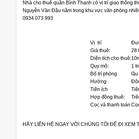
Nhà cho thuê quận Bình Thạnh có vị trí giao thông thu
Nguyễn Văn Đậu nằm trong khu vực văn phòng nhiê
0934 073 993
Vị trí
Đườ
Giá thuê:
28 
iền Đường
Cho Thuê Nhà Quận 9 Căn Góc
Ch
Diện tích cho thuê:
10
9 Căn Góc
180m2 Sàn Suốt Làm Văn Phòng
Dư
Quy mô:
1 tr
ng
áng
25 triệu/tháng
Bố trí phòng
lầu
Suốt
2 lầu
180
Suốt
Hướng
Đô
Tiện ích
Tiệ
Hợp đồng thuê:
Trê
Cọc và thanh toán
Cọc
HÃY LIÊN HỆ NGAY VỚI CHÚNG TÔI ĐỂ ĐI XEM