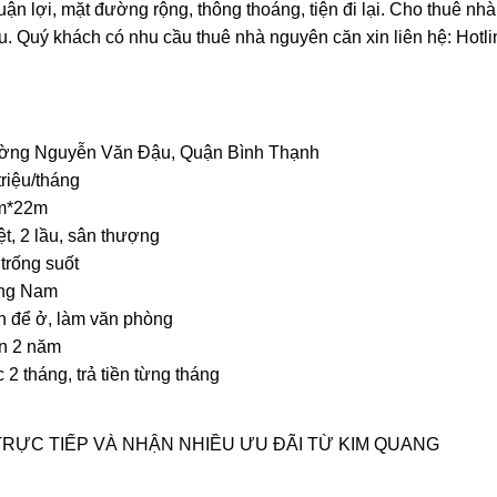
ận lợi, mặt đường rộng, thông thoáng, tiện đi lại. Cho thuê nha
̀u. Quý khách có nhu cầu thuê nhà nguyên căn xin liên hệ: Hotli
ng Nguyễn Văn Đậu, Quận Bình Thạnh
triệu/tháng
o thuê nhà quận 9 KDC Đông
Cho Thuê Nhà Veros
m*22m
ơng nhà mới dt 200m2 giá rẻ
Full Nội Thất Đườ
ệt, 2 lầu, sân thượng
25 triệu/tháng
40 triệu/thán
 trống suốt
1 lầu
200m2
4
2 lầu
102m2
ng Nam
n để ở, làm văn phòng
n 2 năm
 2 tháng, trả tiền từng tháng
 TRỰC TIẾP VÀ NHẬN NHIỀU ƯU ĐÃI TỪ KIM QUANG