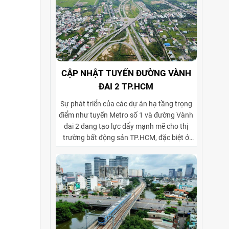
CẬP NHẬT TUYẾN ĐƯỜNG VÀNH
ĐAI 2 TP.HCM
Sự phát triển của các dự án hạ tầng trọng
điểm như tuyến Metro số 1 và đường Vành
đai 2 đang tạo lực đẩy mạnh mẽ cho thị
trường bất động sản TP.HCM, đặc biệt ở
phân khúc cho thuê biệt thự và tòa nhà văn
phòng. Vành đai 2 hoàn thiện mạng lưới
giao thông liên vùng, rút ngắn thời gian di
chuyển từ ngoại thành vào trung tâm, mở
rộng không gian phát triển cho các khu đô
thị mới, khu biệt thự cao cấp và cụm văn
phòng ở những vị trí chiến lược. Sự kết hợp
giữa tiện ích di chuyển và hạ tầng đồng bộ