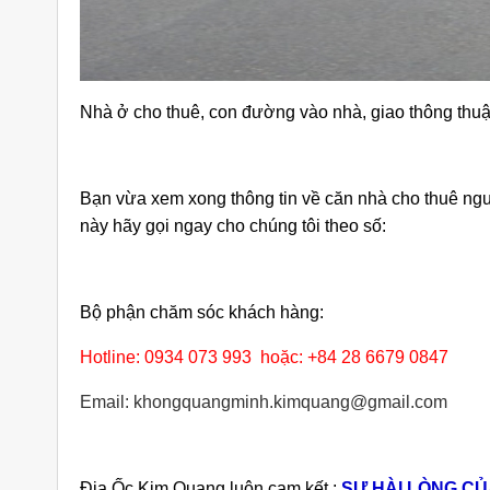
Nhà ở cho thuê, con đường vào nhà, giao thông thuậ
Bạn vừa xem xong thông tin về căn nhà cho thuê ngu
này hãy gọi ngay cho chúng tôi theo số:
Bộ phận chăm sóc khách hàng:
Hotline: 0934 073 993 hoặc: +84 28 6679 0847
Email: khongquangminh.kimquang@gmail.com
Địa Ốc Kim Quang luôn cam kết :
SỰ HÀI LÒNG CỦ