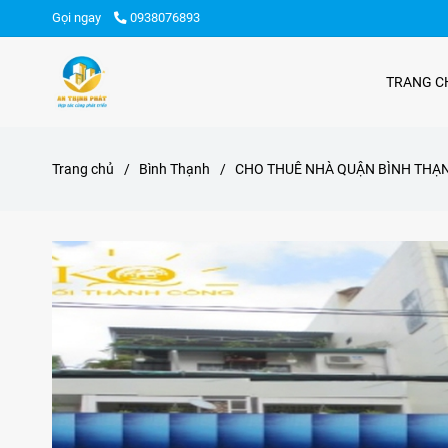
Gọi ngay
0938076893
TRANG C
Trang chủ
/
Bình Thạnh
/
CHO THUÊ NHÀ QUẬN BÌNH THẠN