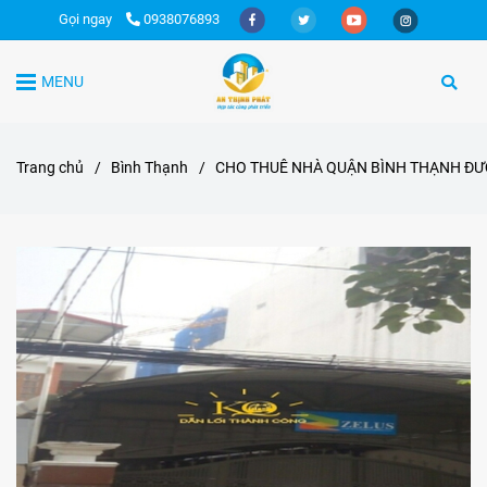
Gọi ngay
0938076893
MENU
Trang chủ
/
Bình Thạnh
/
CHO THUÊ NHÀ QUẬN BÌNH THẠNH ĐƯ