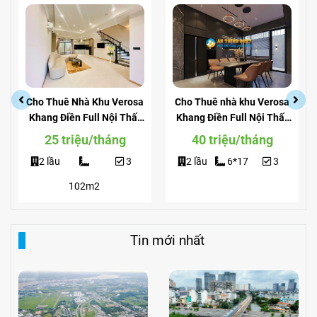
Cho Thuê Nhà Khu Verosa
Cho Thuê nhà khu Verosa
Khang Điền Full Nội Thất
Khang Điền Full Nội Thất
Giá Siêu Rẻ
View Công Viên
25 triệu/tháng
40 triệu/tháng
2 lầu
3
2 lầu
6*17
3
102m2
Tin mới nhất