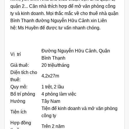
quận 2... Căn nhà thích hợp để mở văn phòng công
ty và kinh doanh. Mọi thắc mắc về
cho thuê nhà quận
Bình Thạ
nh
đường
Nguyễn Hữu Cảnh
xin Liên
hệ: Ms Huyền để được tư vấn nhanh chóng.
Đường Nguyễn Hữu Cảnh, Quận
Vị trí
Bình Thạnh
Giá thuê:
20 triệu/tháng
Diện tích cho
4,2x27m
thuê:
Quy mô:
1 trệt, 2 lầu
Bố trí phòng
4 phòng làm việc
Hướng
Tây Nam
Tiện để kinh doanh và mở văn phòng
Tiện ích
công ty
Hợp đồng
Trên 2 năm