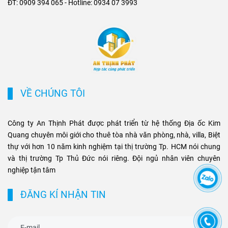
ĐT: 0909 394 065 - Hotline: 0934 07 3993
khu biệt thự cao cấp và cụm
tầng hiện đại và nhu cầu di
văn phòng ở những vị trí
chuyển nhanh chóng không
chiến lược. Sự kết hợp giữa
chỉ tạo ưu thế cạnh tranh cho
tiện ích di chuyển và hạ tầng
chủ đầu tư, mà còn mở ra cơ
đồng bộ đang tạo ra biên độ
hội sinh lời bền vững cho
tăng giá và tiềm năng khai
phân khúc bất động sản
thác cho thuê bền vững cho
thương mại và cao cấp tại
các loại hình bất động sản
TP.HCM.
VỀ CHÚNG TÔI
này.
Công ty An Thịnh Phát được phát triển từ hệ thống Địa ốc Kim
Quang chuyên môi giới cho thuê tòa nhà văn phòng, nhà, villa, Biệt
thự với hơn 10 năm kinh nghiệm tại thị trường Tp. HCM nói chung
và thị trường Tp Thủ Đức nói riêng. Đội ngủ nhân viên chuyên
nghiệp tận tâm
ĐĂNG KÍ NHẬN TIN