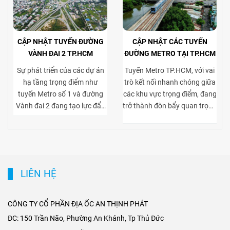
CẬP NHẬT TUYẾN ĐƯỜNG
CẬP NHẬT CÁC TUYẾN
VÀNH ĐAI 2 TP.HCM
ĐƯỜNG METRO TẠI TP.HCM
Sự phát triển của các dự án
Tuyến Metro TP.HCM, với vai
hạ tầng trọng điểm như
trò kết nối nhanh chóng giữa
tuyến Metro số 1 và đường
các khu vực trọng điểm, đang
Vành đai 2 đang tạo lực đẩy
trở thành đòn bẩy quan trọng
mạnh mẽ cho thị trường bất
cho thị trường bất động sản
động sản TP.HCM, đặc biệt ở
cho thuê. Việc tiếp cận thuận
phân khúc cho thuê biệt thự
tiện tới trung tâm và các khu
và tòa nhà văn phòng. Vành
kinh tế lớn giúp gia tăng sức
đai 2 hoàn thiện mạng lưới
hút của các dự án biệt thự
LIÊN HỆ
giao thông liên vùng, rút
cho thuê tại khu dân cư cao
ngắn thời gian di chuyển từ
cấp, đồng thời nâng giá trị
ngoại thành vào trung tâm,
khai thác tòa nhà văn phòng
CÔNG TY CỔ PHẦN ĐỊA ỐC AN THỊNH PHÁT
mở rộng không gian phát
tại các trục đường gần ga
ĐC: 150 Trần Não, Phường An Khánh, Tp Thủ Đức
triển cho các khu đô thị mới,
Metro. Sự kết hợp giữa hạ