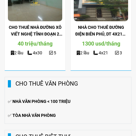
CHO THUÊ NHÀ ĐƯỜNG XÔ
NHÀ CHO THUÊ ĐƯỜNG
VIẾT NGHỆ TĨNH ĐOẠN 2
ĐIỆN BIÊN PHỦ, DT 4X21M,
CHIỀU, DT 4X30M, TRỆT 2
TRỆT 2 LẦU, NỘI THẤT ĐẦY
40 triệu/tháng
1300 usd/tháng
LẦU, SÂN THƯỢNG.
ĐỦ.
2 lầu
4x30
5
2 lầu
4x21
3
CHO THUÊ VĂN PHÒNG
✅
NHÀ VĂN PHÒNG < 100 TRIỆU
✅
TÒA NHÀ VĂN PHÒNG