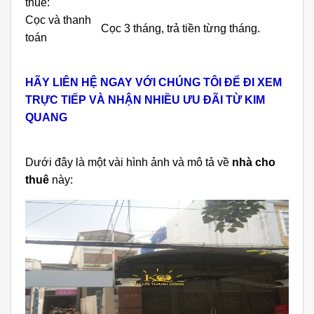
thuê:
Cọc và thanh
Cọc 3 tháng, trả tiền từng tháng.
toán
HÃY LIÊN HỆ NGAY VỚI CHÚNG TÔI ĐỂ ĐI XEM
TRỰC TIẾP VÀ NHẬN NHIỀU ƯU ĐÃI TỪ KIM
QUANG
Dưới đây là một vài hình ảnh và mô tả về
nhà cho
thuê
này: