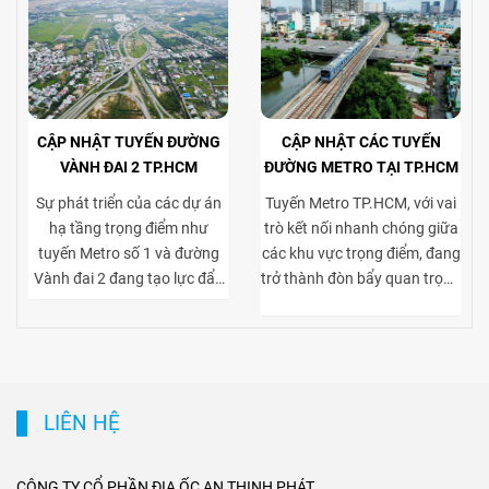
CẬP NHẬT TUYẾN ĐƯỜNG
CẬP NHẬT CÁC TUYẾN
VÀNH ĐAI 2 TP.HCM
ĐƯỜNG METRO TẠI TP.HCM
Sự phát triển của các dự án
Tuyến Metro TP.HCM, với vai
hạ tầng trọng điểm như
trò kết nối nhanh chóng giữa
tuyến Metro số 1 và đường
các khu vực trọng điểm, đang
Vành đai 2 đang tạo lực đẩy
trở thành đòn bẩy quan trọng
mạnh mẽ cho thị trường bất
cho thị trường bất động sản
động sản TP.HCM, đặc biệt ở
cho thuê. Việc tiếp cận thuận
phân khúc cho thuê biệt thự
tiện tới trung tâm và các khu
và tòa nhà văn phòng. Vành
kinh tế lớn giúp gia tăng sức
đai 2 hoàn thiện mạng lưới
hút của các dự án biệt thự
LIÊN HỆ
giao thông liên vùng, rút
cho thuê tại khu dân cư cao
ngắn thời gian di chuyển từ
cấp, đồng thời nâng giá trị
ngoại thành vào trung tâm,
khai thác tòa nhà văn phòng
CÔNG TY CỔ PHẦN ĐỊA ỐC AN THỊNH PHÁT