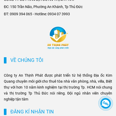
mở rộng không gian phát
tại các trục đường gần ga
ĐC: 150 Trần Não, Phường An Khánh, Tp Thủ Đức
triển cho các khu đô thị mới,
Metro. Sự kết hợp giữa hạ
ĐT: 0909 394 065 - Hotline: 0934 07 3993
khu biệt thự cao cấp và cụm
tầng hiện đại và nhu cầu di
văn phòng ở những vị trí
chuyển nhanh chóng không
chiến lược. Sự kết hợp giữa
chỉ tạo ưu thế cạnh tranh cho
tiện ích di chuyển và hạ tầng
chủ đầu tư, mà còn mở ra cơ
đồng bộ đang tạo ra biên độ
hội sinh lời bền vững cho
tăng giá và tiềm năng khai
phân khúc bất động sản
thác cho thuê bền vững cho
thương mại và cao cấp tại
các loại hình bất động sản
TP.HCM.
VỀ CHÚNG TÔI
này.
Công ty An Thịnh Phát được phát triển từ hệ thống Địa ốc Kim
Quang chuyên môi giới cho thuê tòa nhà văn phòng, nhà, villa, Biệt
thự với hơn 10 năm kinh nghiệm tại thị trường Tp. HCM nói chung
và thị trường Tp Thủ Đức nói riêng. Đội ngủ nhân viên chuyên
nghiệp tận tâm
ĐĂNG KÍ NHẬN TIN