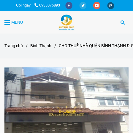
Gọi ngay
0938076893
MENU
Trang chủ
/
Bình Thạnh
/
CHO THUÊ NHÀ QUẬN BÌNH THẠNH ĐƯỜ