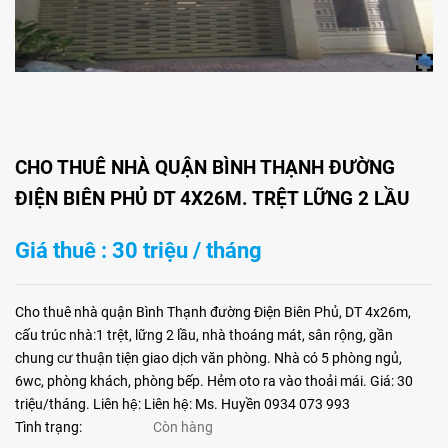
CHO THUÊ NHÀ QUẬN BÌNH THẠNH ĐƯỜNG
ĐIỆN BIÊN PHỦ DT 4X26M. TRỆT LỮNG 2 LẦU
Giá thuê : 30 triệu / tháng
Cho thuê nhà quận Bình Thạnh đường Điện Biên Phủ, DT 4x26m,
cấu trúc nhà:1 trệt, lững 2 lầu, nhà thoáng mát, sân rộng, gần
chung cư thuận tiện giao dịch văn phòng. Nhà có 5 phòng ngủ,
6wc, phòng khách, phòng bếp. Hẻm oto ra vào thoải mái. Giá: 30
triệu/tháng. Liên hệ: Liên hệ: Ms. Huyền 0934 073 993
Tình trạng:
Còn hàng