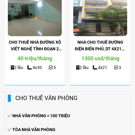
CHO THUÊ NHÀ ĐƯỜNG XÔ
NHÀ CHO THUÊ ĐƯỜNG
VIẾT NGHỆ TĨNH ĐOẠN 2
ĐIỆN BIÊN PHỦ, DT 4X21M,
CHIỀU, DT 4X30M, TRỆT 2
TRỆT 2 LẦU, NỘI THẤT ĐẦY
40 triệu/tháng
1300 usd/tháng
LẦU, SÂN THƯỢNG.
ĐỦ.
2 lầu
4x30
5
2 lầu
4x21
3
CHO THUÊ VĂN PHÒNG
✅
NHÀ VĂN PHÒNG < 100 TRIỆU
✅
TÒA NHÀ VĂN PHÒNG