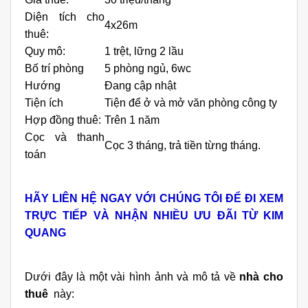
Diện tích cho
4x26m
thuê:
Quy mô:
1 trệt, lững 2 lầu
Bố trí phòng
5 phòng ngủ, 6wc
Hướng
Đang cập nhật
Tiện ích
Tiện để ở và mở văn phòng công ty
Hợp đồng thuê:
Trên 1 năm
Cọc và thanh
Cọc 3 tháng, trả tiền từng tháng.
toán
HÃY LIÊN HỆ NGAY VỚI CHÚNG TÔI ĐỂ ĐI XEM
TRỰC TIẾP VÀ NHẬN NHIỀU ƯU ĐÃI TỪ KIM
QUANG
Dưới đây là một vài hình ảnh và mô tả về
nhà cho
thuê
này: