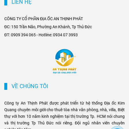
LIÊN HỆ
giao thông liên vùng, rút
cho thuê tại khu dân cư cao
ngắn thời gian di chuyển từ
cấp, đồng thời nâng giá trị
ngoại thành vào trung tâm,
khai thác tòa nhà văn phòng
CÔNG TY CỔ PHẦN ĐỊA ỐC AN THỊNH PHÁT
mở rộng không gian phát
tại các trục đường gần ga
ĐC: 150 Trần Não, Phường An Khánh, Tp Thủ Đức
triển cho các khu đô thị mới,
Metro. Sự kết hợp giữa hạ
ĐT: 0909 394 065 - Hotline: 0934 07 3993
khu biệt thự cao cấp và cụm
tầng hiện đại và nhu cầu di
văn phòng ở những vị trí
chuyển nhanh chóng không
chiến lược. Sự kết hợp giữa
chỉ tạo ưu thế cạnh tranh cho
tiện ích di chuyển và hạ tầng
chủ đầu tư, mà còn mở ra cơ
đồng bộ đang tạo ra biên độ
hội sinh lời bền vững cho
tăng giá và tiềm năng khai
phân khúc bất động sản
thác cho thuê bền vững cho
thương mại và cao cấp tại
các loại hình bất động sản
TP.HCM.
VỀ CHÚNG TÔI
này.
Công ty An Thịnh Phát được phát triển từ hệ thống Địa ốc Kim
Quang chuyên môi giới cho thuê tòa nhà văn phòng, nhà, villa, Biệt
thự với hơn 10 năm kinh nghiệm tại thị trường Tp. HCM nói chung
và thị trường Tp Thủ Đức nói riêng. Đội ngủ nhân viên chuyên