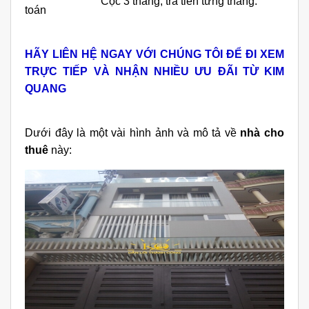
Cọc 3 tháng, trả tiền từng tháng.
toán
HÃY LIÊN HỆ NGAY VỚI CHÚNG TÔI ĐỂ ĐI XEM
TRỰC TIẾP VÀ NHẬN NHIỀU ƯU ĐÃI TỪ KIM
QUANG
Dưới đây là một vài hình ảnh và mô tả về
nhà cho
thuê
này: