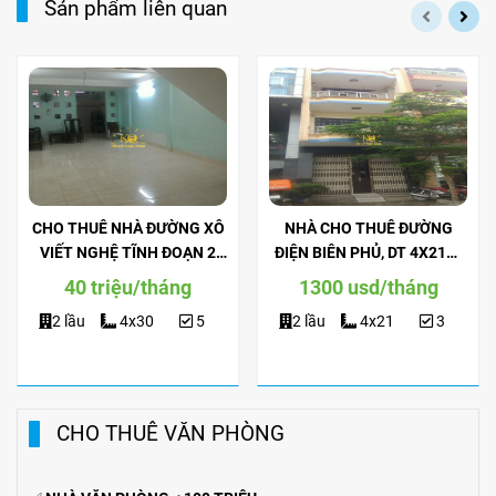
Sản phẩm liên quan
CHO THUÊ NHÀ ĐƯỜNG XÔ
NHÀ CHO THUÊ ĐƯỜNG
VIẾT NGHỆ TĨNH ĐOẠN 2
ĐIỆN BIÊN PHỦ, DT 4X21M,
CHIỀU, DT 4X30M, TRỆT 2
TRỆT 2 LẦU, NỘI THẤT ĐẦY
40 triệu/tháng
1300 usd/tháng
LẦU, SÂN THƯỢNG.
ĐỦ.
2 lầu
4x30
5
2 lầu
4x21
3
CHO THUÊ VĂN PHÒNG