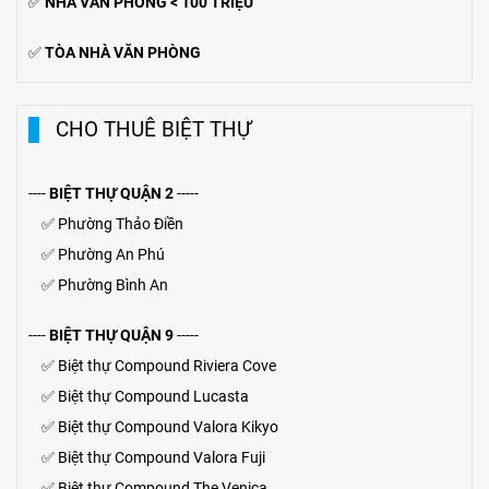
✅
NHÀ VĂN PHÒNG < 100 TRIỆU
✅
TÒA NHÀ VĂN PHÒNG
CHO THUÊ BIỆT THỰ
----
BIỆT THỰ QUẬN 2
-----
✅
Phường Thảo Điền
✅
Phường An Phú
✅
Phường Bình An
----
BIỆT THỰ QUẬN 9
-----
✅
Biệt thự Compound Riviera Cove
✅
Biệt thự
Compound
Lucasta
✅
Biệt thự
Compound
Valora Kikyo
✅
Biệt thự Compound Valora Fuji
✅
Biệt thự Compound The Venica