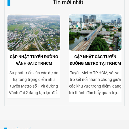
Tin mới nhất
CẬP NHẬT TUYẾN ĐƯỜNG
CẬP NHẬT CÁC TUYẾN
VÀNH ĐAI 2 TP.HCM
ĐƯỜNG METRO TẠI TP.HCM
Sự phát triển của các dự án
Tuyến Metro TP.HCM, với vai
hạ tầng trọng điểm như
trò kết nối nhanh chóng giữa
tuyến Metro số 1 và đường
các khu vực trọng điểm, đang
Vành đai 2 đang tạo lực đẩy
trở thành đòn bẩy quan trọng
mạnh mẽ cho thị trường bất
cho thị trường bất động sản
động sản TP.HCM, đặc biệt ở
cho thuê. Việc tiếp cận thuận
phân khúc cho thuê biệt thự
tiện tới trung tâm và các khu
và tòa nhà văn phòng. Vành
kinh tế lớn giúp gia tăng sức
đai 2 hoàn thiện mạng lưới
hút của các dự án biệt thự