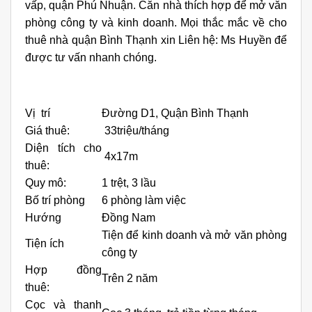
vấp, quận Phú Nhuận. Căn nhà thích hợp để mở văn
phòng công ty và kinh doanh. Mọi thắc mắc về cho
thuê nhà quận Bình Thạnh xin Liên hệ: Ms Huyền để
được tư vấn nhanh chóng.
Vị trí
Đường D1, Quận Bình Thạnh
Giá thuê:
33triệu/tháng
Diện tích cho
4x17m
thuê:
Quy mô:
1 trệt, 3 lầu
Bố trí phòng
6 phòng làm việc
Hướng
Đồng Nam
Tiện để kinh doanh và mở văn phòng
Tiện ích
công ty
Hợp đồng
Trên 2 năm
thuê:
Cọc và thanh