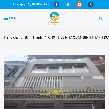
Gọi ngay
0938076893
MENU
Trang chủ
/
Bình Thạnh
/
CHO THUÊ NHÀ QUẬN BÌNH THẠNH ĐƯỜ