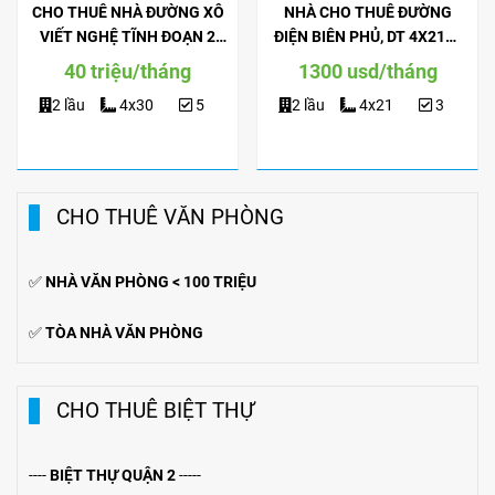
CHO THUÊ NHÀ ĐƯỜNG XÔ
NHÀ CHO THUÊ ĐƯỜNG
VIẾT NGHỆ TĨNH ĐOẠN 2
ĐIỆN BIÊN PHỦ, DT 4X21M,
CHIỀU, DT 4X30M, TRỆT 2
TRỆT 2 LẦU, NỘI THẤT ĐẦY
40 triệu/tháng
1300 usd/tháng
LẦU, SÂN THƯỢNG.
ĐỦ.
2 lầu
4x30
5
2 lầu
4x21
3
CHO THUÊ VĂN PHÒNG
✅
NHÀ VĂN PHÒNG < 100 TRIỆU
✅
TÒA NHÀ VĂN PHÒNG
CHO THUÊ BIỆT THỰ
----
BIỆT THỰ QUẬN 2
-----