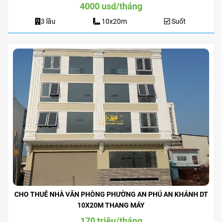
4000 usd/tháng
3 lầu
10x20m
Suốt
CHO THUÊ NHÀ VĂN PHÒNG PHƯỜNG AN PHÚ AN KHÁNH DT
10X20M THANG MÁY
170 triệu/tháng