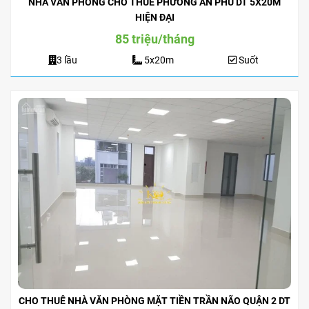
NHÀ VĂN PHÒNG CHO THUÊ PHƯỜNG AN PHÚ DT 5X20M
HIỆN ĐẠI
85 triệu/tháng
3 lầu
5x20m
Suốt
CHO THUÊ NHÀ VĂN PHÒNG MẶT TIỀN TRẦN NÃO QUẬN 2 DT