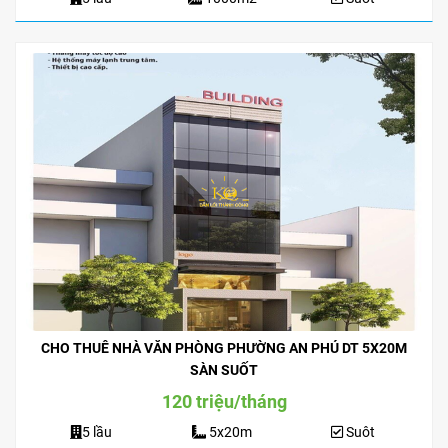
CHO THUÊ NHÀ VĂN PHÒNG PHƯỜNG AN PHÚ DT 5X20M
SÀN SUỐT
120 triệu/tháng
5 lầu
5x20m
Suôt