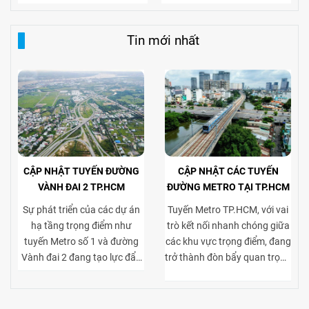
Tin mới nhất
CẬP NHẬT TUYẾN ĐƯỜNG
CẬP NHẬT CÁC TUYẾN
VÀNH ĐAI 2 TP.HCM
ĐƯỜNG METRO TẠI TP.HCM
Sự phát triển của các dự án
Tuyến Metro TP.HCM, với vai
hạ tầng trọng điểm như
trò kết nối nhanh chóng giữa
tuyến Metro số 1 và đường
các khu vực trọng điểm, đang
Vành đai 2 đang tạo lực đẩy
trở thành đòn bẩy quan trọng
mạnh mẽ cho thị trường bất
cho thị trường bất động sản
động sản TP.HCM, đặc biệt ở
cho thuê. Việc tiếp cận thuận
phân khúc cho thuê biệt thự
tiện tới trung tâm và các khu