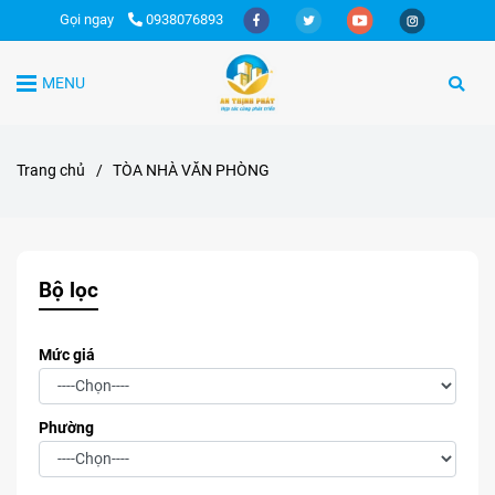
Gọi ngay
0938076893
MENU
Trang chủ
/
TÒA NHÀ VĂN PHÒNG
Bộ lọc
Mức giá
Phường