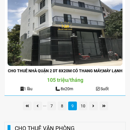
CHO THUÊ NHÀ QUẬN 2 DT 8X20M CÓ THANG MÁY,MÁY LẠNH
105 triệu/tháng
1 lầu
8x20m
Suốt
...
7
8
9
10
CHO THUÊ VĂN PHÒNG