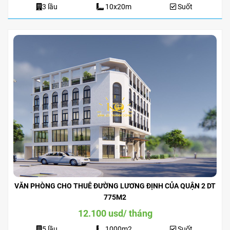
3 lầu
10x20m
Suốt
VĂN PHÒNG CHO THUÊ ĐƯỜNG LƯƠNG ĐỊNH CỦA QUẬN 2 DT
775M2
12.100 usd/ tháng
5 lầu
1000m2
Suốt