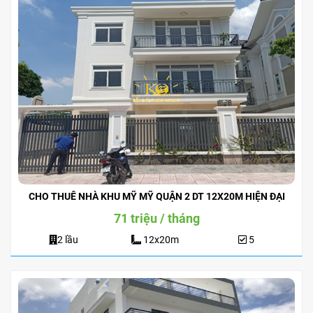
CHO THUÊ NHÀ KHU MỸ MỸ QUẬN 2 DT 12X20M HIỆN ĐẠI
71 triệu / tháng
2 lầu
12x20m
5