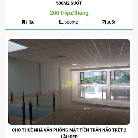
500M2 SUỐT
200 triệu/tháng
1 lầu
500m2
Suốt
CHO THUÊ NHÀ VĂN PHÒNG MẶT TIỀN TRÂN NÃO TRỆT 2
LẦU ĐẸP