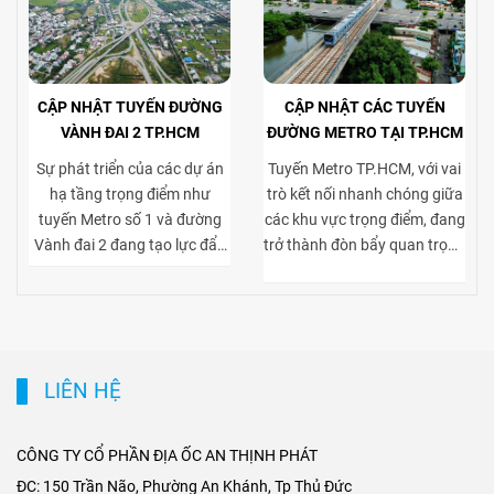
CẬP NHẬT TUYẾN ĐƯỜNG
CẬP NHẬT CÁC TUYẾN
VÀNH ĐAI 2 TP.HCM
ĐƯỜNG METRO TẠI TP.HCM
Sự phát triển của các dự án
Tuyến Metro TP.HCM, với vai
hạ tầng trọng điểm như
trò kết nối nhanh chóng giữa
tuyến Metro số 1 và đường
các khu vực trọng điểm, đang
Vành đai 2 đang tạo lực đẩy
trở thành đòn bẩy quan trọng
mạnh mẽ cho thị trường bất
cho thị trường bất động sản
động sản TP.HCM, đặc biệt ở
cho thuê. Việc tiếp cận thuận
phân khúc cho thuê biệt thự
tiện tới trung tâm và các khu
và tòa nhà văn phòng. Vành
kinh tế lớn giúp gia tăng sức
đai 2 hoàn thiện mạng lưới
hút của các dự án biệt thự
LIÊN HỆ
giao thông liên vùng, rút
cho thuê tại khu dân cư cao
ngắn thời gian di chuyển từ
cấp, đồng thời nâng giá trị
ngoại thành vào trung tâm,
khai thác tòa nhà văn phòng
CÔNG TY CỔ PHẦN ĐỊA ỐC AN THỊNH PHÁT
mở rộng không gian phát
tại các trục đường gần ga
ĐC: 150 Trần Não, Phường An Khánh, Tp Thủ Đức