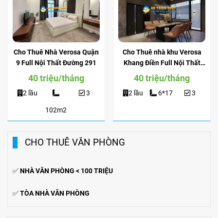
Cho Thuê Nhà Verosa Quận
Cho Thuê nhà khu Verosa
9 Full Nội Thất Đường 291
Khang Điền Full Nội Thất
View Công Viên
40 triệu/tháng
40 triệu/tháng
2 lầu
3
2 lầu
6*17
3
102m2
CHO THUÊ VĂN PHÒNG
✅
NHÀ VĂN PHÒNG < 100 TRIỆU
✅
TÒA NHÀ VĂN PHÒNG