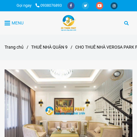
Gọi ngay
0938076893
MENU
Trang chủ
/
THUÊ NHÀ QUẬN 9
/
CHO THUÊ NHÀ VEROSA PARK 