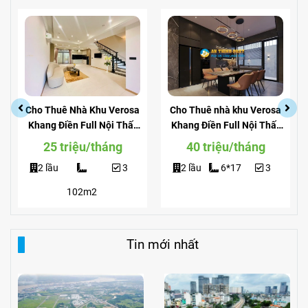
Cho Thuê Nhà Khu Verosa
Cho Thuê nhà khu Verosa
Khang Điền Full Nội Thất
Khang Điền Full Nội Thất
Giá Siêu Rẻ
View Công Viên
25 triệu/tháng
40 triệu/tháng
2 lầu
3
2 lầu
6*17
3
102m2
Tin mới nhất