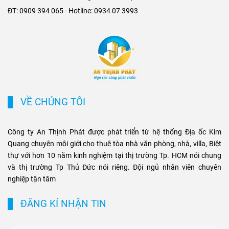
triển cho các khu đô thị mới,
Metro. Sự kết hợp giữa hạ
ĐT: 0909 394 065 - Hotline: 0934 07 3993
khu biệt thự cao cấp và cụm
tầng hiện đại và nhu cầu di
văn phòng ở những vị trí
chuyển nhanh chóng không
chiến lược. Sự kết hợp giữa
chỉ tạo ưu thế cạnh tranh cho
tiện ích di chuyển và hạ tầng
chủ đầu tư, mà còn mở ra cơ
đồng bộ đang tạo ra biên độ
hội sinh lời bền vững cho
tăng giá và tiềm năng khai
phân khúc bất động sản
thác cho thuê bền vững cho
thương mại và cao cấp tại
các loại hình bất động sản
TP.HCM.
VỀ CHÚNG TÔI
này.
Công ty An Thịnh Phát được phát triển từ hệ thống Địa ốc Kim
Quang chuyên môi giới cho thuê tòa nhà văn phòng, nhà, villa, Biệt
thự với hơn 10 năm kinh nghiệm tại thị trường Tp. HCM nói chung
và thị trường Tp Thủ Đức nói riêng. Đội ngủ nhân viên chuyên
nghiệp tận tâm
ĐĂNG KÍ NHẬN TIN