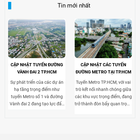
Tin mới nhất
CẬP NHẬT TUYẾN ĐƯỜNG
CẬP NHẬT CÁC TUYẾN
VÀNH ĐAI 2 TP.HCM
ĐƯỜNG METRO TẠI TP.HCM
Sự phát triển của các dự án
Tuyến Metro TP.HCM, với vai
hạ tầng trọng điểm như
trò kết nối nhanh chóng giữa
tuyến Metro số 1 và đường
các khu vực trọng điểm, đang
Vành đai 2 đang tạo lực đẩy
trở thành đòn bẩy quan trọng
mạnh mẽ cho thị trường bất
cho thị trường bất động sản
động sản TP.HCM, đặc biệt ở
cho thuê. Việc tiếp cận thuận
phân khúc cho thuê biệt thự
tiện tới trung tâm và các khu
và tòa nhà văn phòng. Vành
kinh tế lớn giúp gia tăng sức
đai 2 hoàn thiện mạng lưới
hút của các dự án biệt thự