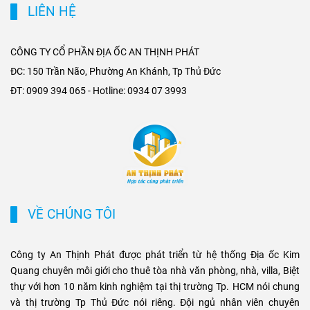
LIÊN HỆ
giao thông liên vùng, rút
cho thuê tại khu dân cư cao
ngắn thời gian di chuyển từ
cấp, đồng thời nâng giá trị
ngoại thành vào trung tâm,
khai thác tòa nhà văn phòng
CÔNG TY CỔ PHẦN ĐỊA ỐC AN THỊNH PHÁT
mở rộng không gian phát
tại các trục đường gần ga
ĐC: 150 Trần Não, Phường An Khánh, Tp Thủ Đức
triển cho các khu đô thị mới,
Metro. Sự kết hợp giữa hạ
ĐT: 0909 394 065 - Hotline: 0934 07 3993
khu biệt thự cao cấp và cụm
tầng hiện đại và nhu cầu di
văn phòng ở những vị trí
chuyển nhanh chóng không
chiến lược. Sự kết hợp giữa
chỉ tạo ưu thế cạnh tranh cho
tiện ích di chuyển và hạ tầng
chủ đầu tư, mà còn mở ra cơ
đồng bộ đang tạo ra biên độ
hội sinh lời bền vững cho
tăng giá và tiềm năng khai
phân khúc bất động sản
thác cho thuê bền vững cho
thương mại và cao cấp tại
các loại hình bất động sản
TP.HCM.
VỀ CHÚNG TÔI
này.
Công ty An Thịnh Phát được phát triển từ hệ thống Địa ốc Kim
Quang chuyên môi giới cho thuê tòa nhà văn phòng, nhà, villa, Biệt
thự với hơn 10 năm kinh nghiệm tại thị trường Tp. HCM nói chung
và thị trường Tp Thủ Đức nói riêng. Đội ngủ nhân viên chuyên