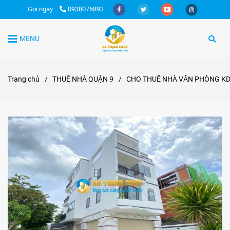
Gọi ngay
0938076893
MENU
Trang chủ
/
THUÊ NHÀ QUẬN 9
/
CHO THUÊ NHÀ VĂN PHÒNG KD