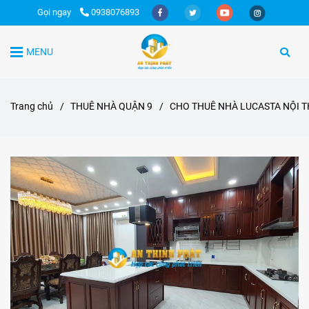
Gọi ngay
0938076893
MENU
Trang chủ
/
THUÊ NHÀ QUẬN 9
/
CHO THUÊ NHÀ LUCASTA NỘI T