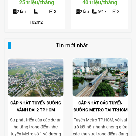
25 triệu/tháng
40 triệu/tháng
2 lầu
3
2 lầu
6*17
3
102m2
Tin mới nhất
CẬP NHẬT TUYẾN ĐƯỜNG
CẬP NHẬT CÁC TUYẾN
VÀNH ĐAI 2 TP.HCM
ĐƯỜNG METRO TẠI TP.HCM
Sự phát triển của các dự án
Tuyến Metro TP.HCM, với vai
hạ tầng trọng điểm như
trò kết nối nhanh chóng giữa
tuyến Metro số 1 và đường
các khu vực trọng điểm, đang