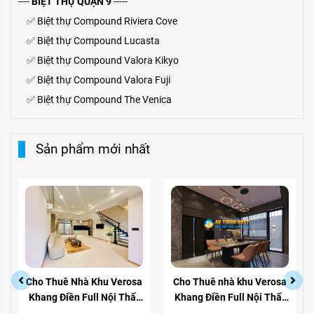
----
BIỆT THỰ QUẬN 9
-----
✅
Biệt thự Compound Riviera Cove
✅
Biệt thự
Compound
Lucasta
✅
Biệt thự
Compound
Valora Kikyo
✅
Biệt thự Compound Valora Fuji
✅
Biệt thự Compound The Venica
Sản phẩm mới nhất
Cho Thuê Nhà Khu Verosa
Cho Thuê nhà khu Verosa
Khang Điền Full Nội Thất
Khang Điền Full Nội Thất
Giá Siêu Rẻ
View Công Viên