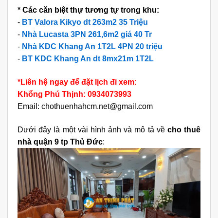
* Các căn biệt thự tương tự trong khu:
-
BT Valora Kikyo dt 263m2 35 Triệu
-
Nhà Lucasta 3PN 261,6m2 giá 40 Tr
-
Nhà KDC Khang An 1T2L 4PN 20 triệu
-
BT KDC Khang An dt 8mx21m 1T2L
*Liên hệ ngay để đặt lịch đi xem:
Khổng Phú Thịnh: 0934073993
Email: chothuenhahcm.net@gmail.com
Dưới đây là một vài hình ảnh và mô tả về
cho thuê
nhà quận 9 tp Thủ Đức
: