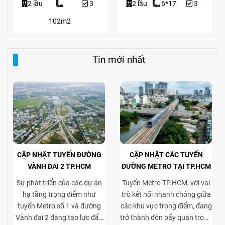
2 lầu
3
2 lầu
6*17
3
102m2
Tin mới nhất
CẬP NHẬT TUYẾN ĐƯỜNG
CẬP NHẬT CÁC TUYẾN
VÀNH ĐAI 2 TP.HCM
ĐƯỜNG METRO TẠI TP.HCM
Sự phát triển của các dự án
Tuyến Metro TP.HCM, với vai
hạ tầng trọng điểm như
trò kết nối nhanh chóng giữa
tuyến Metro số 1 và đường
các khu vực trọng điểm, đang
Vành đai 2 đang tạo lực đẩy
trở thành đòn bẩy quan trọng