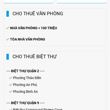
CHO THUÊ VĂN PHÒNG
✅
NHÀ VĂN PHÒNG < 100 TRIỆU
✅
TÒA NHÀ VĂN PHÒNG
CHO THUÊ BIỆT THỰ
----
BIỆT THỰ QUẬN 2
-----
✅
Phường Thảo Điền
✅
Phường An Phú
✅
Phường Bình An
----
BIỆT THỰ QUẬN 9
-----
✅
Biệt thự Compound Riviera Cove