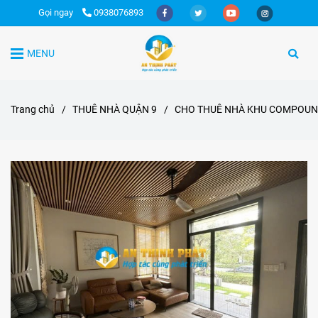
Gọi ngay
0938076893
MENU
Trang chủ
/
THUÊ NHÀ QUẬN 9
/
CHO THUÊ NHÀ KHU COMPOUND 