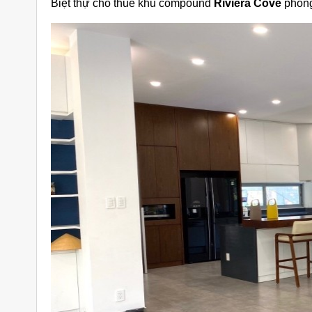
Biệt thự cho thuê khu compound
Riviera Cove
phòng