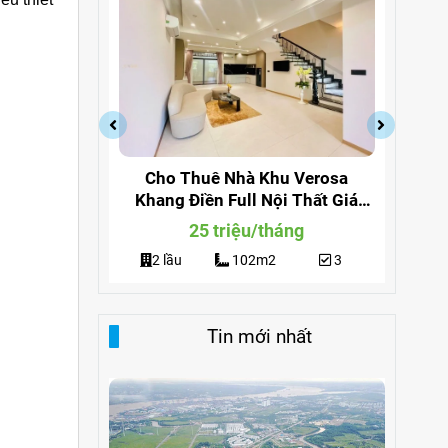
a Quận 9
Cho Thuê Nhà Khu Verosa
Cho
ng 291
Khang Điền Full Nội Thất Giá
Đi
Siêu Rẻ
g
25 triệu/tháng
3
2 lầu
102m2
3
Tin mới nhất