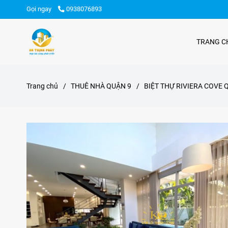
Gọi ngay
0938076893
TRANG C
Trang chủ
/
THUÊ NHÀ QUẬN 9
/
BIỆT THỰ RIVIERA COVE 