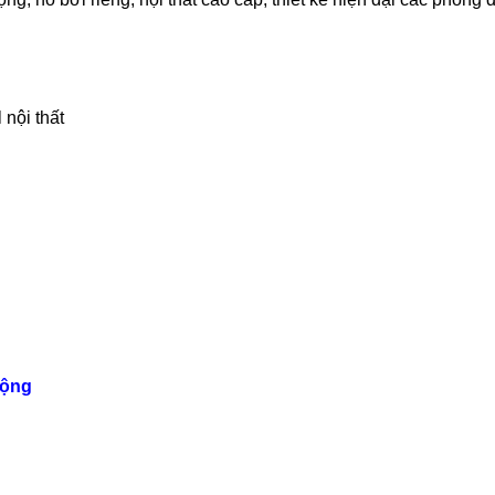
nội thất
o thuê nhà quận 9 KDC Đông
Cho Thuê Nhà Veros
ơng nhà mới dt 200m2 giá rẻ
Full Nội Thất Đườ
25 triệu/tháng
40 triệu/thán
1 lầu
200m2
4
2 lầu
102m2
rộng