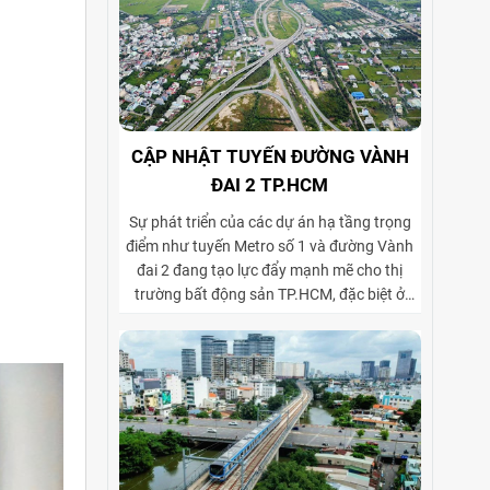
CẬP NHẬT TUYẾN ĐƯỜNG VÀNH
ĐAI 2 TP.HCM
Sự phát triển của các dự án hạ tầng trọng
điểm như tuyến Metro số 1 và đường Vành
đai 2 đang tạo lực đẩy mạnh mẽ cho thị
trường bất động sản TP.HCM, đặc biệt ở
phân khúc cho thuê biệt thự và tòa nhà văn
phòng. Vành đai 2 hoàn thiện mạng lưới
giao thông liên vùng, rút ngắn thời gian di
chuyển từ ngoại thành vào trung tâm, mở
rộng không gian phát triển cho các khu đô
thị mới, khu biệt thự cao cấp và cụm văn
phòng ở những vị trí chiến lược. Sự kết hợp
giữa tiện ích di chuyển và hạ tầng đồng bộ