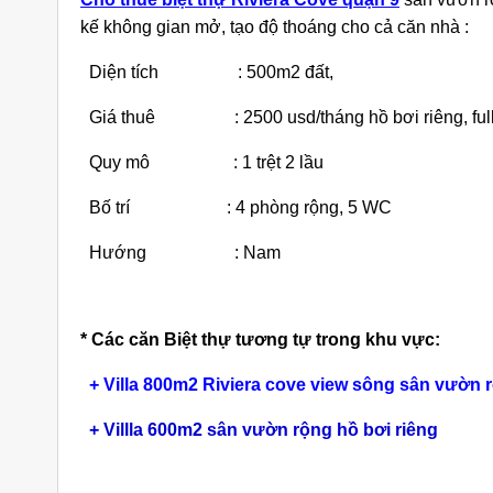
kế không gian mở, tạo độ thoáng cho cả căn nhà :
Diện tích : 500m2 đất,
Giá thuê : 2500 usd/tháng hồ bơi riêng, full 
Quy mô : 1 trệt 2 lầu
iền Đường
Cho Thuê Nhà Quận 9 Căn Góc
Ch
Bố trí : 4 phòng rộng, 5 WC
9 Căn Góc
180m2 Sàn Suốt Làm Văn Phòng
Dư
ng
áng
25 triệu/tháng
Hướng : Nam
Suốt
2 lầu
180
Suốt
* Các căn Biệt thự tương tự trong khu vực:
+
Villa 800m2 Riviera cove view sông sân vườn 
+
Villla 600m2 sân vườn rộng hồ bơi riêng