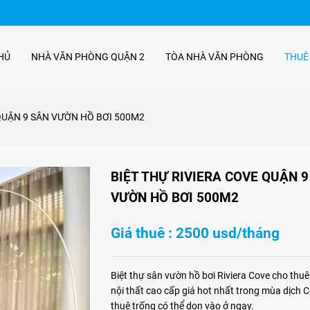
HỦ
NHÀ VĂN PHÒNG QUẬN 2
TÒA NHÀ VĂN PHÒNG
THUÊ
QUẬN 9 SÂN VƯỜN HỒ BƠI 500M2
BIỆT THỰ RIVIERA COVE QUẬN 9
VƯỜN HỒ BƠI 500M2
Giá thuê : 2500 usd/tháng
Biệt thự sân vườn hồ bơi Riviera Cove cho thuê v
nội thất cao cấp giá hot nhất trong mùa dịch C
thuê trống có thể dọn vào ở ngay.