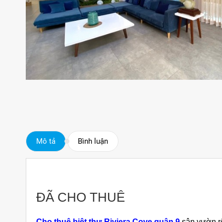
Mô tả
Bình luận
ĐÃ CHO THUÊ
Cho thuê biệt thự Riviera Cove quận 9
sân vườn rộ