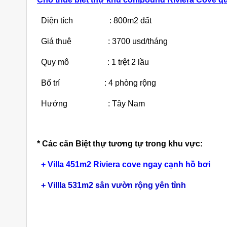
Diện tích : 800m2 đất
Giá thuê : 3700 usd/tháng
Quy mô : 1 trệt 2 lầu
Bố trí : 4 phòng rộng
 KDC Đông
Cho Thuê Nhà Verosa Quận 9
0m2 giá rẻ
Full Nội Thất Đường 291
K
Hướng : Tây Nam
ng
40 triệu/tháng
4
2 lầu
102m2
3
* Các căn Biệt thự tương tự trong khu vực:
+
Villa 451m2 Riviera cove ngay cạnh hồ bơi
+
Villla 531m2 sân vườn rộng yên tỉnh