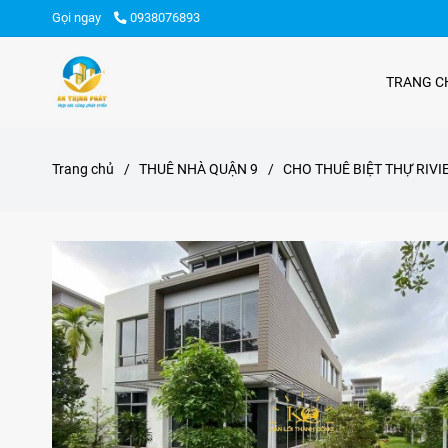
Gọi ngay
0938076893
TRANG C
Trang chủ
/
THUÊ NHÀ QUẬN 9
/
CHO THUÊ BIỆT THỰ RIV