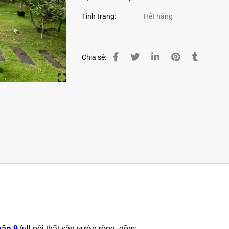
Tình trạng:
Hết hàng
Chia sẻ:
uận 9
full nội thất sân vườn rộng, gồm: