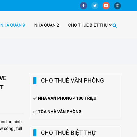
 NHÀ QUẬN 9
NHÀ QUẬN 2
CHO THUÊ BIỆT THỰ
OVE
CHO THUÊ VĂN PHÒNG
ẤT
✅
NHÀ VĂN PHÒNG < 100 TRIỆU
✅
TÒA NHÀ VĂN PHÒNG
und an ninh,
 sông , full
CHO THUÊ BIỆT THỰ