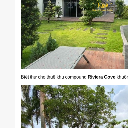
Biệt thự cho thuê khu compound
Riviera Cove
khuôn