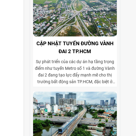
CẬP NHẬT TUYẾN ĐƯỜNG VÀNH
ĐAI 2 TP.HCM
Sự phát triển của các dự án hạ tầng trọng
điểm như tuyến Metro số 1 và đường Vành
đai 2 đang tạo lực đẩy mạnh mẽ cho thị
trường bất động sản TP.HCM, đặc biệt ở
phân khúc cho thuê biệt thự và tòa nhà văn
phòng. Vành đai 2 hoàn thiện mạng lưới
giao thông liên vùng, rút ngắn thời gian di
chuyển từ ngoại thành vào trung tâm, mở
rộng không gian phát triển cho các khu đô
thị mới, khu biệt thự cao cấp và cụm văn
phòng ở những vị trí chiến lược. Sự kết hợp
giữa tiện ích di chuyển và hạ tầng đồng bộ