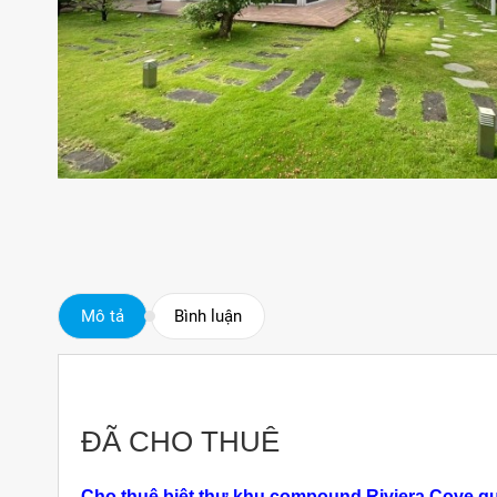
Mô tả
Bình luận
ĐÃ CHO THUÊ
Cho thuê biệt thự khu compound Riviera Cove q