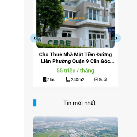
osa Khang
Cho Thuê Nhà Mặt Tiền Đường
Ch
iew Công
Liên Phường Quận 9 Căn Góc
180
Làm Văn Phòng
g
55 triệu / tháng
3
2 lầu
240m2
Suốt
Tin mới nhất