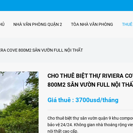
HỦ
NHÀ VĂN PHÒNG QUẬN 2
TÒA NHÀ VĂN PHÒNG
THUÊ
IERA COVE 800M2 SÂN VƯỜN FULL NỘI THẤT
CHO THUÊ BIỆT THỰ RIVIERA C
800M2 SÂN VƯỜN FULL NỘI TH
Giá thuê : 3700usd/tháng
Cho thuê biệt thự sân vườn quận 9 khu compo
bảo vệ 24/24. Không gian nhà thoáng rộng view
nội thất cao cấp.