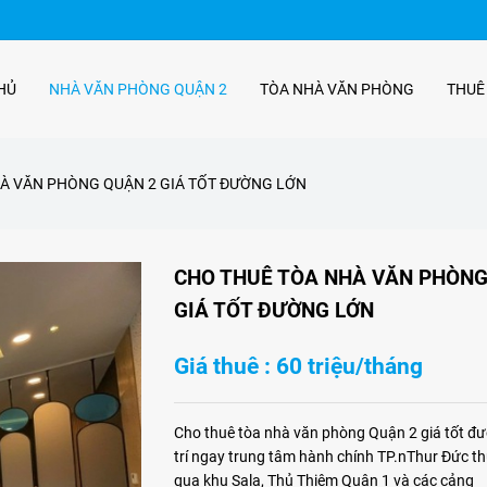
HỦ
NHÀ VĂN PHÒNG QUẬN 2
TÒA NHÀ VĂN PHÒNG
THUÊ
À VĂN PHÒNG QUẬN 2 GIÁ TỐT ĐƯỜNG LỚN
CHO THUÊ TÒA NHÀ VĂN PHÒNG
GIÁ TỐT ĐƯỜNG LỚN
Giá thuê : 60 triệu/tháng
Cho thuê tòa nhà văn phòng Quận 2 giá tốt đư
trí ngay trung tâm hành chính TP.nThur Đức thu
qua khu Sala, Thủ Thiêm Quận 1 và các cảng