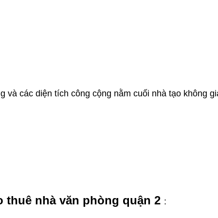
ho Thuê Nhà Verosa Quận 9
Cho Thuê Nhà Khu 
ang và các diện tích công cộng nằm cuối nhà tạo không g
Full Nội Thất Đường 291
Khang Điền Full Nội 
Siêu Rẻ
40 triệu/tháng
25 triệu/thá
2 lầu
102m2
3
2 lầu
102m2
 thuê nhà văn phòng quận 2
: