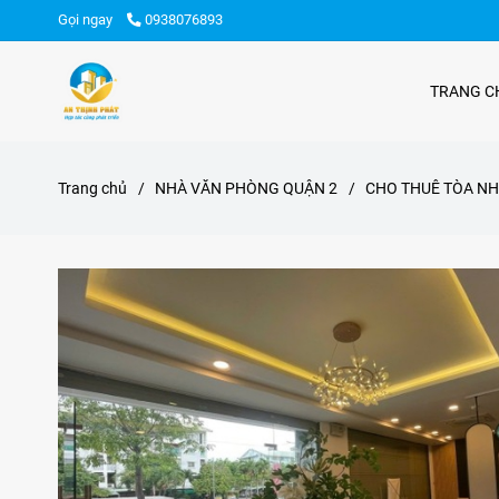
Gọi ngay
0938076893
TRANG C
Trang chủ
/
NHÀ VĂN PHÒNG QUẬN 2
/
CHO THUÊ TÒA NH