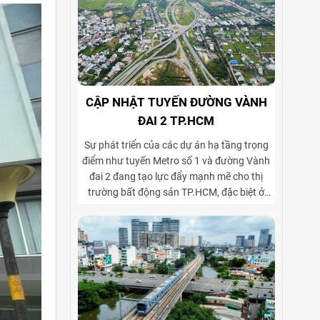
CẬP NHẬT TUYẾN ĐƯỜNG VÀNH
ĐAI 2 TP.HCM
Sự phát triển của các dự án hạ tầng trọng
điểm như tuyến Metro số 1 và đường Vành
đai 2 đang tạo lực đẩy mạnh mẽ cho thị
trường bất động sản TP.HCM, đặc biệt ở
phân khúc cho thuê biệt thự và tòa nhà văn
phòng. Vành đai 2 hoàn thiện mạng lưới
giao thông liên vùng, rút ngắn thời gian di
chuyển từ ngoại thành vào trung tâm, mở
rộng không gian phát triển cho các khu đô
thị mới, khu biệt thự cao cấp và cụm văn
phòng ở những vị trí chiến lược. Sự kết hợp
giữa tiện ích di chuyển và hạ tầng đồng bộ