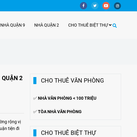
 NHÀ QUẬN 9
NHÀ QUẬN 2
CHO THUÊ BIỆT THỰ
 QUẬN 2
CHO THUÊ VĂN PHÒNG
✅
NHÀ VĂN PHÒNG < 100 TRIỆU
✅
TÒA NHÀ VĂN PHÒNG
ờng rộng vị
ận tiện đi
CHO THUÊ BIỆT THỰ