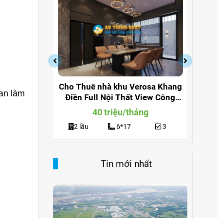
Verosa
Cho Thuê nhà khu Verosa Khang
Ch
ian làm
Thất Giá
Điền Full Nội Thất View Công
L
Viên
ng
40 triệu/tháng
3
2 lầu
6*17
3
Tin mới nhất