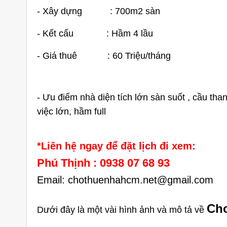
- Xây dựng : 700m2 sàn
- Kết cấu : Hầm 4 lầu
- Giá thuê : 60 Triệu/tháng
9 Căn Góc
Cho thuê nhà quận 9 KDC Đông
C
- Ưu điểm nhà diện tích lớn sàn suốt , cầu th
 Văn Phòng
Dương nhà mới dt 200m2 giá rẻ
việc lớn, hầm full
ng
25 triệu/tháng
Suốt
1 lầu
200m2
4
*Liên hệ ngay để đặt lịch đi xem:
Phú Thịnh : 0938 07 68 93
Email: chothuenhahcm.net@gmail.com
Cho
Dưới đây là một vài hình ảnh và mô tả về