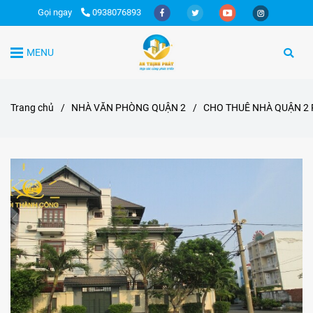
Gọi ngay
0938076893
MENU
Trang chủ
/
NHÀ VĂN PHÒNG QUẬN 2
/
CHO THUÊ NHÀ QUẬN 2