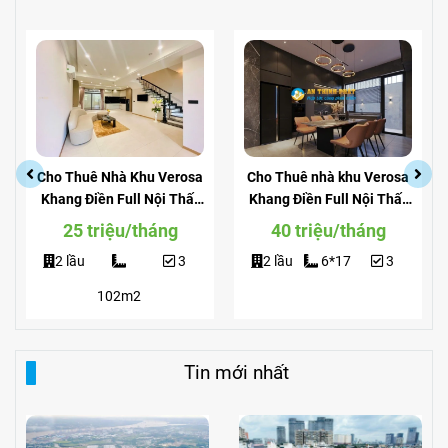
Cho Thuê Nhà Khu Verosa
Cho Thuê nhà khu Verosa
Khang Điền Full Nội Thất
Khang Điền Full Nội Thất
Giá Siêu Rẻ
View Công Viên
25 triệu/tháng
40 triệu/tháng
2 lầu
3
2 lầu
6*17
3
102m2
Tin mới nhất