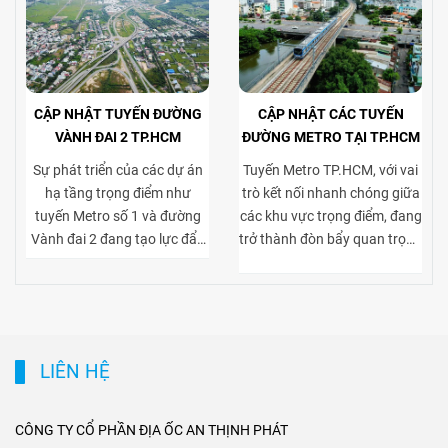
CẬP NHẬT TUYẾN ĐƯỜNG
CẬP NHẬT CÁC TUYẾN
VÀNH ĐAI 2 TP.HCM
ĐƯỜNG METRO TẠI TP.HCM
Sự phát triển của các dự án
Tuyến Metro TP.HCM, với vai
hạ tầng trọng điểm như
trò kết nối nhanh chóng giữa
tuyến Metro số 1 và đường
các khu vực trọng điểm, đang
Vành đai 2 đang tạo lực đẩy
trở thành đòn bẩy quan trọng
mạnh mẽ cho thị trường bất
cho thị trường bất động sản
động sản TP.HCM, đặc biệt ở
cho thuê. Việc tiếp cận thuận
phân khúc cho thuê biệt thự
tiện tới trung tâm và các khu
và tòa nhà văn phòng. Vành
kinh tế lớn giúp gia tăng sức
đai 2 hoàn thiện mạng lưới
hút của các dự án biệt thự
LIÊN HỆ
giao thông liên vùng, rút
cho thuê tại khu dân cư cao
ngắn thời gian di chuyển từ
cấp, đồng thời nâng giá trị
ngoại thành vào trung tâm,
khai thác tòa nhà văn phòng
CÔNG TY CỔ PHẦN ĐỊA ỐC AN THỊNH PHÁT
mở rộng không gian phát
tại các trục đường gần ga