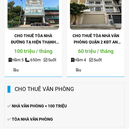
CHO THUÊ TÒA NHÀ
CHO THUÊ TÒA NHÀ VĂN
ĐƯỜNG TẠ HIỆN THẠNH
PHÒNG QUẬN 2 KĐT AN
MỸ LỢI - ĐẢO KIM CƯƠNG
PHÚ AN KHÁNH HẦM 4 LẦU
100 triệu / tháng
60 triệu / tháng
QUẬN 2
Hầm 5
650m
Suốt
Hầm 4
Suốt
lầu
lầu
CHO THUÊ VĂN PHÒNG
✅
NHÀ VĂN PHÒNG < 100 TRIỆU
✅
TÒA NHÀ VĂN PHÒNG