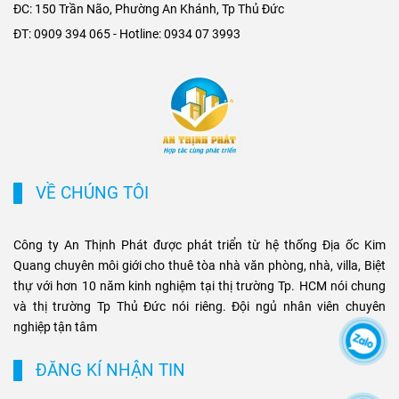
ĐC: 150 Trần Não, Phường An Khánh, Tp Thủ Đức
triển cho các khu đô thị mới,
Metro. Sự kết hợp giữa hạ
ĐT: 0909 394 065 - Hotline: 0934 07 3993
khu biệt thự cao cấp và cụm
tầng hiện đại và nhu cầu di
văn phòng ở những vị trí
chuyển nhanh chóng không
chiến lược. Sự kết hợp giữa
chỉ tạo ưu thế cạnh tranh cho
tiện ích di chuyển và hạ tầng
chủ đầu tư, mà còn mở ra cơ
đồng bộ đang tạo ra biên độ
hội sinh lời bền vững cho
tăng giá và tiềm năng khai
phân khúc bất động sản
thác cho thuê bền vững cho
thương mại và cao cấp tại
các loại hình bất động sản
TP.HCM.
VỀ CHÚNG TÔI
này.
Công ty An Thịnh Phát được phát triển từ hệ thống Địa ốc Kim
Quang chuyên môi giới cho thuê tòa nhà văn phòng, nhà, villa, Biệt
thự với hơn 10 năm kinh nghiệm tại thị trường Tp. HCM nói chung
và thị trường Tp Thủ Đức nói riêng. Đội ngủ nhân viên chuyên
nghiệp tận tâm
ĐĂNG KÍ NHẬN TIN