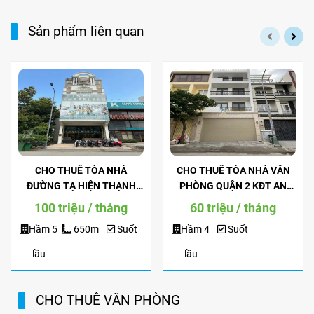
Sản phẩm liên quan
CHO THUÊ TÒA NHÀ
CHO THUÊ TÒA NHÀ VĂN
ĐƯỜNG TẠ HIỆN THẠNH
PHÒNG QUẬN 2 KĐT AN
MỸ LỢI - ĐẢO KIM CƯƠNG
PHÚ AN KHÁNH HẦM 4 LẦU
100 triệu / tháng
60 triệu / tháng
QUẬN 2
Hầm 5
650m
Suốt
Hầm 4
Suốt
lầu
lầu
CHO THUÊ VĂN PHÒNG