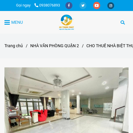
Gọi ngay
0938076893
MENU
Trang chủ
/
NHÀ VĂN PHÒNG QUẬN 2
/
CHO THUÊ NHÀ BIỆT TH