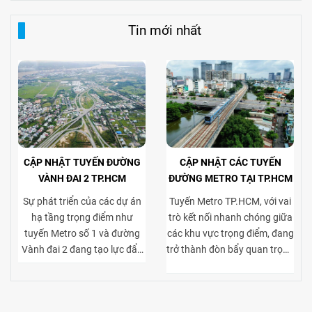
Tin mới nhất
CẬP NHẬT TUYẾN ĐƯỜNG
CẬP NHẬT CÁC TUYẾN
VÀNH ĐAI 2 TP.HCM
ĐƯỜNG METRO TẠI TP.HCM
Sự phát triển của các dự án
Tuyến Metro TP.HCM, với vai
hạ tầng trọng điểm như
trò kết nối nhanh chóng giữa
tuyến Metro số 1 và đường
các khu vực trọng điểm, đang
Vành đai 2 đang tạo lực đẩy
trở thành đòn bẩy quan trọng
mạnh mẽ cho thị trường bất
cho thị trường bất động sản
động sản TP.HCM, đặc biệt ở
cho thuê. Việc tiếp cận thuận
phân khúc cho thuê biệt thự
tiện tới trung tâm và các khu