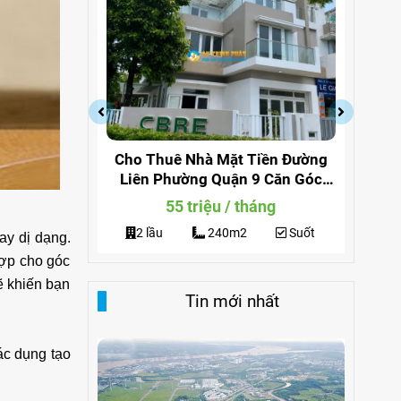
osa Khang
Cho Thuê Nhà Mặt Tiền Đường
Ch
iew Công
Liên Phường Quận 9 Căn Góc
180
Làm Văn Phòng
g
55 triệu / tháng
3
2 lầu
240m2
Suốt
ay dị dạng.
hợp cho góc
ẽ khiến bạn
Tin mới nhất
ác dụng tạo