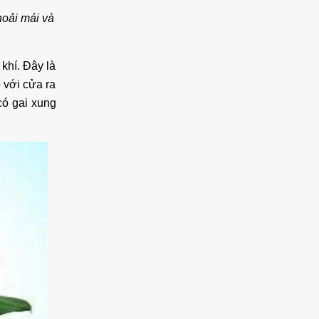
hoải mái và
 khí. Đây là
 với cửa ra
có gai xung