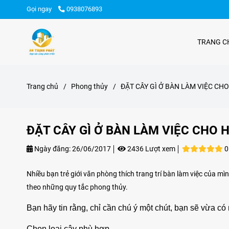
Gọi ngay
0938076893
TRANG C
Trang chủ
/
Phong thủy
/
ĐẶT CÂY GÌ Ở BÀN LÀM VIỆC C
ĐẶT CÂY GÌ Ở BÀN LÀM VIỆC CHO
Ngày đăng:
26/06/2017
2436 Lượt xem
0
Nhiều bạn trẻ giới văn phòng thích trang trí bàn làm việc của m
theo những quy tắc phong thủy.
Bạn hãy tin rằng, chỉ cần chú ý một chút, bạn sẽ vừa c
Chọn loại cây phù hợp