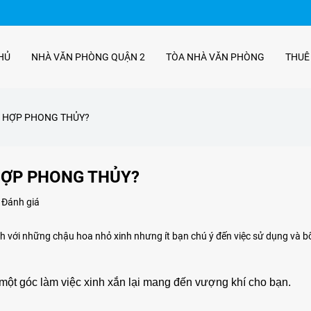
HỦ
NHÀ VĂN PHÒNG QUẬN 2
TÒA NHÀ VĂN PHÒNG
THUÊ
HO HỢP PHONG THỦY?
 HỢP PHONG THỦY?
 Đánh giá
ình với những chậu hoa nhỏ xinh nhưng ít bạn chú ý đến việc sử dụng và bố
ó một góc làm việc xinh xắn lại mang đến vượng khí cho bạn.