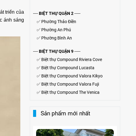
t triển của
----
BIỆT THỰ QUẬN 2
-----
ợc ánh sáng
✅
Phường Thảo Điền
✅
Phường An Phú
✅
Phường Bình An
----
BIỆT THỰ QUẬN 9
-----
✅
Biệt thự Compound Riviera Cove
✅
Biệt thự
Compound
Lucasta
✅
Biệt thự
Compound
Valora Kikyo
✅
Biệt thự Compound Valora Fuji
✅
Biệt thự Compound The Venica
Sản phẩm mới nhất