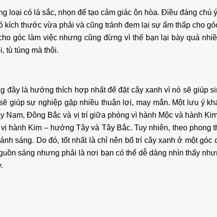
ng loại có lá sắc, nhọn để tạo cảm giác ôn hòa. Điều đáng chú ý
có kích thước vừa phải và cũng tránh đem lại sự ẩm thấp cho góc
ho góc làm việc nhưng cũng đừng vì thế bạn lại bày quá nhi
, tù túng mà thôi.
đây là hướng thích hợp nhất để đặt cây xanh vì nó sẽ giúp si
sẽ giúp sự nghiệp gặp nhiều thuận lợi, may mắn. Một lưu ý kh
Tây Nam, Đông Bắc và vị trí giữa phòng vì hành Mộc và hành Ki
g vị hành Kim – hướng Tây và Tây Bắc. Tuy nhiên, theo phong 
nh sáng. Do đó, tốt nhất là chỉ nên bố trí cây xanh ở một góc c
guồn sáng nhưng phải là nơi bạn có thể dễ dàng nhìn thấy nhưng
.