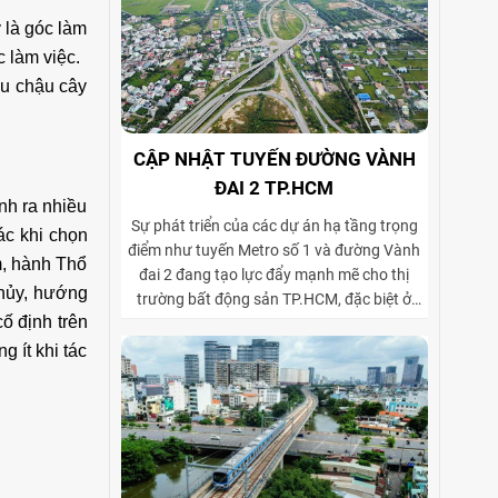
 là góc làm
 làm việc.
ều chậu cây
CẬP NHẬT TUYẾN ĐƯỜNG VÀNH
ĐAI 2 TP.HCM
nh ra nhiều
Sự phát triển của các dự án hạ tầng trọng
ác khi chọn
điểm như tuyến Metro số 1 và đường Vành
m, hành Thổ
đai 2 đang tạo lực đẩy mạnh mẽ cho thị
thủy, hướng
trường bất động sản TP.HCM, đặc biệt ở
ố định trên
phân khúc cho thuê biệt thự và tòa nhà văn
phòng. Vành đai 2 hoàn thiện mạng lưới
 ít khi tác
giao thông liên vùng, rút ngắn thời gian di
chuyển từ ngoại thành vào trung tâm, mở
rộng không gian phát triển cho các khu đô
thị mới, khu biệt thự cao cấp và cụm văn
phòng ở những vị trí chiến lược. Sự kết hợp
giữa tiện ích di chuyển và hạ tầng đồng bộ