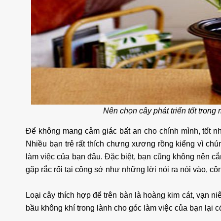
 KDC Đông
Cho Thuê Nhà Verosa Quận 9
0m2 giá rẻ
Full Nội Thất Đường 291
K
Nên chọn cây phát triển tốt trong
ng
40 triệu/tháng
4
2 lầu
102m2
3
Để không mang cảm giác bất an cho chính mình, tốt nhấ
Nhiều bạn trẻ rất thích chưng xương rồng kiểng vì ch
làm việc của bạn đâu. Đặc biệt, bạn cũng không nên cắ
gặp rắc rối tại công sở như những lời nói ra nói vào, 
Loại cây thích hợp để trên bàn là hoàng kim cát, vạn n
bầu không khí trong lành cho góc làm việc của bạn lại 