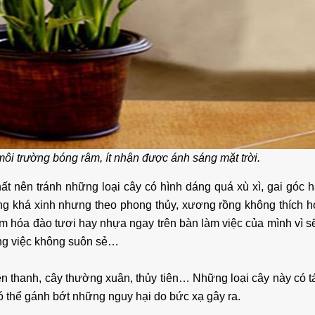
Cho Thuê Nhà Khu Verosa
Cho Thuê nhà khu Ver
hang Điền Full Nội Thất Giá
Điền Full Nội Thất V
Siêu Rẻ
Viên
môi trường bóng râm, ít nhận được ánh sáng mặt trời.
25 triệu/tháng
40 triệu/thán
2 lầu
102m2
3
2 lầu
6*17
t nên tránh những loại cây có hình dáng quá xù xì, gai góc h
úng khá xinh nhưng theo phong thủy, xương rồng không thích 
m hóa đào tươi hay nhựa ngay trên bàn làm việc của mình vì s
công việc không suôn sẻ…
iên thanh, cây thường xuân, thủy tiên… Những loại cây này có t
có thể gánh bớt những nguy hại do bức xạ gây ra.