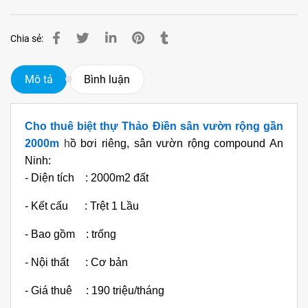
Chia sẻ:
Mô tả
Bình luận
Cho thuê biệt thự Thảo Điền sân vườn rộng gần
2000m
h
ồ bơi riêng, sân vườn rộng compound An
Ninh
:
- Diện tích : 2000m2 đất
- Kết cấu : Trệt 1 Lầu
- Bao gồm : trống
- Nội thất : Cơ bản
- Giá thuê : 190 triệu/tháng