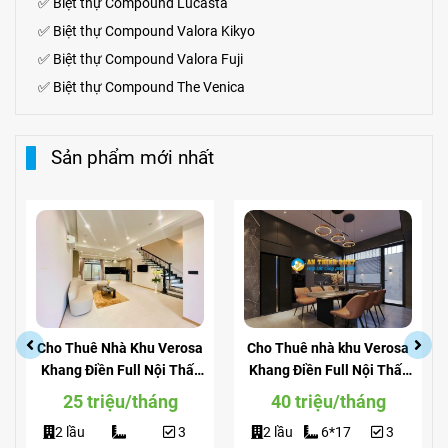
✅
Biệt thự
Compound
Lucasta
✅
Biệt thự
Compound
Valora Kikyo
✅
Biệt thự Compound Valora Fuji
✅
Biệt thự Compound The Venica
Sản phẩm mới nhất
Cho Thuê Nhà Khu Verosa
Cho Thuê nhà khu Verosa
Khang Điền Full Nội Thất
Khang Điền Full Nội Thất
Giá Siêu Rẻ
View Công Viên
25 triệu/tháng
40 triệu/tháng
2 lầu
3
2 lầu
6*17
3