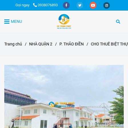
Gọi ngay
0938076893
MENU
Trang chủ
/
NHÀ QUẬN 2
/
P. THẢO ĐIỀN
/
CHO THUÊ BIỆT TH