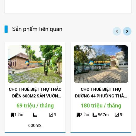
Sản phẩm liên quan
CHO THUÊ BIỆT THỰ THẢO
CHO THUÊ BIỆT THỰ
ĐIỀN 600M2 SÂN VƯỜN
ĐƯỜNG 44 PHƯỜNG THẢO
RỘNG
ĐIỀN
69 triệu / tháng
180 triệu / tháng
1 lầu
3
3 lầu
867m
5
600m2