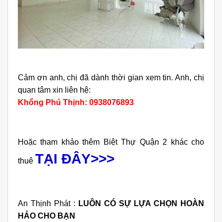
Cảm ơn anh, chị đã dành thời gian xem tin. Anh, chị
quan tâm xin liên hệ:
Khổng Phú Thịnh: 0938076893
Hoặc tham khảo thêm Biệt Thự Quận 2 khác cho
TẠI ĐÂY>>>
thuê
An Thịnh Phát :
LUÔN CÓ SỰ LỰA CHỌN HOÀN
HẢO CHO BẠN